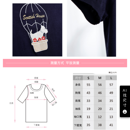
AI
找
尺
寸