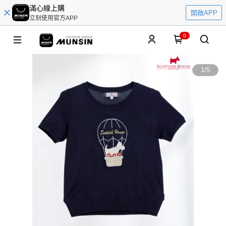
滿心線上購
開啟APP
立刻使用官方APP
0
1
/
5