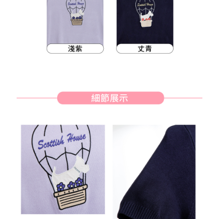
客戶支援中心」
https://netprotections.freshdesk.com/support/home
7-11取貨付款
【注意事項】
１．透過由恩沛科技股份有限公司提供之「AFTEE先享後付」服務完成之交
每筆NT$80，滿NT$2,000(含以上)免運費
易，需依本服務之必要範圍內提供個人資料，並將交易相關給付款項請求債
權轉讓予恩沛科技股份有限公司。
付款後7-11取貨
２．關於個人資料處理事宜，請瀏覽以下網址：
每筆NT$80，滿NT$2,000(含以上)免運費
https://aftee.tw/terms/#terms3
３．未成年的使用者請事先徵得法定代理人或監護人之同意方可使用
宅配
「AFTEE先享後付」，若未經同意申辦者引起之損失，本公司不負相關責
任。
每筆NT$80，滿NT$2,000(含以上)免運費
４．使用「AFTEE先享後付」時，將依據個別帳號之用戶狀況，依本公司即
時審查核予不同之上限額度；若仍有額度不足之情形，本公司將視審查結果
離島宅配
請求用戶進行身份認證。
每筆NT$280，滿NT$2,000(含以上)免運費
５．嚴禁一人註冊多個帳號或使用他人資訊註冊。若發現惡意使用之情形，
恩沛科技股份有限公司將有權停止該用戶之使用額度並採取法律行動。