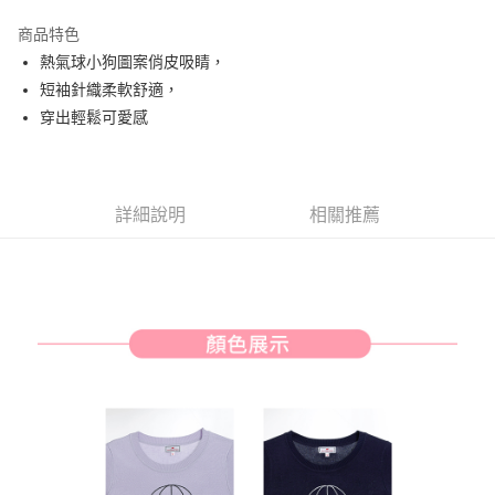
街口支付
商品特色
悠遊付
熱氣球小狗圖案俏皮吸睛，
AFTEE先享後付
短袖針織柔軟舒適，
相關說明
穿出輕鬆可愛感
【關於「AFTEE先享後付」】
ATM付款
AFTEE先享後付是「在收到商品之後才付款」的支付方式。 讓您購物簡單
便利好安心！
１．簡單：不需註冊會員、不需綁卡、不需儲值。
運送方式
詳細說明
相關推薦
２．便利：只要手機號碼，簡訊認證，即可結帳。
３．安心：先確認商品／服務後，再付款。
全家取貨付款
每筆NT$80，滿NT$2,000(含以上)免運費
【「AFTEE先享後付」結帳流程】
１．於結帳方式選擇「AFTEE先享後付」後，將跳轉至「AFTEE先享後付」
付款後全家取貨
結帳頁面，進行簡訊認證並確認金額後，即可完成結帳。
２．訂單成立數日內，您將收到繳費通知簡訊。
每筆NT$80，滿NT$2,000(含以上)免運費
３．收到繳費通知簡訊後14天內，點擊此簡訊中的連結，可透過四大超商／
ATM／網路銀行／等多元方式進行付款，方視為交易完成。
萊爾富取貨付款
※ 請注意：結帳手續完成當下不需立刻繳費，但若您需要取消訂單，請聯絡
每筆NT$80，滿NT$2,000(含以上)免運費
購買商品的店家。未經商家同意取消之訂單仍視為有效，需透過AFTEE先享
後付繳納相關費用。
付款後萊爾富取貨
※ 交易是否成功請以「AFTEE先享後付 」之結帳頁面顯示為準，若有關於
是否繳費成功／繳費後需取消欲退款等相關疑問，請聯繫「AFTEE先享後付
每筆NT$80，滿NT$2,000(含以上)免運費