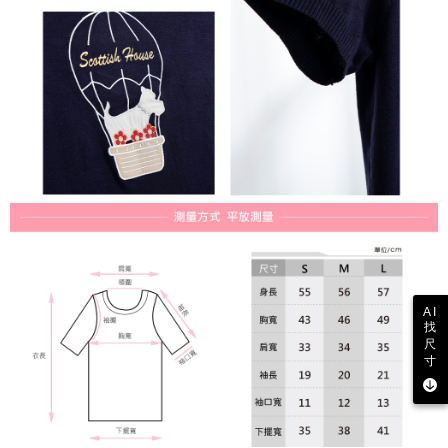
行使したい場合は、ネットプロテクションズ
cs_tw@netprotections.co.jp
にご連絡ください。上記に示した個人情報を、必要な購入注文書とあわせ
てAFTEEにご提供いただく、またはAFTEEにあなたの個人情報の収集、処
理、利用を許可することににご同意いただけない場合は、当サービスを選
択しないでください。
AI
找
尺
寸