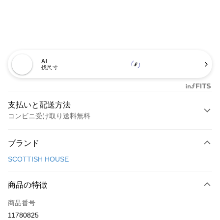
AI
找尺寸
支払いと配送方法
コンビニ受け取り送料無料
お支払い方法
ブランド
クレジットカード1回払い
SCOTTISH HOUSE
コンビニ店頭代金引換
LINE Pay
商品の特徴
Apple Pay
商品番号
11780825