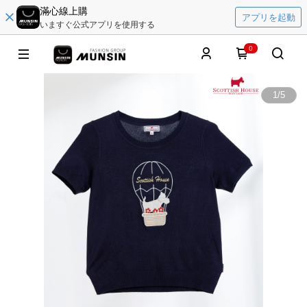
滿心線上購
アプリを起動
いますぐ公式アプリを使用する
0
1
/
5