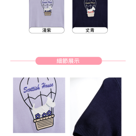
約商品や商品到着日が比較的遅い商品）。そのため、商品到着の有無に関
7-11取貨付款
わらず、AFTEEで指定された期限内にお支払いください。
送料無料
二、支払い限度額
付款後7-11取貨
1.初回 AFTEEを ご利用の際に、認証結果及び当社の審査の結果に基づ
き、限度額が設定されます。
送料無料
2.決済金額は最低NT$20です。
3.現在、台湾の会員のみご利用いただけます。
宅配
三、利用規約「AFTEE代金後払い」（以下当サービスという）はネットプ
送料無料
ロテクションズ（以下 AFTEE という）が提供し、AFTEEが代金を徴収し
ます。当サービスご利用の際に提供しなければならない個人情報（注文者
離島宅配
の氏名、電話番号、受取人の氏名、電話番号、受取人住所を含むがこれに
送料無料
限らない）は、AFTEEに渡され当サービスで必要な範囲内で利用されま
す。AFTEEの個人情報の収集、処理、利用について、詳細はAFTEE公式ホ
ームページの『個人情報の収集、処理及び利用に関する声明』をご参照く
ださい（
https://aftee.tw/privacypolicy/
）。
AFTEEの初回ご利用の際に、審査を通過すれば、最高額がNT$10,000にな
ります。支払い期限を過ぎた場合、その金額に基づいて年利20%の遅延滞
納金が加算されます。未成年の利用者は、事前に法定代理人または後見人
の同意を得ればAFTEEをご利用いただけます。
個人情報の処理、利用について疑問がある、または関連する法律の権利を