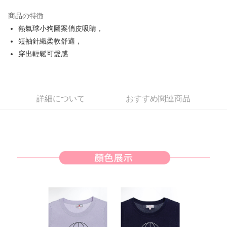
JKOPAY
商品の特徴
Easy Wallet
熱氣球小狗圖案俏皮吸睛，
AFTEE代金後払い
短袖針織柔軟舒適，
説明
穿出輕鬆可愛感
一、 AFTEE代金後払いについて
ATM払い
1.お支払い方法でAFTEE代金後払いを選択すると、携帯電話認証ウィンド
ウが表示されます。
2.SMSで認証してお支払い手続を進めてください。
配送方法
詳細について
おすすめ関連商品
3.注文するときのお支払いは不要です。商品はご指定の住所に配送されま
す。
全家取貨付款
4.ご注文が完了すると、携帯に支払い通知のSMSが届きます。アプリ会員
送料無料
の場合は、AFTEE アプリプッシュ通知が届きます。
5.商品受け取り時のお支払いは不要です。商品を確かめてから、SMSまた
付款後全家取貨
はアプリの通知に従って、4大コンビニ、またはATM/オンラインバンキン
グでお支払いください。
送料無料
代金納付期限は最短で 14 日以内ですので、ご注意ください。AFTEE アプ
萊爾富取貨付款
リをダウンロードして AFTEE 会員になるとお支払い期限を最長 45 日以内
送料無料
まで延長できます。
付款後萊爾富取貨
お支払期限は、ショップが請求した期日と、AFTEEで延長できる日数をも
とに計算されます。AFTEEで注文すると、商品を受け取るまで支払い期限
送料無料
を延長できますが、商品を期限内に受け取れない場合があります（例：予