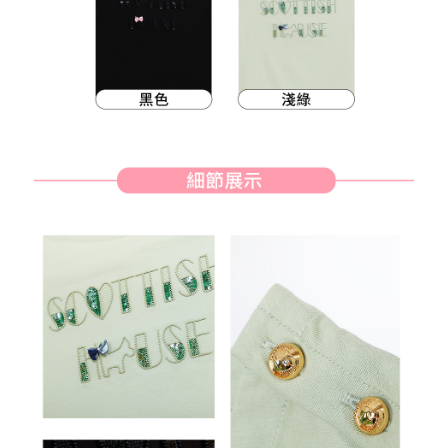
客戶支援中心」
https://netprotections.freshdesk.com/support/home
7-11取貨付款
【注意事項】
１．透過由恩沛科技股份有限公司提供之「AFTEE先享後付」服務完成之交
免運費
易，需依本服務之必要範圍內提供個人資料，並將交易相關給付款項請求債
權轉讓予恩沛科技股份有限公司。
付款後7-11取貨
２．關於個人資料處理事宜，請瀏覽以下網址：
免運費
https://aftee.tw/terms/#terms3
３．未成年的使用者請事先徵得法定代理人或監護人之同意方可使用
宅配
「AFTEE先享後付」，若未經同意申辦者引起之損失，本公司不負相關責
任。
免運費
４．使用「AFTEE先享後付」時，將依據個別帳號之用戶狀況，依本公司即
時審查核予不同之上限額度；若仍有額度不足之情形，本公司將視審查結果
離島宅配
請求用戶進行身份認證。
免運費
５．嚴禁一人註冊多個帳號或使用他人資訊註冊。若發現惡意使用之情形，
恩沛科技股份有限公司將有權停止該用戶之使用額度並採取法律行動。