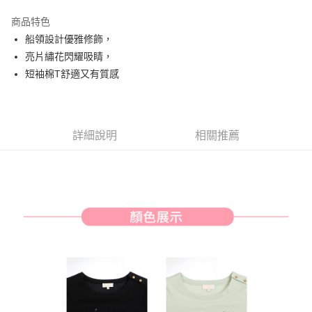
街口支付
商品特色
悠遊付
船領設計優雅修飾，
AFTEE先享後付
亮片繡花閃耀吸睛，
相關說明
短袖棉T舒適又有質感
【關於「AFTEE先享後付」】
ATM付款
AFTEE先享後付是「在收到商品之後才付款」的支付方式。 讓您購物簡單
便利好安心！
１．簡單：不需註冊會員、不需綁卡、不需儲值。
運送方式
詳細說明
相關推薦
２．便利：只要手機號碼，簡訊認證，即可結帳。
３．安心：先確認商品／服務後，再付款。
全家取貨付款
免運費
【「AFTEE先享後付」結帳流程】
１．於結帳方式選擇「AFTEE先享後付」後，將跳轉至「AFTEE先享後付」
付款後全家取貨
結帳頁面，進行簡訊認證並確認金額後，即可完成結帳。
２．訂單成立數日內，您將收到繳費通知簡訊。
免運費
３．收到繳費通知簡訊後14天內，點擊此簡訊中的連結，可透過四大超商／
ATM／網路銀行／等多元方式進行付款，方視為交易完成。
萊爾富取貨付款
※ 請注意：結帳手續完成當下不需立刻繳費，但若您需要取消訂單，請聯絡
免運費
購買商品的店家。未經商家同意取消之訂單仍視為有效，需透過AFTEE先享
後付繳納相關費用。
付款後萊爾富取貨
※ 交易是否成功請以「AFTEE先享後付 」之結帳頁面顯示為準，若有關於
是否繳費成功／繳費後需取消欲退款等相關疑問，請聯繫「AFTEE先享後付
免運費