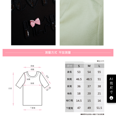
AI
找
尺
寸