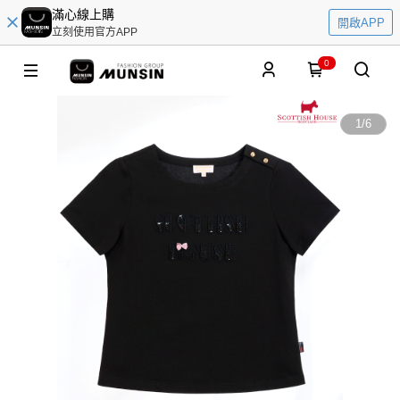
滿心線上購
開啟APP
立刻使用官方APP
0
1
/
6