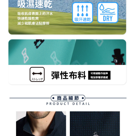
約商品や商品到着日が比較的遅い商品）。そのため、商品到着の有無に関
7-11取貨付款
わらず、AFTEEで指定された期限内にお支払いください。
送料無料
二、支払い限度額
付款後7-11取貨
1.初回 AFTEEを ご利用の際に、認証結果及び当社の審査の結果に基づ
き、限度額が設定されます。
送料無料
2.決済金額は最低NT$20です。
3.現在、台湾の会員のみご利用いただけます。
宅配
三、利用規約「AFTEE代金後払い」（以下当サービスという）はネットプ
送料無料
ロテクションズ（以下 AFTEE という）が提供し、AFTEEが代金を徴収し
ます。当サービスご利用の際に提供しなければならない個人情報（注文者
離島宅配
の氏名、電話番号、受取人の氏名、電話番号、受取人住所を含むがこれに
送料無料
限らない）は、AFTEEに渡され当サービスで必要な範囲内で利用されま
す。AFTEEの個人情報の収集、処理、利用について、詳細はAFTEE公式ホ
ームページの『個人情報の収集、処理及び利用に関する声明』をご参照く
ださい（
https://aftee.tw/privacypolicy/
）。
AFTEEの初回ご利用の際に、審査を通過すれば、最高額がNT$10,000にな
ります。支払い期限を過ぎた場合、その金額に基づいて年利20%の遅延滞
納金が加算されます。未成年の利用者は、事前に法定代理人または後見人
の同意を得ればAFTEEをご利用いただけます。
個人情報の処理、利用について疑問がある、または関連する法律の権利を