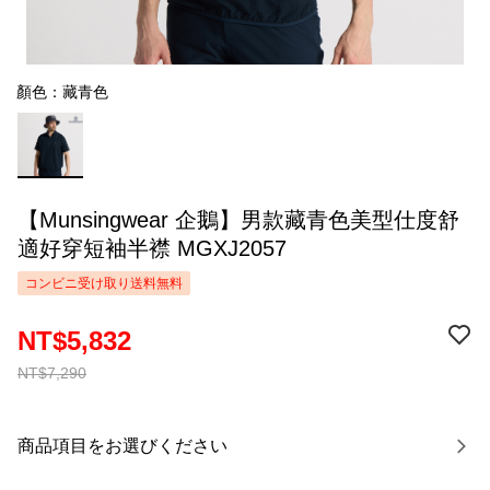
顏色：藏青色
【Munsingwear 企鵝】男款藏青色美型仕度舒
適好穿短袖半襟 MGXJ2057
コンビニ受け取り送料無料
NT$5,832
NT$7,290
商品項目をお選びください