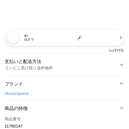
AI
找尺寸
支払いと配送方法
コンビニ受け取り送料無料
お支払い方法
ブランド
クレジットカード1回払い
Munsingwear
コンビニ店頭代金引換
LINE Pay
商品の特徴
Apple Pay
商品番号
11780147