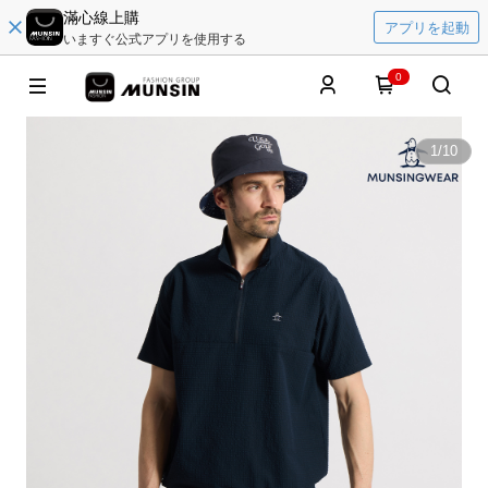
滿心線上購
アプリを起動
いますぐ公式アプリを使用する
0
1
/
10