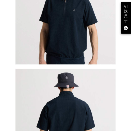
AI
找
尺
寸