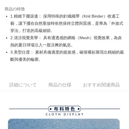
JKOPAY
商品の特徴
Easy Wallet
1.精緻下擺滾邊： 採用特殊的針織織帶（Knit Binder）收邊工
AFTEE代金後払い
藝，讓下擺在自然垂放時依然保持立體與質感，是專為「外放式
説明
穿法」打造的高級細節。
一、 AFTEE代金後払いについて
2.清涼視覺美學： 具有通透感的網格（Mesh）視覺效果，為炎
ATM払い
1.お支払い方法でAFTEE代金後払いを選択すると、携帯電話認証ウィンド
熱的夏日球場注入一股涼爽的氣息。
ウが表示されます。
2.SMSで認証してお支払い手続を進めてください。
3.美型仕度： 素材具備適度的挺拔感，確保襯衫展現出精細的裁
配送方法
3.注文するときのお支払いは不要です。商品はご指定の住所に配送されま
斷與優美的輪廓。
す。
全家取貨付款
4.ご注文が完了すると、携帯に支払い通知のSMSが届きます。アプリ会員
送料無料
の場合は、AFTEE アプリプッシュ通知が届きます。
5.商品受け取り時のお支払いは不要です。商品を確かめてから、SMSまた
付款後全家取貨
はアプリの通知に従って、4大コンビニ、またはATM/オンラインバンキン
詳細について
商品の仕様
おすすめ関連商品
グでお支払いください。
送料無料
代金納付期限は最短で 14 日以内ですので、ご注意ください。AFTEE アプ
萊爾富取貨付款
リをダウンロードして AFTEE 会員になるとお支払い期限を最長 45 日以内
送料無料
まで延長できます。
付款後萊爾富取貨
お支払期限は、ショップが請求した期日と、AFTEEで延長できる日数をも
とに計算されます。AFTEEで注文すると、商品を受け取るまで支払い期限
送料無料
を延長できますが、商品を期限内に受け取れない場合があります（例：予