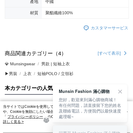
產地
中國
材質
聚酯纖維100%
カスタマーサービス
商品関連カテゴリー（4）
[すべて表示]
💎 Munsingwear
男款 | 短袖上衣
▶男裝
上衣
短袖POLO / 立領衫
本カテゴリーの人気商品
サイト全体のランキング
Munsin Fashion 滿心購物
您好，歡迎來到滿心購物商城！
有任何問題，請直接留下您的姓名
当サイトではCookieを使用しています。当サイトのCookie使用に関する詳細
及聯絡電話，方便我們以最快速度
人気タグ
や、Cookieを無効にしたい場合のブラウザでの設定方法については、当サイト
處理喔~
「
プライバシーポリシー
」のCookieポリシーをご参照ください。お客さま
が、当サイトを引き続き使用される場合、当社がサイト利用規約のCookieポリ
詳しく見る >
シーに基づいてCookieを使用することに同意したものとみなします。