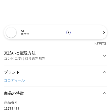
AI
找尺寸
支払いと配送方法
コンビニ受け取り送料無料
お支払い方法
ブランド
クレジットカード1回払い
ココディール
コンビニ店頭代金引換
LINE Pay
商品の特徴
Apple Pay
商品番号
11755458