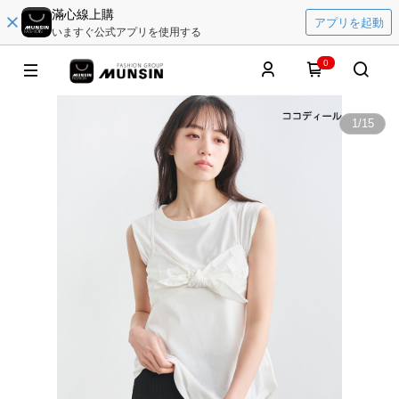
滿心線上購
アプリを起動
いますぐ公式アプリを使用する
0
1
/
15