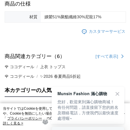
商品の仕様
材質
嫘縈51%聚酯纖維30%尼龍17%
カスタマーサービス
商品関連カテゴリー（6）
[すべて表示]
🌹 ココディール
上衣 トップス
🌹 ココディール
✨2026 春夏商品5折起
本カテゴリーの人気商品
サイト全体のランキング
Munsin Fashion 滿心購物
您好，歡迎來到滿心購物商城！
有任何問題，請直接留下您的姓名
当サイトではCookieを使用しています。当サイトのCookie使用に関する詳細
及聯絡電話，方便我們以最快速度
人気タグ
や、Cookieを無効にしたい場合のブラウザでの設定方法については、当サイト
處理喔~
「
プライバシーポリシー
」のCookieポリシーをご参照ください。お客さま
が、当サイトを引き続き使用される場合、当社がサイト利用規約のCookieポリ
詳しく見る >
シーに基づいてCookieを使用することに同意したものとみなします。