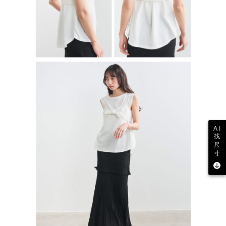
AI
找
尺
寸