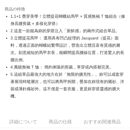
JKOPAY
商品の特徴
Easy Wallet
1.1+1 疊穿美學！立體提花蝴蝶結馬甲 × 質感無袖 T 恤組合（修
AFTEE代金後払い
身高腰剪裁 × 多樣化穿搭）
説明
2.這是一款能為妳的穿搭注入「新鮮感」的兩件式組合單品。
一、 AFTEE代金後払いについて
3.立體提花馬甲： 選用具有凹凸紋理的 Jacquard（提花）面
ATM払い
1.お支払い方法でAFTEE代金後払いを選択すると、携帯電話認証ウィンド
料，透過正面的蝴蝶結繫帶設計，營造出立體且富有質感的層
ウが表示されます。
2.SMSで認証してお支払い手続を進めてください。
次。刻意縮短的馬甲衣長，能瞬間提高腰線位置，打造驚人的長
配送方法
3.注文するときのお支払いは不要です。商品はご指定の住所に配送されま
腿比例。
す。
全家取貨付款
4.ご注文が完了すると、携帯に支払い通知のSMSが届きます。アプリ会員
4.萬能無袖 T 恤： 簡約俐落的剪裁，單穿或內搭都完美。
送料無料
の場合は、AFTEE アプリプッシュ通知が届きます。
5.這組單品最強大的地方在於「無限的擴充性」。妳可以成套穿
5.商品受け取り時のお支払いは不要です。商品を確かめてから、SMSまた
付款後全家取貨
著展現時髦層次，也可以將馬甲拆開，疊加在妳現有的襯衫、洋
はアプリの通知に従って、4大コンビニ、またはATM/オンラインバンキン
グでお支払いください。
裝或薄針織衫外。這不僅是一套衣服，更是妳穿搭靈感的擴大
送料無料
機。
代金納付期限は最短で 14 日以内ですので、ご注意ください。AFTEE アプ
萊爾富取貨付款
リをダウンロードして AFTEE 会員になるとお支払い期限を最長 45 日以内
送料無料
まで延長できます。
付款後萊爾富取貨
お支払期限は、ショップが請求した期日と、AFTEEで延長できる日数をも
詳細について
商品の仕様
おすすめ関連商品
とに計算されます。AFTEEで注文すると、商品を受け取るまで支払い期限
送料無料
を延長できますが、商品を期限内に受け取れない場合があります（例：予