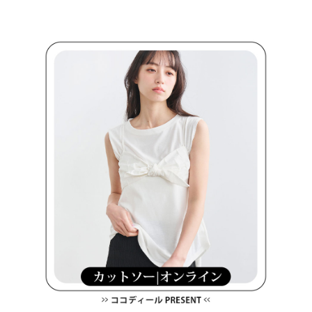
約商品や商品到着日が比較的遅い商品）。そのため、商品到着の有無に関
7-11取貨付款
わらず、AFTEEで指定された期限内にお支払いください。
送料無料
二、支払い限度額
付款後7-11取貨
1.初回 AFTEEを ご利用の際に、認証結果及び当社の審査の結果に基づ
き、限度額が設定されます。
送料無料
2.決済金額は最低NT$20です。
3.現在、台湾の会員のみご利用いただけます。
宅配
三、利用規約「AFTEE代金後払い」（以下当サービスという）はネットプ
送料無料
ロテクションズ（以下 AFTEE という）が提供し、AFTEEが代金を徴収し
ます。当サービスご利用の際に提供しなければならない個人情報（注文者
離島宅配
の氏名、電話番号、受取人の氏名、電話番号、受取人住所を含むがこれに
送料無料
限らない）は、AFTEEに渡され当サービスで必要な範囲内で利用されま
す。AFTEEの個人情報の収集、処理、利用について、詳細はAFTEE公式ホ
ームページの『個人情報の収集、処理及び利用に関する声明』をご参照く
ださい（
https://aftee.tw/privacypolicy/
）。
AFTEEの初回ご利用の際に、審査を通過すれば、最高額がNT$10,000にな
ります。支払い期限を過ぎた場合、その金額に基づいて年利20%の遅延滞
納金が加算されます。未成年の利用者は、事前に法定代理人または後見人
の同意を得ればAFTEEをご利用いただけます。
個人情報の処理、利用について疑問がある、または関連する法律の権利を