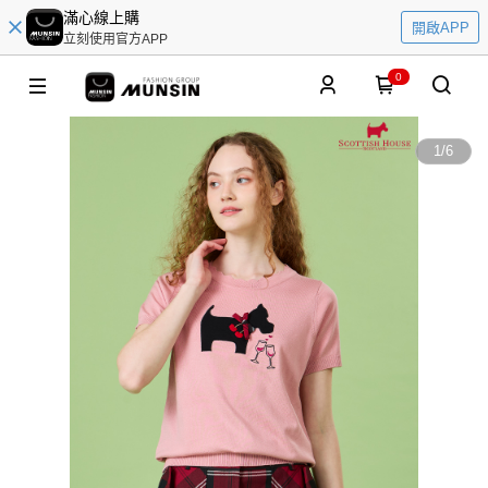
滿心線上購
開啟APP
立刻使用官方APP
0
1
/
6