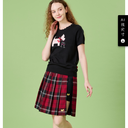
AI
找
尺
寸