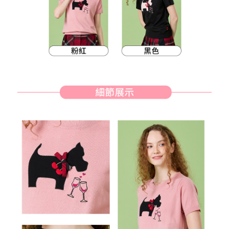
客戶支援中心」
https://netprotections.freshdesk.com/support/home
7-11取貨付款
【注意事項】
１．透過由恩沛科技股份有限公司提供之「AFTEE先享後付」服務完成之交
免運費
易，需依本服務之必要範圍內提供個人資料，並將交易相關給付款項請求債
權轉讓予恩沛科技股份有限公司。
付款後7-11取貨
２．關於個人資料處理事宜，請瀏覽以下網址：
免運費
https://aftee.tw/terms/#terms3
３．未成年的使用者請事先徵得法定代理人或監護人之同意方可使用
宅配
「AFTEE先享後付」，若未經同意申辦者引起之損失，本公司不負相關責
任。
免運費
４．使用「AFTEE先享後付」時，將依據個別帳號之用戶狀況，依本公司即
時審查核予不同之上限額度；若仍有額度不足之情形，本公司將視審查結果
離島宅配
請求用戶進行身份認證。
免運費
５．嚴禁一人註冊多個帳號或使用他人資訊註冊。若發現惡意使用之情形，
恩沛科技股份有限公司將有權停止該用戶之使用額度並採取法律行動。