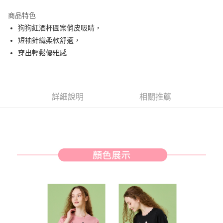
街口支付
商品特色
悠遊付
狗狗紅酒杯圖案俏皮吸睛，
AFTEE先享後付
短袖針織柔軟舒適，
相關說明
穿出輕鬆優雅感
【關於「AFTEE先享後付」】
ATM付款
AFTEE先享後付是「在收到商品之後才付款」的支付方式。 讓您購物簡單
便利好安心！
１．簡單：不需註冊會員、不需綁卡、不需儲值。
運送方式
詳細說明
相關推薦
２．便利：只要手機號碼，簡訊認證，即可結帳。
３．安心：先確認商品／服務後，再付款。
全家取貨付款
免運費
【「AFTEE先享後付」結帳流程】
１．於結帳方式選擇「AFTEE先享後付」後，將跳轉至「AFTEE先享後付」
付款後全家取貨
結帳頁面，進行簡訊認證並確認金額後，即可完成結帳。
２．訂單成立數日內，您將收到繳費通知簡訊。
免運費
３．收到繳費通知簡訊後14天內，點擊此簡訊中的連結，可透過四大超商／
ATM／網路銀行／等多元方式進行付款，方視為交易完成。
萊爾富取貨付款
※ 請注意：結帳手續完成當下不需立刻繳費，但若您需要取消訂單，請聯絡
免運費
購買商品的店家。未經商家同意取消之訂單仍視為有效，需透過AFTEE先享
後付繳納相關費用。
付款後萊爾富取貨
※ 交易是否成功請以「AFTEE先享後付 」之結帳頁面顯示為準，若有關於
是否繳費成功／繳費後需取消欲退款等相關疑問，請聯繫「AFTEE先享後付
免運費