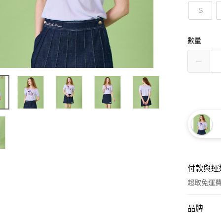
S
數量
付款與運
超取免運
付款方式
品牌