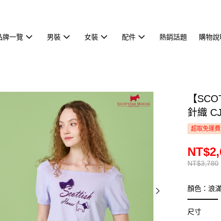
品牌一覽
男裝
女裝
配件
熱銷話題
購物說
【SCO
針織 CJ
超取免運費
NT$2,
NT$3,780
顏色：浪
尺寸