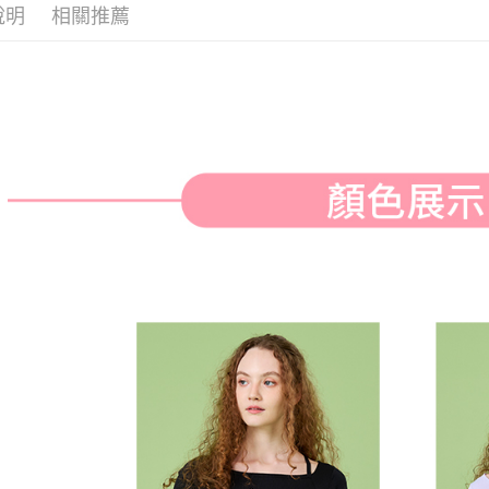
付款後全
２．訂單
說明
相關推薦
３．收到繳
免運費
／ATM／
※ 請注意
萊爾富取
絡購買商品
先享後付
免運費
※ 交易是
是否繳費成
付款後萊
付客戶支
免運費
【注意事
7-11取貨
１．透過由
交易，需
免運費
求債權轉
２．關於
付款後7-1
https://aft
免運費
３．未成
「AFTE
宅配
任。
４．使用「
免運費
即時審查
結果請求
離島宅配
５．嚴禁
免運費
形，恩沛
動。