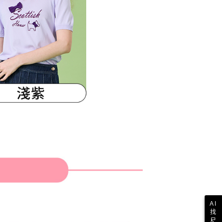
AI
找
尺