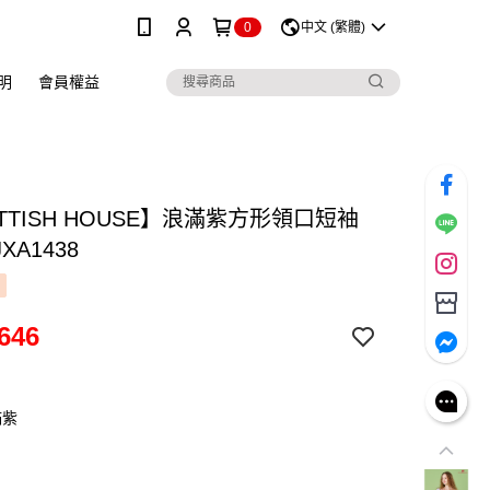
0
中文 (繁體)
明
會員權益
TTISH HOUSE】浪滿紫方形領口短袖
XA1438
646
滿紫