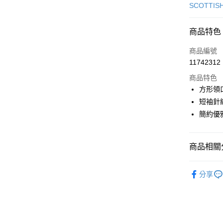
信用卡一
SCOTTIS
超商取貨
商品特色
LINE Pay
商品編號
Apple Pay
11742312
商品特色
街口支付
方形領
悠遊付
短袖針
簡約優
AFTEE先
相關說明
【關於「A
ATM付款
商品相關分
AFTEE
便利好安
１．簡單
🎀 SCOTT
２．便利
分享
運送方式
▶女裝
３．安心
全家取貨
🎀 SCOTT
【「AFT
免運費
１．於結帳
🌸2026 
付」結帳