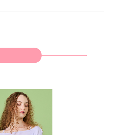
家取貨
成立數日內，您將收到繳費通知簡訊。
費通知簡訊後14天內，點擊此簡訊中的連結，可透過四大超商
網路銀行／等多元方式進行付款，方視為交易完成。
：結帳手續完成當下不需立刻繳費，但若您需要取消訂單，請聯
貨付款
的店家。未經商家同意取消之訂單仍視為有效，需透過AFTEE
繳納相關費用。
否成功請以「AFTEE先享後付 」之結帳頁面顯示為準，若有關於
功／繳費後需取消欲退款等相關疑問，請聯繫「AFTEE先享後
爾富取貨
援中心」
https://netprotections.freshdesk.com/support/home
項】
付款
恩沛科技股份有限公司提供之「AFTEE先享後付」服務完成之
依本服務之必要範圍內提供個人資料，並將交易相關給付款項請
讓予恩沛科技股份有限公司。
個人資料處理事宜，請瀏覽以下網址：
1取貨
ee.tw/terms/#terms3
年的使用者請事先徵得法定代理人或監護人之同意方可使用
E先享後付」，若未經同意申辦者引起之損失，本公司不負相關責
AFTEE先享後付」時，將依據個別帳號之用戶狀況，依本公司
核予不同之上限額度；若仍有額度不足之情形，本公司將視審查
用戶進行身份認證。
一人註冊多個帳號或使用他人資訊註冊。若發現惡意使用之情
科技股份有限公司將有權停止該用戶之使用額度並採取法律行