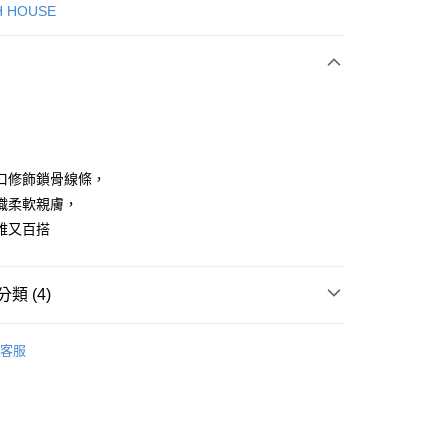
次付款
H HOUSE
付款
口修飾鎖骨線條，
織柔軟親膚，
雅又百搭
享後付
FTEE先享後付」】
類 (4)
先享後付是「在收到商品之後才付款」的支付方式。 讓您購物簡單
心！
：不需註冊會員、不需綁卡、不需儲值。
ISH HOUSE
上衣｜針織
：只要手機號碼，簡訊認證，即可結帳。
客服
：先確認商品／服務後，再付款。
上衣
針織衫/毛衣
付款
ISH HOUSE
🌸 26春夏單品
EE先享後付」結帳流程】
方式選擇「AFTEE先享後付」後，將跳轉至「AFTEE先享後
春夏新品
🎀SCOTTISH HOUSE
頁面，進行簡訊認證並確認金額後，即可完成結帳。