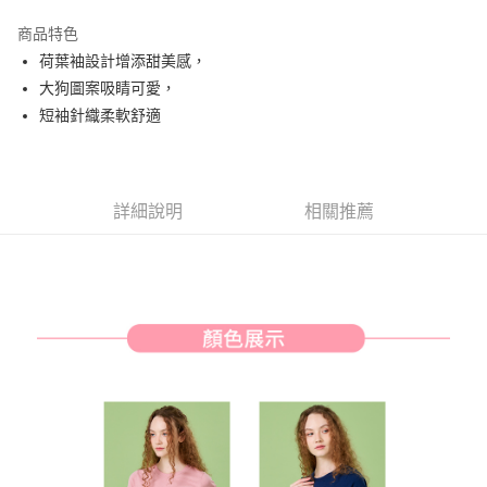
街口支付
商品特色
悠遊付
荷葉袖設計增添甜美感，
AFTEE先享後付
大狗圖案吸睛可愛，
相關說明
短袖針織柔軟舒適
【關於「AFTEE先享後付」】
ATM付款
AFTEE先享後付是「在收到商品之後才付款」的支付方式。 讓您購物簡單
便利好安心！
１．簡單：不需註冊會員、不需綁卡、不需儲值。
運送方式
詳細說明
相關推薦
２．便利：只要手機號碼，簡訊認證，即可結帳。
３．安心：先確認商品／服務後，再付款。
全家取貨付款
免運費
【「AFTEE先享後付」結帳流程】
１．於結帳方式選擇「AFTEE先享後付」後，將跳轉至「AFTEE先享後付」
付款後全家取貨
結帳頁面，進行簡訊認證並確認金額後，即可完成結帳。
２．訂單成立數日內，您將收到繳費通知簡訊。
免運費
３．收到繳費通知簡訊後14天內，點擊此簡訊中的連結，可透過四大超商／
ATM／網路銀行／等多元方式進行付款，方視為交易完成。
萊爾富取貨付款
※ 請注意：結帳手續完成當下不需立刻繳費，但若您需要取消訂單，請聯絡
免運費
購買商品的店家。未經商家同意取消之訂單仍視為有效，需透過AFTEE先享
後付繳納相關費用。
付款後萊爾富取貨
※ 交易是否成功請以「AFTEE先享後付 」之結帳頁面顯示為準，若有關於
是否繳費成功／繳費後需取消欲退款等相關疑問，請聯繫「AFTEE先享後付
免運費