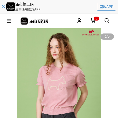
滿心線上購
開啟APP
立刻使用官方APP
0
1
/
5