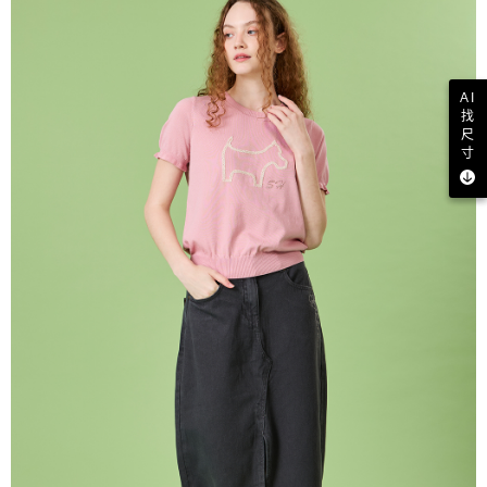
AI
找
尺
寸