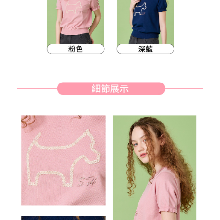
客戶支援中心」
https://netprotections.freshdesk.com/support/home
7-11取貨付款
【注意事項】
１．透過由恩沛科技股份有限公司提供之「AFTEE先享後付」服務完成之交
免運費
易，需依本服務之必要範圍內提供個人資料，並將交易相關給付款項請求債
權轉讓予恩沛科技股份有限公司。
付款後7-11取貨
２．關於個人資料處理事宜，請瀏覽以下網址：
免運費
https://aftee.tw/terms/#terms3
３．未成年的使用者請事先徵得法定代理人或監護人之同意方可使用
宅配
「AFTEE先享後付」，若未經同意申辦者引起之損失，本公司不負相關責
任。
免運費
４．使用「AFTEE先享後付」時，將依據個別帳號之用戶狀況，依本公司即
時審查核予不同之上限額度；若仍有額度不足之情形，本公司將視審查結果
離島宅配
請求用戶進行身份認證。
免運費
５．嚴禁一人註冊多個帳號或使用他人資訊註冊。若發現惡意使用之情形，
恩沛科技股份有限公司將有權停止該用戶之使用額度並採取法律行動。