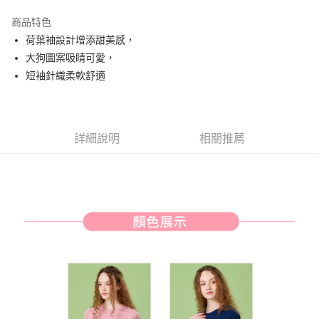
街口支付
商品特色
悠遊付
荷葉袖設計增添甜美感，
AFTEE先享後付
大狗圖案吸睛可愛，
相關說明
短袖針織柔軟舒適
【關於「AFTEE先享後付」】
ATM付款
AFTEE先享後付是「在收到商品之後才付款」的支付方式。 讓您購物簡單
便利好安心！
１．簡單：不需註冊會員、不需綁卡、不需儲值。
運送方式
詳細說明
相關推薦
２．便利：只要手機號碼，簡訊認證，即可結帳。
３．安心：先確認商品／服務後，再付款。
全家取貨付款
免運費
【「AFTEE先享後付」結帳流程】
１．於結帳方式選擇「AFTEE先享後付」後，將跳轉至「AFTEE先享後付」
付款後全家取貨
結帳頁面，進行簡訊認證並確認金額後，即可完成結帳。
２．訂單成立數日內，您將收到繳費通知簡訊。
免運費
３．收到繳費通知簡訊後14天內，點擊此簡訊中的連結，可透過四大超商／
ATM／網路銀行／等多元方式進行付款，方視為交易完成。
萊爾富取貨付款
※ 請注意：結帳手續完成當下不需立刻繳費，但若您需要取消訂單，請聯絡
免運費
購買商品的店家。未經商家同意取消之訂單仍視為有效，需透過AFTEE先享
後付繳納相關費用。
付款後萊爾富取貨
※ 交易是否成功請以「AFTEE先享後付 」之結帳頁面顯示為準，若有關於
是否繳費成功／繳費後需取消欲退款等相關疑問，請聯繫「AFTEE先享後付
免運費