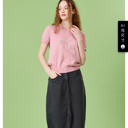
AI
找
尺
寸