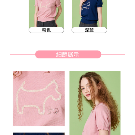
客戶支援中心」
https://netprotections.freshdesk.com/support/home
7-11取貨付款
【注意事項】
１．透過由恩沛科技股份有限公司提供之「AFTEE先享後付」服務完成之交
免運費
易，需依本服務之必要範圍內提供個人資料，並將交易相關給付款項請求債
權轉讓予恩沛科技股份有限公司。
付款後7-11取貨
２．關於個人資料處理事宜，請瀏覽以下網址：
免運費
https://aftee.tw/terms/#terms3
３．未成年的使用者請事先徵得法定代理人或監護人之同意方可使用
宅配
「AFTEE先享後付」，若未經同意申辦者引起之損失，本公司不負相關責
任。
免運費
４．使用「AFTEE先享後付」時，將依據個別帳號之用戶狀況，依本公司即
時審查核予不同之上限額度；若仍有額度不足之情形，本公司將視審查結果
離島宅配
請求用戶進行身份認證。
免運費
５．嚴禁一人註冊多個帳號或使用他人資訊註冊。若發現惡意使用之情形，
恩沛科技股份有限公司將有權停止該用戶之使用額度並採取法律行動。