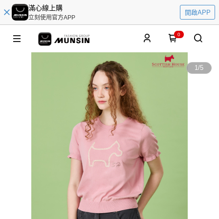
滿心線上購
開啟APP
立刻使用官方APP
0
1
/
5