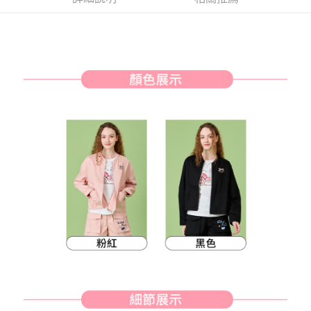
３．安心：先確認商品／服務後，再付款。
全家取貨付款
免運費
【「AFTEE先享後付」結帳流程】
１．於結帳方式選擇「AFTEE先享後付」後，將跳轉至「AFTEE先享後付」
付款後全家取貨
結帳頁面，進行簡訊認證並確認金額後，即可完成結帳。
２．訂單成立數日內，您將收到繳費通知簡訊。
免運費
３．收到繳費通知簡訊後14天內，點擊此簡訊中的連結，可透過四大超商／
ATM／網路銀行／等多元方式進行付款，方視為交易完成。
萊爾富取貨付款
※ 請注意：結帳手續完成當下不需立刻繳費，但若您需要取消訂單，請聯絡
免運費
購買商品的店家。未經商家同意取消之訂單仍視為有效，需透過AFTEE先享
後付繳納相關費用。
付款後萊爾富取貨
※ 交易是否成功請以「AFTEE先享後付 」之結帳頁面顯示為準，若有關於
是否繳費成功／繳費後需取消欲退款等相關疑問，請聯繫「AFTEE先享後付
免運費
客戶支援中心」
https://netprotections.freshdesk.com/support/home
7-11取貨付款
【注意事項】
１．透過由恩沛科技股份有限公司提供之「AFTEE先享後付」服務完成之交
免運費
易，需依本服務之必要範圍內提供個人資料，並將交易相關給付款項請求債
權轉讓予恩沛科技股份有限公司。
付款後7-11取貨
２．關於個人資料處理事宜，請瀏覽以下網址：
免運費
https://aftee.tw/terms/#terms3
３．未成年的使用者請事先徵得法定代理人或監護人之同意方可使用
宅配
「AFTEE先享後付」，若未經同意申辦者引起之損失，本公司不負相關責
任。
免運費