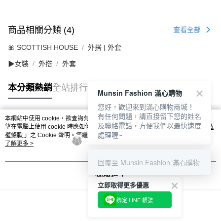
商品相關分類 (4)
查看全部
🎀 SCOTTISH HOUSE
外搭 | 外套
▶女裝
外搭
外套
本分類熱銷
全站排行
Munsin Fashion 滿心購物
您好，歡迎來到滿心購物商城！
有任何問題，請直接留下您的姓名
本網站中使用 cookie，欲查詢有關本網站使用 cookie 方式之詳情，及若您不希
及聯絡電話，方便我們以最快速度
熱門標籤
望在電腦上使用 cookie 時應如何變更電腦的 cookie 設定，請參閱本網站「
隱私
處理喔~
權條款
」之 Cookie 聲明。您繼續使用本網站即表示您同意本公司得按本網站使
用條款之 Cookie 聲明使用 cookie。
了解更多 >
回覆至 Munsin Fashion 滿心購物
我知道了
立即取得更多優惠
綁定 LINE 帳號