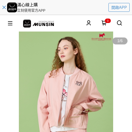
滿心線上購
開啟APP
立刻使用官方APP
0
1
/
6