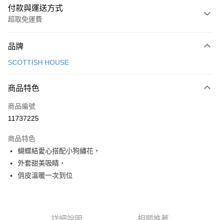
付款與運送方式
超取免運費
付款方式
品牌
信用卡一次付款
SCOTTISH HOUSE
超商取貨付款
商品特色
LINE Pay
商品編號
Apple Pay
11737225
街口支付
商品特色
悠遊付
蝴蝶結愛心搭配小狗繡花，
AFTEE先享後付
外套甜美吸睛，
相關說明
俏皮溫暖一次到位
【關於「AFTEE先享後付」】
ATM付款
AFTEE先享後付是「在收到商品之後才付款」的支付方式。 讓您購物簡單
便利好安心！
１．簡單：不需註冊會員、不需綁卡、不需儲值。
運送方式
詳細說明
相關推薦
２．便利：只要手機號碼，簡訊認證，即可結帳。