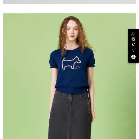
AI
找
尺
寸