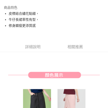
街口支付
商品特色
悠遊付
皮標結合繡花點綴，
AFTEE先享後付
牛仔長裙率性有型，
相關說明
修身顯瘦更添質感
【關於「AFTEE先享後付」】
ATM付款
AFTEE先享後付是「在收到商品之後才付款」的支付方式。 讓您購物簡單
便利好安心！
１．簡單：不需註冊會員、不需綁卡、不需儲值。
運送方式
詳細說明
相關推薦
２．便利：只要手機號碼，簡訊認證，即可結帳。
３．安心：先確認商品／服務後，再付款。
全家取貨付款
免運費
【「AFTEE先享後付」結帳流程】
１．於結帳方式選擇「AFTEE先享後付」後，將跳轉至「AFTEE先享後付」
付款後全家取貨
結帳頁面，進行簡訊認證並確認金額後，即可完成結帳。
２．訂單成立數日內，您將收到繳費通知簡訊。
免運費
３．收到繳費通知簡訊後14天內，點擊此簡訊中的連結，可透過四大超商／
ATM／網路銀行／等多元方式進行付款，方視為交易完成。
萊爾富取貨付款
※ 請注意：結帳手續完成當下不需立刻繳費，但若您需要取消訂單，請聯絡
免運費
購買商品的店家。未經商家同意取消之訂單仍視為有效，需透過AFTEE先享
後付繳納相關費用。
付款後萊爾富取貨
※ 交易是否成功請以「AFTEE先享後付 」之結帳頁面顯示為準，若有關於
是否繳費成功／繳費後需取消欲退款等相關疑問，請聯繫「AFTEE先享後付
免運費