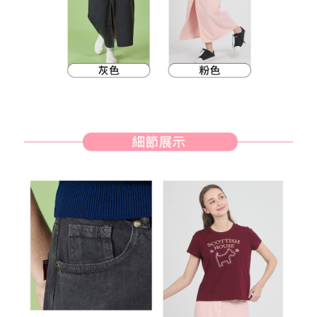
客戶支援中心」
https://netprotections.freshdesk.com/support/home
7-11取貨付款
【注意事項】
１．透過由恩沛科技股份有限公司提供之「AFTEE先享後付」服務完成之交
免運費
易，需依本服務之必要範圍內提供個人資料，並將交易相關給付款項請求債
權轉讓予恩沛科技股份有限公司。
付款後7-11取貨
２．關於個人資料處理事宜，請瀏覽以下網址：
免運費
https://aftee.tw/terms/#terms3
３．未成年的使用者請事先徵得法定代理人或監護人之同意方可使用
宅配
「AFTEE先享後付」，若未經同意申辦者引起之損失，本公司不負相關責
任。
免運費
４．使用「AFTEE先享後付」時，將依據個別帳號之用戶狀況，依本公司即
時審查核予不同之上限額度；若仍有額度不足之情形，本公司將視審查結果
離島宅配
請求用戶進行身份認證。
免運費
５．嚴禁一人註冊多個帳號或使用他人資訊註冊。若發現惡意使用之情形，
恩沛科技股份有限公司將有權停止該用戶之使用額度並採取法律行動。