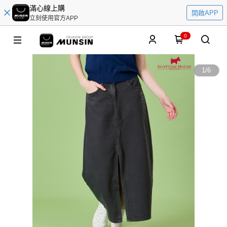
滿心線上購
開啟APP
立刻使用官方APP
0
1
/
6