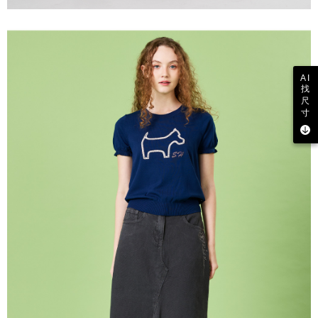
AI
找
尺
寸