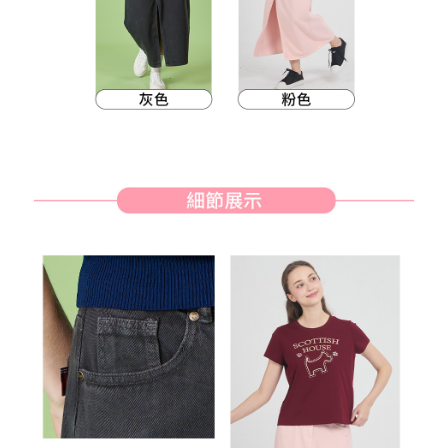
約商品や商品到着日が比較的遅い商品）。そのため、商品到着の有無に関
7-11取貨付款
わらず、AFTEEで指定された期限内にお支払いください。
配送毎にNT$80、NT$2,000以上で送料無料
二、支払い限度額
付款後7-11取貨
1.初回 AFTEEを ご利用の際に、認証結果及び当社の審査の結果に基づ
き、限度額が設定されます。
配送毎にNT$80、NT$2,000以上で送料無料
2.決済金額は最低NT$20です。
3.現在、台湾の会員のみご利用いただけます。
宅配
三、利用規約「AFTEE代金後払い」（以下当サービスという）はネットプ
配送毎にNT$80、NT$2,000以上で送料無料
ロテクションズ（以下 AFTEE という）が提供し、AFTEEが代金を徴収し
ます。当サービスご利用の際に提供しなければならない個人情報（注文者
離島宅配
の氏名、電話番号、受取人の氏名、電話番号、受取人住所を含むがこれに
配送毎にNT$280、NT$2,000以上で送料無料
限らない）は、AFTEEに渡され当サービスで必要な範囲内で利用されま
す。AFTEEの個人情報の収集、処理、利用について、詳細はAFTEE公式ホ
ームページの『個人情報の収集、処理及び利用に関する声明』をご参照く
ださい（
https://aftee.tw/privacypolicy/
）。
AFTEEの初回ご利用の際に、審査を通過すれば、最高額がNT$10,000にな
ります。支払い期限を過ぎた場合、その金額に基づいて年利20%の遅延滞
納金が加算されます。未成年の利用者は、事前に法定代理人または後見人
の同意を得ればAFTEEをご利用いただけます。
個人情報の処理、利用について疑問がある、または関連する法律の権利を