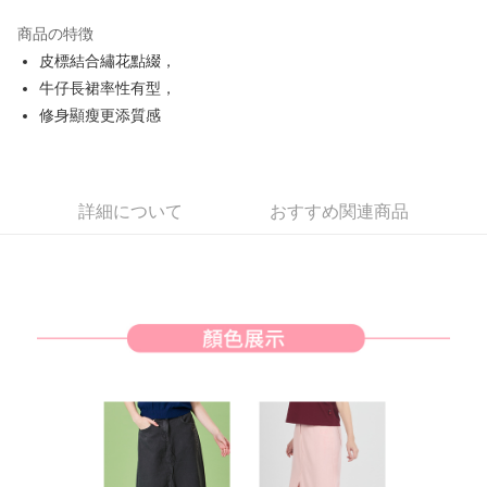
JKOPAY
商品の特徴
Easy Wallet
皮標結合繡花點綴，
AFTEE代金後払い
牛仔長裙率性有型，
説明
修身顯瘦更添質感
一、 AFTEE代金後払いについて
ATM払い
1.お支払い方法でAFTEE代金後払いを選択すると、携帯電話認証ウィンド
ウが表示されます。
2.SMSで認証してお支払い手続を進めてください。
配送方法
詳細について
おすすめ関連商品
3.注文するときのお支払いは不要です。商品はご指定の住所に配送されま
す。
全家取貨付款
4.ご注文が完了すると、携帯に支払い通知のSMSが届きます。アプリ会員
配送毎にNT$80、NT$2,000以上で送料無料
の場合は、AFTEE アプリプッシュ通知が届きます。
5.商品受け取り時のお支払いは不要です。商品を確かめてから、SMSまた
付款後全家取貨
はアプリの通知に従って、4大コンビニ、またはATM/オンラインバンキン
グでお支払いください。
配送毎にNT$80、NT$2,000以上で送料無料
代金納付期限は最短で 14 日以内ですので、ご注意ください。AFTEE アプ
萊爾富取貨付款
リをダウンロードして AFTEE 会員になるとお支払い期限を最長 45 日以内
配送毎にNT$80、NT$2,000以上で送料無料
まで延長できます。
付款後萊爾富取貨
お支払期限は、ショップが請求した期日と、AFTEEで延長できる日数をも
とに計算されます。AFTEEで注文すると、商品を受け取るまで支払い期限
配送毎にNT$80、NT$2,000以上で送料無料
を延長できますが、商品を期限内に受け取れない場合があります（例：予