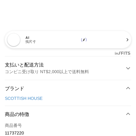
AI
找尺寸
支払いと配送方法
コンビニ受け取り NT$2,000以上で送料無料
お支払い方法
ブランド
クレジットカード1回払い
SCOTTISH HOUSE
コンビニ店頭代金引換
LINE Pay
商品の特徴
Apple Pay
商品番号
11737220