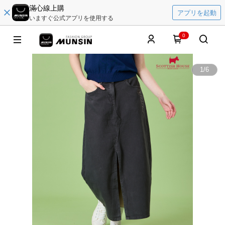
滿心線上購
アプリを起動
いますぐ公式アプリを使用する
0
1
/
6