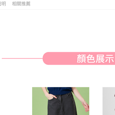
付款後全
２．訂單
說明
相關推薦
３．收到繳
免運費
／ATM／
※ 請注意
萊爾富取
絡購買商品
先享後付
免運費
※ 交易是
是否繳費成
付款後萊
付客戶支
免運費
【注意事
7-11取貨
１．透過由
交易，需
免運費
求債權轉
２．關於
付款後7-1
https://aft
免運費
３．未成
「AFTE
宅配
任。
４．使用「
免運費
即時審查
結果請求
離島宅配
５．嚴禁
免運費
形，恩沛
動。