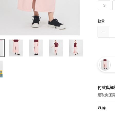
S
數量
付款與運
超取免運
付款方式
品牌