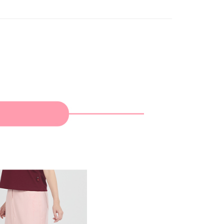
家取貨
成立數日內，您將收到繳費通知簡訊。
費通知簡訊後14天內，點擊此簡訊中的連結，可透過四大超商
網路銀行／等多元方式進行付款，方視為交易完成。
：結帳手續完成當下不需立刻繳費，但若您需要取消訂單，請聯
貨付款
的店家。未經商家同意取消之訂單仍視為有效，需透過AFTEE
繳納相關費用。
否成功請以「AFTEE先享後付 」之結帳頁面顯示為準，若有關於
功／繳費後需取消欲退款等相關疑問，請聯繫「AFTEE先享後
爾富取貨
援中心」
https://netprotections.freshdesk.com/support/home
項】
付款
恩沛科技股份有限公司提供之「AFTEE先享後付」服務完成之
依本服務之必要範圍內提供個人資料，並將交易相關給付款項請
讓予恩沛科技股份有限公司。
個人資料處理事宜，請瀏覽以下網址：
1取貨
ee.tw/terms/#terms3
年的使用者請事先徵得法定代理人或監護人之同意方可使用
E先享後付」，若未經同意申辦者引起之損失，本公司不負相關責
AFTEE先享後付」時，將依據個別帳號之用戶狀況，依本公司
核予不同之上限額度；若仍有額度不足之情形，本公司將視審查
用戶進行身份認證。
一人註冊多個帳號或使用他人資訊註冊。若發現惡意使用之情
科技股份有限公司將有權停止該用戶之使用額度並採取法律行