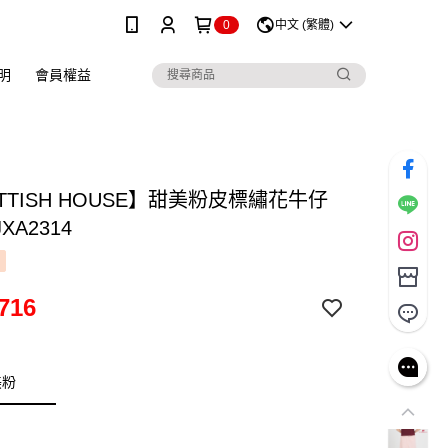
0
中文 (繁體)
明
會員權益
TTISH HOUSE】甜美粉皮標繡花牛仔
XA2314
716
美粉