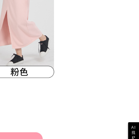
AI
找
尺