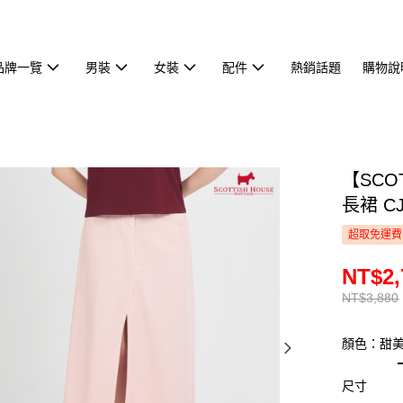
品牌一覽
男裝
女裝
配件
熱銷話題
購物說
【SCO
長裙 CJ
超取免運費
NT$2,
NT$3,880
顏色：甜
尺寸