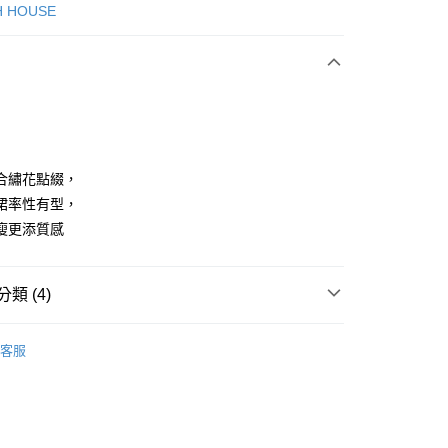
次付款
H HOUSE
付款
合繡花點綴，
裙率性有型，
瘦更添質感
享後付
FTEE先享後付」】
類 (4)
先享後付是「在收到商品之後才付款」的支付方式。 讓您購物簡單
心！
：不需註冊會員、不需綁卡、不需儲值。
ISH HOUSE
下著｜裙裝
：只要手機號碼，簡訊認證，即可結帳。
客服
：先確認商品／服務後，再付款。
裙裝
牛仔裙
付款
ISH HOUSE
🌸 26春夏單品
EE先享後付」結帳流程】
方式選擇「AFTEE先享後付」後，將跳轉至「AFTEE先享後
春夏新品
🎀SCOTTISH HOUSE
頁面，進行簡訊認證並確認金額後，即可完成結帳。