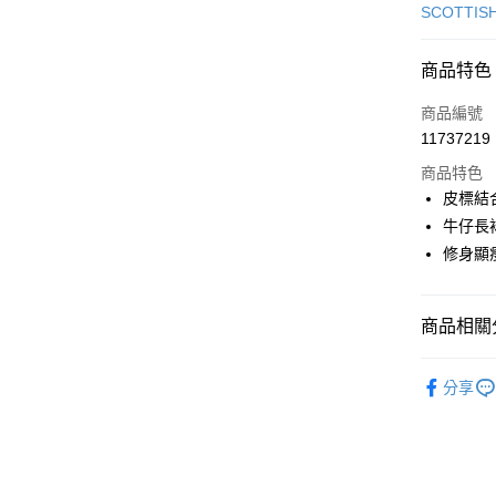
信用卡一
SCOTTIS
超商取貨
商品特色
LINE Pay
商品編號
Apple Pay
11737219
商品特色
街口支付
皮標結
悠遊付
牛仔長
修身顯
AFTEE先
相關說明
【關於「A
ATM付款
商品相關分
AFTEE
便利好安
１．簡單
🎀 SCOTT
２．便利
分享
運送方式
▶女裝
３．安心
全家取貨
🎀 SCOTT
【「AFT
免運費
１．於結帳
🌸2026 
付」結帳