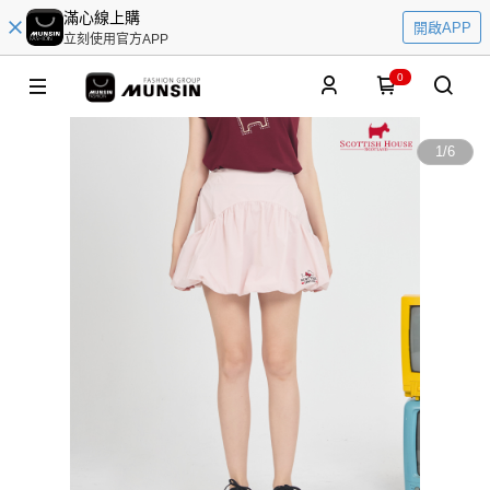
滿心線上購
開啟APP
立刻使用官方APP
0
1
/
6