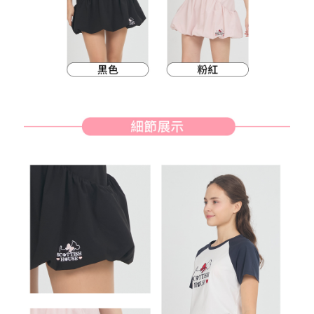
客戶支援中心」
https://netprotections.freshdesk.com/support/home
7-11取貨付款
【注意事項】
１．透過由恩沛科技股份有限公司提供之「AFTEE先享後付」服務完成之交
免運費
易，需依本服務之必要範圍內提供個人資料，並將交易相關給付款項請求債
權轉讓予恩沛科技股份有限公司。
付款後7-11取貨
２．關於個人資料處理事宜，請瀏覽以下網址：
免運費
https://aftee.tw/terms/#terms3
３．未成年的使用者請事先徵得法定代理人或監護人之同意方可使用
宅配
「AFTEE先享後付」，若未經同意申辦者引起之損失，本公司不負相關責
任。
免運費
４．使用「AFTEE先享後付」時，將依據個別帳號之用戶狀況，依本公司即
時審查核予不同之上限額度；若仍有額度不足之情形，本公司將視審查結果
離島宅配
請求用戶進行身份認證。
免運費
５．嚴禁一人註冊多個帳號或使用他人資訊註冊。若發現惡意使用之情形，
恩沛科技股份有限公司將有權停止該用戶之使用額度並採取法律行動。