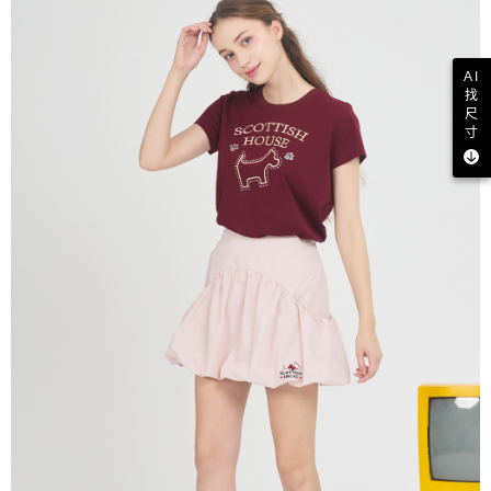
AI
找
尺
寸