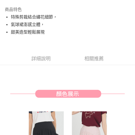
街口支付
商品特色
悠遊付
特殊剪裁結合繡花細節，
AFTEE先享後付
氣球裙澎感立體，
相關說明
甜美造型輕鬆展現
【關於「AFTEE先享後付」】
ATM付款
AFTEE先享後付是「在收到商品之後才付款」的支付方式。 讓您購物簡單
便利好安心！
１．簡單：不需註冊會員、不需綁卡、不需儲值。
運送方式
詳細說明
相關推薦
２．便利：只要手機號碼，簡訊認證，即可結帳。
３．安心：先確認商品／服務後，再付款。
全家取貨付款
免運費
【「AFTEE先享後付」結帳流程】
１．於結帳方式選擇「AFTEE先享後付」後，將跳轉至「AFTEE先享後付」
付款後全家取貨
結帳頁面，進行簡訊認證並確認金額後，即可完成結帳。
２．訂單成立數日內，您將收到繳費通知簡訊。
免運費
３．收到繳費通知簡訊後14天內，點擊此簡訊中的連結，可透過四大超商／
ATM／網路銀行／等多元方式進行付款，方視為交易完成。
萊爾富取貨付款
※ 請注意：結帳手續完成當下不需立刻繳費，但若您需要取消訂單，請聯絡
免運費
購買商品的店家。未經商家同意取消之訂單仍視為有效，需透過AFTEE先享
後付繳納相關費用。
付款後萊爾富取貨
※ 交易是否成功請以「AFTEE先享後付 」之結帳頁面顯示為準，若有關於
是否繳費成功／繳費後需取消欲退款等相關疑問，請聯繫「AFTEE先享後付
免運費