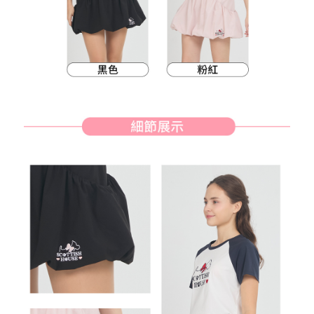
客戶支援中心」
https://netprotections.freshdesk.com/support/home
7-11取貨付款
【注意事項】
１．透過由恩沛科技股份有限公司提供之「AFTEE先享後付」服務完成之交
免運費
易，需依本服務之必要範圍內提供個人資料，並將交易相關給付款項請求債
權轉讓予恩沛科技股份有限公司。
付款後7-11取貨
２．關於個人資料處理事宜，請瀏覽以下網址：
免運費
https://aftee.tw/terms/#terms3
３．未成年的使用者請事先徵得法定代理人或監護人之同意方可使用
宅配
「AFTEE先享後付」，若未經同意申辦者引起之損失，本公司不負相關責
任。
免運費
４．使用「AFTEE先享後付」時，將依據個別帳號之用戶狀況，依本公司即
時審查核予不同之上限額度；若仍有額度不足之情形，本公司將視審查結果
離島宅配
請求用戶進行身份認證。
免運費
５．嚴禁一人註冊多個帳號或使用他人資訊註冊。若發現惡意使用之情形，
恩沛科技股份有限公司將有權停止該用戶之使用額度並採取法律行動。