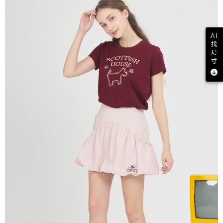
AI
找
尺
寸