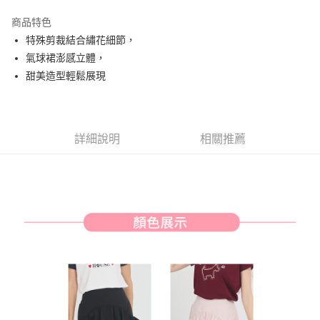
街口支付
商品特色
悠遊付
特殊剪裁結合繡花細節，
AFTEE先享後付
氣球裙澎感立體，
相關說明
甜美造型輕鬆展現
【關於「AFTEE先享後付」】
ATM付款
AFTEE先享後付是「在收到商品之後才付款」的支付方式。 讓您購物簡單
便利好安心！
１．簡單：不需註冊會員、不需綁卡、不需儲值。
運送方式
詳細說明
相關推薦
２．便利：只要手機號碼，簡訊認證，即可結帳。
３．安心：先確認商品／服務後，再付款。
全家取貨付款
免運費
【「AFTEE先享後付」結帳流程】
１．於結帳方式選擇「AFTEE先享後付」後，將跳轉至「AFTEE先享後付」
付款後全家取貨
結帳頁面，進行簡訊認證並確認金額後，即可完成結帳。
２．訂單成立數日內，您將收到繳費通知簡訊。
免運費
３．收到繳費通知簡訊後14天內，點擊此簡訊中的連結，可透過四大超商／
ATM／網路銀行／等多元方式進行付款，方視為交易完成。
萊爾富取貨付款
※ 請注意：結帳手續完成當下不需立刻繳費，但若您需要取消訂單，請聯絡
免運費
購買商品的店家。未經商家同意取消之訂單仍視為有效，需透過AFTEE先享
後付繳納相關費用。
付款後萊爾富取貨
※ 交易是否成功請以「AFTEE先享後付 」之結帳頁面顯示為準，若有關於
是否繳費成功／繳費後需取消欲退款等相關疑問，請聯繫「AFTEE先享後付
免運費