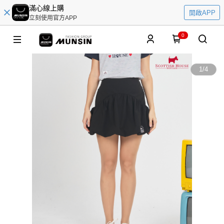
滿心線上購
開啟APP
立刻使用官方APP
0
1
/
4