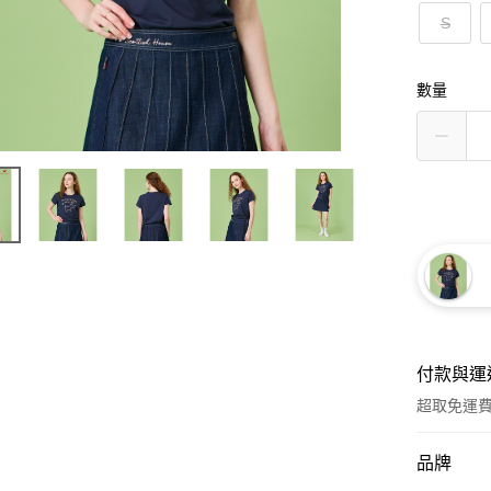
S
數量
付款與運
超取免運
付款方式
品牌