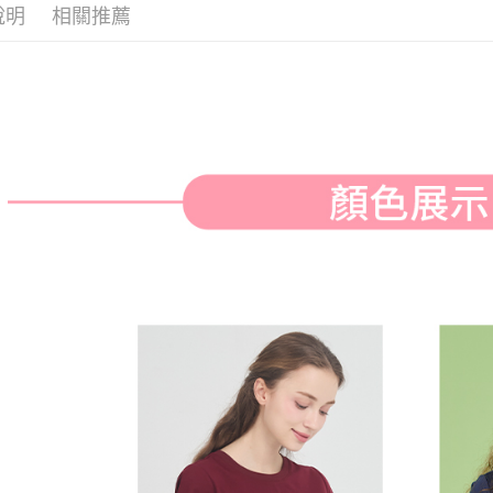
付款後全
２．訂單
說明
相關推薦
３．收到繳
免運費
／ATM／
※ 請注意
萊爾富取
絡購買商品
先享後付
免運費
※ 交易是
是否繳費成
付款後萊
付客戶支
免運費
【注意事
7-11取貨
１．透過由
交易，需
免運費
求債權轉
２．關於
付款後7-1
https://aft
免運費
３．未成
「AFTE
宅配
任。
４．使用「
免運費
即時審查
結果請求
離島宅配
５．嚴禁
免運費
形，恩沛
動。