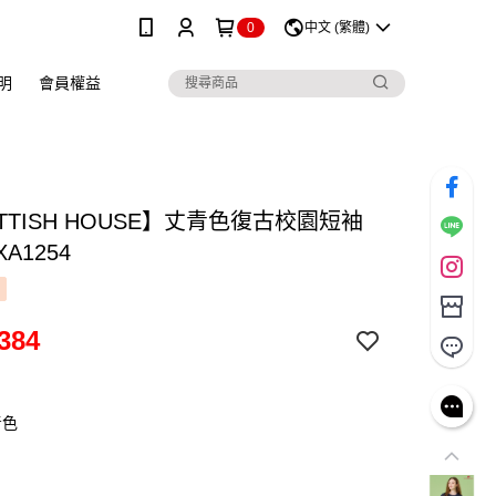
0
中文 (繁體)
明
會員權益
TTISH HOUSE】丈青色復古校園短袖
XA1254
384
青色