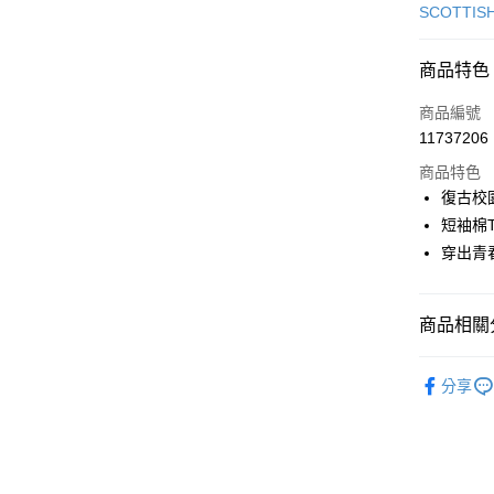
信用卡一
SCOTTIS
超商取貨
商品特色
LINE Pay
商品編號
Apple Pay
11737206
商品特色
街口支付
復古校
悠遊付
短袖棉
穿出青
AFTEE先
相關說明
【關於「A
ATM付款
商品相關分
AFTEE
便利好安
１．簡單
🎀 SCOTT
２．便利
分享
運送方式
▶女裝
３．安心
全家取貨
🎀 SCOTT
【「AFT
免運費
１．於結帳
🌸2026 
付」結帳