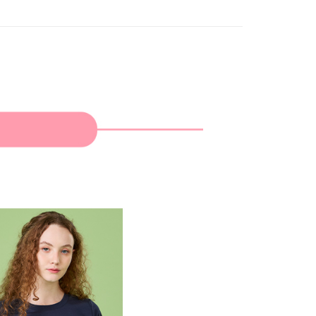
家取貨
成立數日內，您將收到繳費通知簡訊。
費通知簡訊後14天內，點擊此簡訊中的連結，可透過四大超商
網路銀行／等多元方式進行付款，方視為交易完成。
：結帳手續完成當下不需立刻繳費，但若您需要取消訂單，請聯
貨付款
的店家。未經商家同意取消之訂單仍視為有效，需透過AFTEE
繳納相關費用。
否成功請以「AFTEE先享後付 」之結帳頁面顯示為準，若有關於
功／繳費後需取消欲退款等相關疑問，請聯繫「AFTEE先享後
爾富取貨
援中心」
https://netprotections.freshdesk.com/support/home
項】
付款
恩沛科技股份有限公司提供之「AFTEE先享後付」服務完成之
依本服務之必要範圍內提供個人資料，並將交易相關給付款項請
讓予恩沛科技股份有限公司。
個人資料處理事宜，請瀏覽以下網址：
1取貨
ee.tw/terms/#terms3
年的使用者請事先徵得法定代理人或監護人之同意方可使用
E先享後付」，若未經同意申辦者引起之損失，本公司不負相關責
AFTEE先享後付」時，將依據個別帳號之用戶狀況，依本公司
核予不同之上限額度；若仍有額度不足之情形，本公司將視審查
用戶進行身份認證。
一人註冊多個帳號或使用他人資訊註冊。若發現惡意使用之情
科技股份有限公司將有權停止該用戶之使用額度並採取法律行