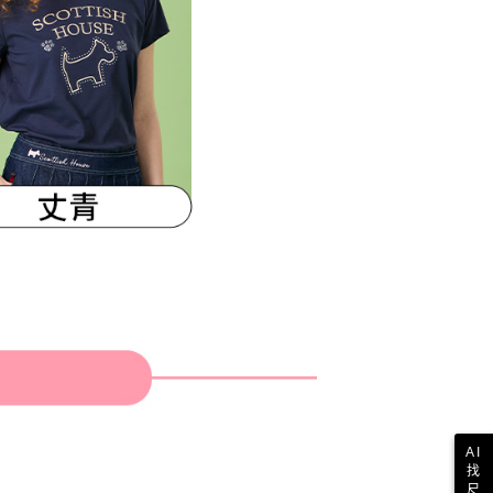
AI
找
尺