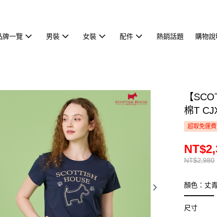
品牌一覽
男裝
女裝
配件
熱銷話題
購物說
【SCO
棉T CJ
超取免運費
NT$2,
NT$2,980
顏色：丈
尺寸