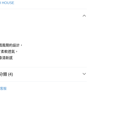
次付款
H HOUSE
付款
園風簡約設計，
T柔軟透氣，
春清新感
享後付
FTEE先享後付」】
類 (4)
先享後付是「在收到商品之後才付款」的支付方式。 讓您購物簡單
心！
：不需註冊會員、不需綁卡、不需儲值。
ISH HOUSE
上衣｜T恤
：只要手機號碼，簡訊認證，即可結帳。
客服
：先確認商品／服務後，再付款。
上衣
短袖T恤
付款
ISH HOUSE
🌸 26春夏單品
EE先享後付」結帳流程】
方式選擇「AFTEE先享後付」後，將跳轉至「AFTEE先享後
春夏新品
🎀SCOTTISH HOUSE
頁面，進行簡訊認證並確認金額後，即可完成結帳。