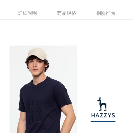
【注意事項】
ATM／網路銀行／等多元方式進行付款，方視為交易完成。
萊爾富取貨付款
1.本服務係由「台灣大哥大股份有限公司」（以下簡稱本公司）所提供，讓
※ 請注意：結帳手續完成當下不需立刻繳費，但若您需要取消訂單，請聯絡
用戶於交易時，得透過本服務購買商品或服務，並由商店將買賣／分期付款
詳細說明
商品規格
相關推薦
免運費
購買商品的店家。未經商家同意取消之訂單仍視為有效，需透過AFTEE先享
買賣價金債權讓與本公司後，依約使用本公司帳單繳交帳款。
後付繳納相關費用。
2.基於同意付款使用「大哥付你分期」之契約關係目的，商店將以您的個人
付款後萊爾富取貨
※ 交易是否成功請以「AFTEE先享後付 」之結帳頁面顯示為準，若有關於
資料（包含姓名、電話或地址）提供予台灣大哥大進項蒐集、處理及利用，
是否繳費成功／繳費後需取消欲退款等相關疑問，請聯繫「AFTEE先享後付
免運費
由本公司與您本人進行分期帳單所需資料之確認、核對及更正。
客戶支援中心」
https://netprotections.freshdesk.com/support/home
3.完整用戶服務條款，請詳閱以下連結：
https://oppay.tw/userRule
7-11取貨付款
【注意事項】
１．透過由恩沛科技股份有限公司提供之「AFTEE先享後付」服務完成之交
免運費
易，需依本服務之必要範圍內提供個人資料，並將交易相關給付款項請求債
權轉讓予恩沛科技股份有限公司。
付款後7-11取貨
２．關於個人資料處理事宜，請瀏覽以下網址：
免運費
https://aftee.tw/terms/#terms3
３．未成年的使用者請事先徵得法定代理人或監護人之同意方可使用
宅配
「AFTEE先享後付」，若未經同意申辦者引起之損失，本公司不負相關責
任。
免運費
４．使用「AFTEE先享後付」時，將依據個別帳號之用戶狀況，依本公司即
時審查核予不同之上限額度；若仍有額度不足之情形，本公司將視審查結果
離島宅配
請求用戶進行身份認證。
免運費
５．嚴禁一人註冊多個帳號或使用他人資訊註冊。若發現惡意使用之情形，
恩沛科技股份有限公司將有權停止該用戶之使用額度並採取法律行動。