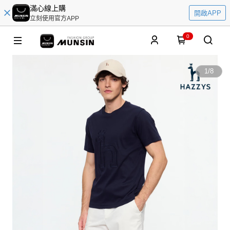
滿心線上購
開啟APP
立刻使用官方APP
0
1
/
8