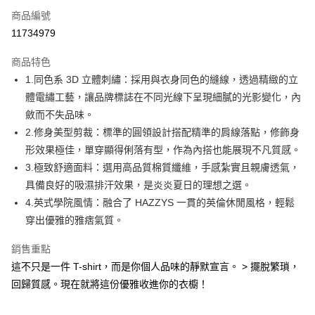
商品編號
Apple Pay
11734979
街口支付
商品特色
悠遊付
1.同色系 3D 立體刺繡：採用與衣身同色的縫線，透過精緻的立
大哥付你分期
體電繡工藝，讓品牌標誌在不同光線下呈現細膩的光影變化，內
相關說明
斂而不失品味。
【大哥付你分期使用說明】
2.修身美型剪裁：標準的圓領設計搭配精準的肩線落點，修飾身
AFTEE先享後付
1.本服務由台灣大哥大提供，台灣大哥大用戶可立即使用無須另外申請。
形效果極佳，單穿顯得俐落有型，作為內搭也能展現不凡質感。
2.付款方式選擇「大哥付你分期」，訂單成立後會自動跳轉到大哥付的交易
相關說明
流程，驗證手機門號後，選擇欲分期的期數、繳款截止日，確認付款後即完
3.極致舒適面料：選用高品質棉質纖維，手感紮實且親膚透氣，
【關於「AFTEE先享後付」】
成交易。
ATM付款
AFTEE先享後付是「在收到商品之後才付款」的支付方式。 讓您購物簡單
具備良好的吸濕排汗效果，是炎炎夏日的理想之選。
3.實際核准額度、可分期數及費用金額請依後續交易確認頁面所載為準。
便利好安心！
4.英式學院風情：融合了 HAZZYS 一貫的英倫休閒風格，輕鬆
4.訂單成立30分鐘內，如未前往確認交易或遇審核未通過，訂單將自動取
１．簡單：不需註冊會員、不需綁卡、不需儲值。
運送方式
消。如遇「轉專審核」未通過狀況，表示未達大哥付你分期系統評分，恕無
穿出優雅的雅痞氣質。
２．便利：只要手機號碼，簡訊認證，即可結帳。
法說明評估內容。
３．安心：先確認商品／服務後，再付款。
全家取貨付款
【繳款方式說明】
銷售重點
1.分期款項不併入電信帳單，「大哥付你分期」於每月結算日後寄送繳費提
免運費
【「AFTEE先享後付」結帳流程】
這不只是一件 T-shirt，而是你個人品味的靜默宣言。 > 擺脫繁瑣，
醒簡訊。
１．於結帳方式選擇「AFTEE先享後付」後，將跳轉至「AFTEE先享後付」
2.透過簡訊連結打開帳單後，可選擇「超商條碼／台灣大直營門市／銀行轉
付款後全家取貨
回歸質感。現在就將這份優雅收進你的衣櫥！
結帳頁面，進行簡訊認證並確認金額後，即可完成結帳。
帳／街口支付／iPASS MONEY」等通路繳費。
２．訂單成立數日內，您將收到繳費通知簡訊。
免運費
３．收到繳費通知簡訊後14天內，點擊此簡訊中的連結，可透過四大超商／