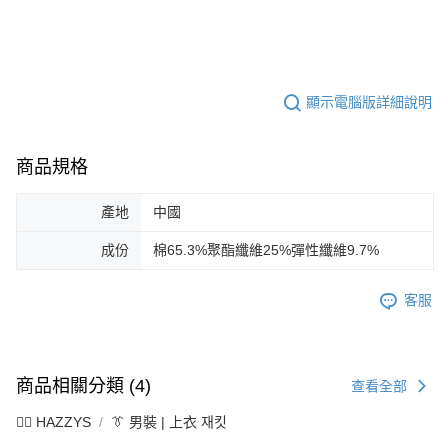
顯示電腦版詳細說明
商品規格
產地
中國
成份
棉65.3%聚酯纖維25%彈性纖維9.7%
客服
商品相關分類 (4)
查看全部
🐕‍🦺 HAZZYS
👔 男裝 | 上衣 재킷