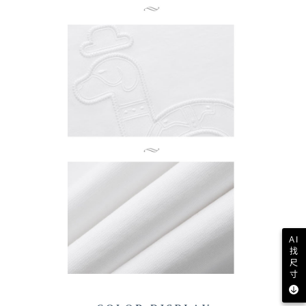
AI
找
尺
寸