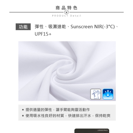
ださい（
https://aftee.tw/privacypolicy/
）。
AFTEEの初回ご利用の際に、審査を通過すれば、最高額がNT$10,000にな
ります。支払い期限を過ぎた場合、その金額に基づいて年利20%の遅延滞
納金が加算されます。未成年の利用者は、事前に法定代理人または後見人
の同意を得ればAFTEEをご利用いただけます。
個人情報の処理、利用について疑問がある、または関連する法律の権利を
行使したい場合は、ネットプロテクションズ
cs_tw@netprotections.co.jp
にご連絡ください。上記に示した個人情報を、必要な購入注文書とあわせ
てAFTEEにご提供いただく、またはAFTEEにあなたの個人情報の収集、処
理、利用を許可することににご同意いただけない場合は、当サービスを選
択しないでください。