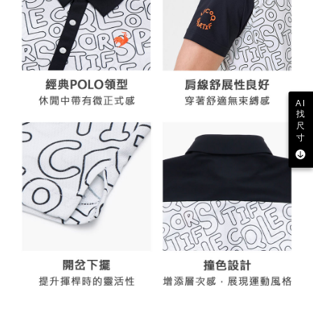
AI
找
尺
寸