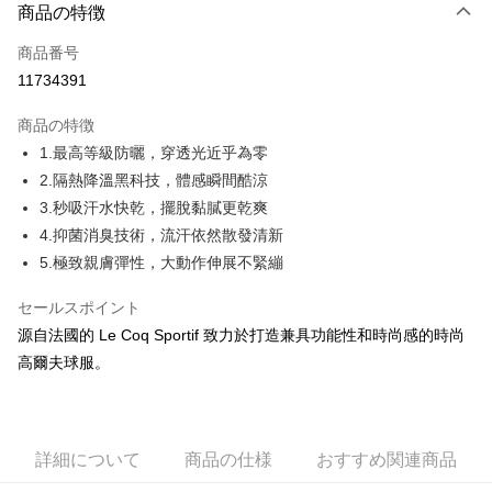
LINE Pay
商品の特徴
Apple Pay
商品番号
11734391
JKOPAY
商品の特徴
Easy Wallet
1.最高等級防曬，穿透光近乎為零
OP Pay Later
2.隔熱降溫黑科技，體感瞬間酷涼
説明
3.秒吸汗水快乾，擺脫黏膩更乾爽
【OP Pay Later 使用説明】
4.抑菌消臭技術，流汗依然散發清新
AFTEE代金後払い
1. 本サービスは台湾大哥大によって提供され、台湾大哥大のユーザーは追
5.極致親膚彈性，大動作伸展不緊繃
加の申請なしで即時に利用可能です。
説明
2. 支払い方法で「OP Pay Later」を選択すると、注文が成立した後に自動
一、 AFTEE代金後払いについて
的に OP Pay Later の取引プロセスに移行し、携帯番号を確認後、分割払
セールスポイント
ATM払い
1.お支払い方法でAFTEE代金後払いを選択すると、携帯電話認証ウィンド
いの回数や支払い期限を選択し、支払いを確認すると取引が完了します。
ウが表示されます。
源自法國的 Le Coq Sportif 致力於打造兼具功能性和時尚感的時尚
3. 実際の承認額、分割回数および費用については、後続の取引確認ページ
2.SMSで認証してお支払い手続を進めてください。
配送方法
高爾夫球服。
を基準とします。
3.注文するときのお支払いは不要です。商品はご指定の住所に配送されま
4. 注文成立後30分以内に確認取引を行わない場合や審査が通過しない場
す。
全家取貨付款
合、注文は自動的にキャンセルされます。「転専審査」に未通過の状況が
4.ご注文が完了すると、携帯に支払い通知のSMSが届きます。アプリ会員
発生した場合は、システムの評価基準に達していないことを意味し、評価
送料無料
の場合は、AFTEE アプリプッシュ通知が届きます。
内容についての説明はいたしかねます。
5.商品受け取り時のお支払いは不要です。商品を確かめてから、SMSまた
詳細について
商品の仕様
おすすめ関連商品
付款後全家取貨
はアプリの通知に従って、4大コンビニ、またはATM/オンラインバンキン
グでお支払いください。