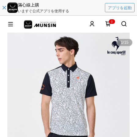
滿心線上購
アプリを起動
いますぐ公式アプリを使用する
0
1
/
15