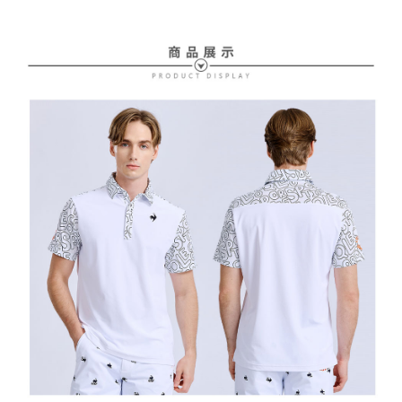
送料無料
【支払い方法の説明】
1. 分割払いの金額は電信請求書に統合されず、「OP Pay Later」は毎月の
代金納付期限は最短で 14 日以内ですので、ご注意ください。AFTEE アプ
萊爾富取貨付款
締め日後に支払いリマインダーのSMSを送信します。
リをダウンロードして AFTEE 会員になるとお支払い期限を最長 45 日以内
2. SMSのリンクを通じて請求書を開いた後、「コンビニバーコード／台湾
送料無料
まで延長できます。
大直営店舗／銀行振込／街口支払い／iPASS MONEY」などのチャネルで
支払いを選択できます。
付款後萊爾富取貨
お支払期限は、ショップが請求した期日と、AFTEEで延長できる日数をも
とに計算されます。AFTEEで注文すると、商品を受け取るまで支払い期限
送料無料
【注意事項】
を延長できますが、商品を期限内に受け取れない場合があります（例：予
1. 本サービスは「台湾大哥大株式会社」（以下「当社」といいます）によ
約商品や商品到着日が比較的遅い商品）。そのため、商品到着の有無に関
7-11取貨付款
って提供され、ユーザーが取引時に本サービスを通じて商品やサービスを
わらず、AFTEEで指定された期限内にお支払いください。
購入できるようにし、店舗が売買／分割払い売買の債権を当社に譲渡した
送料無料
後、契約に基づいて当社の請求書で帳款を支払うことになります。
二、支払い限度額
2. 「OP Pay Later」を利用する契約関係の目的から、店舗はあなたの個人
付款後7-11取貨
1.初回 AFTEEを ご利用の際に、認証結果及び当社の審査の結果に基づ
情報（名前、電話または住所を含む）を台湾大哥大に提供し、収集、処理
き、限度額が設定されます。
送料無料
および利用するために、当社があなた本人と分割請求書に必要な情報の確
2.決済金額は最低NT$20です。
認、照合および修正を行います。
3.現在、台湾の会員のみご利用いただけます。
宅配
3. 完全なユーザーサービス規約については、以下のリンクを参照してくだ
さい：
https://oppay.tw/userRule
三、利用規約「AFTEE代金後払い」（以下当サービスという）はネットプ
送料無料
ロテクションズ（以下 AFTEE という）が提供し、AFTEEが代金を徴収し
ます。当サービスご利用の際に提供しなければならない個人情報（注文者
離島宅配
の氏名、電話番号、受取人の氏名、電話番号、受取人住所を含むがこれに
送料無料
限らない）は、AFTEEに渡され当サービスで必要な範囲内で利用されま
す。AFTEEの個人情報の収集、処理、利用について、詳細はAFTEE公式ホ
ームページの『個人情報の収集、処理及び利用に関する声明』をご参照く