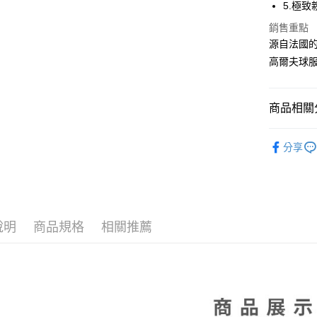
【大哥付
5.極
AFTEE先
1.本服務
銷售重點
2.付款方
相關說明
流程，驗
源自法國的 
【關於「A
ATM付款
完成交易
AFTEE
高爾夫球
3.實際核
便利好安
4.訂單成
１．簡單
消。如遇
２．便利
運送方式
無法說明
商品相關分
３．安心
【繳款方
全家取貨
1.分期款
【「AFT
⛳️ le coq 
醒簡訊。
免運費
１．於結帳
分享
2.透過簡
▶男裝
付」結帳
帳／街口支
付款後全
２．訂單
🌸2026 
３．收到繳
免運費
【注意事
／ATM／
⛳️ le coq 
1.本服務
※ 請注意
萊爾富取
用戶於交
絡購買商品
說明
商品規格
相關推薦
款買賣價
先享後付
免運費
2.基於同
※ 交易是
資料（包
是否繳費成
付款後萊
用，由本
付客戶支
免運費
3.完整用
【注意事
7-11取貨
１．透過由