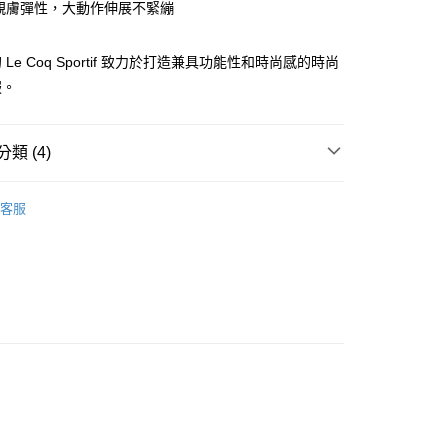
你分期使用說明】
致親膚彈性，大動作伸展不緊繃
享後付
由台灣大哥大提供，台灣大哥大用戶可立即使用無須另外申請。
式選擇「大哥付你分期」，訂單成立後會自動跳轉到大哥付的交易
證手機門號後，選擇欲分期的期數、繳款截止日，確認付款後即
Le Coq Sportif 致力於打造兼具功能性和時尚感的時尚
FTEE先享後付」】
。
先享後付是「在收到商品之後才付款」的支付方式。 讓您購物簡單
服。
准額度、可分期數及費用金額請依後續交易確認頁面所載為準。
心！
立30分鐘內，如未前往確認交易或遇審核未通過，訂單將自動取
：不需註冊會員、不需綁卡、不需儲值。
「轉專審核」未通過狀況，表示未達大哥付你分期系統評分，恕
：只要手機號碼，簡訊認證，即可結帳。
評估內容。
類 (4)
：先確認商品／服務後，再付款。
式說明】
付款
項不併入電信帳單，「大哥付你分期」於每月結算日後寄送繳費提
EE先享後付」結帳流程】
sportif GOLF
男款 | 長袖POLO/立領衫
方式選擇「AFTEE先享後付」後，將跳轉至「AFTEE先享後
客服
訊連結打開帳單後，可選擇「超商條碼／台灣大直營門市／銀行轉
上衣
短袖POLO / 立領衫
頁面，進行簡訊認證並確認金額後，即可完成結帳。
付／iPASS MONEY」等通路繳費。
家取貨
成立數日內，您將收到繳費通知簡訊。
春夏新品
⛳ le coq sportif Golf公雞高爾夫
費通知簡訊後14天內，點擊此簡訊中的連結，可透過四大超商
項】
網路銀行／等多元方式進行付款，方視為交易完成。
sportif GOLF
🏌️‍♂️ 2026春夏商品
係由「台灣大哥大股份有限公司」（以下簡稱本公司）所提供，讓
：結帳手續完成當下不需立刻繳費，但若您需要取消訂單，請聯
貨付款
易時，得透過本服務購買商品或服務，並由商店將買賣／分期付
的店家。未經商家同意取消之訂單仍視為有效，需透過AFTEE
金債權讓與本公司後，依約使用本公司帳單繳交帳款。
繳納相關費用。
意付款使用「大哥付你分期」之契約關係目的，商店將以您的個人
否成功請以「AFTEE先享後付 」之結帳頁面顯示為準，若有關於
含姓名、電話或地址）提供予台灣大哥大進項蒐集、處理及利
功／繳費後需取消欲退款等相關疑問，請聯繫「AFTEE先享後
爾富取貨
公司與您本人進行分期帳單所需資料之確認、核對及更正。
援中心」
https://netprotections.freshdesk.com/support/home
戶服務條款，請詳閱以下連結：
https://oppay.tw/userRule
項】
付款
恩沛科技股份有限公司提供之「AFTEE先享後付」服務完成之