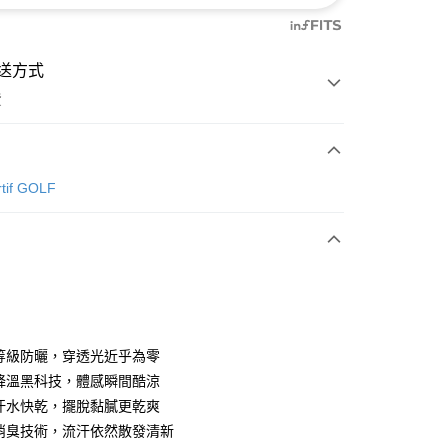
送方式
費
次付款
rtif GOLF
付款
高等級防曬，穿透光近乎為零
熱降溫黑科技，體感瞬間酷涼
吸汗水快乾，擺脫黏膩更乾爽
分期
菌消臭技術，流汗依然散發清新