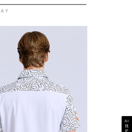
依本服務之必要範圍內提供個人資料，並將交易相關給付款項請
讓予恩沛科技股份有限公司。
個人資料處理事宜，請瀏覽以下網址：
1取貨
ee.tw/terms/#terms3
年的使用者請事先徵得法定代理人或監護人之同意方可使用
E先享後付」，若未經同意申辦者引起之損失，本公司不負相關責
AFTEE先享後付」時，將依據個別帳號之用戶狀況，依本公司
核予不同之上限額度；若仍有額度不足之情形，本公司將視審查
用戶進行身份認證。
一人註冊多個帳號或使用他人資訊註冊。若發現惡意使用之情
科技股份有限公司將有權停止該用戶之使用額度並採取法律行
AI
找
尺