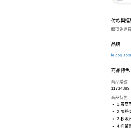
付款與運
超取免運
付款方式
品牌
信用卡一
le coq spo
超商取貨
商品特色
LINE Pay
商品編號
Apple Pay
11734389
商品特色
街口支付
1.最
悠遊付
2.隔
3.秒
大哥付你
4.抑
相關說明