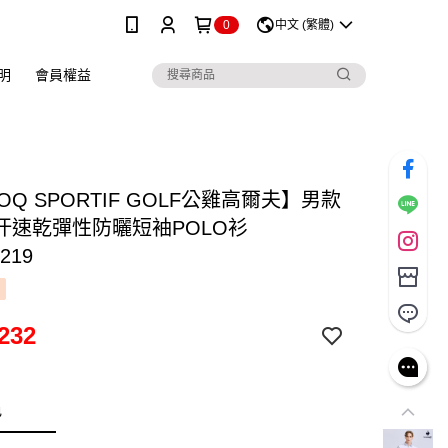
0
中文 (繁體)
明
會員權益
COQ SPORTIF GOLF公雞高爾夫】男款
汗速乾彈性防曬短袖POLO衫
219
232
色