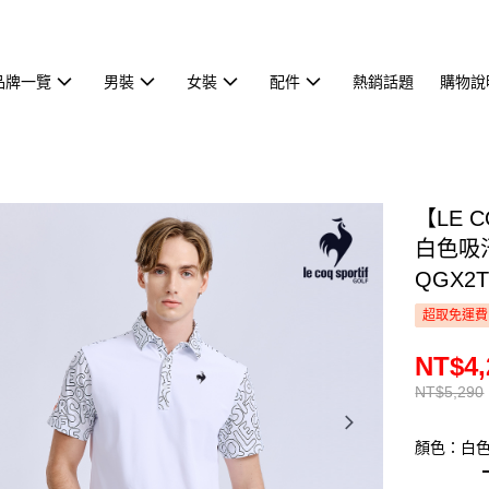
品牌一覽
男裝
女裝
配件
熱銷話題
購物說
【LE 
白色吸
QGX2T
超取免運費
NT$4,
NT$5,290
顏色：白