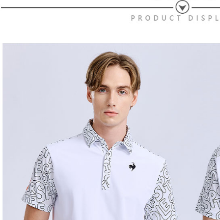
交易，需
免運費
求債權轉
２．關於
付款後7-1
https://aft
免運費
３．未成
「AFTE
宅配
任。
４．使用「
免運費
即時審查
結果請求
離島宅配
５．嚴禁
免運費
形，恩沛
動。