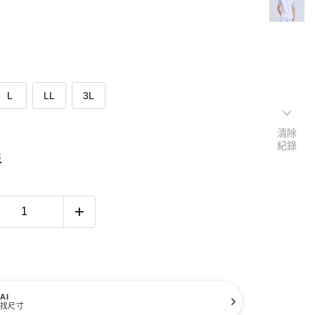
L
LL
3L
清除
紀錄
表
AI
找尺寸