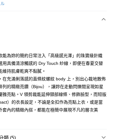
次付款
ール
付款
款能為妳的簡約日常注入「高級感光澤」的珠寶級針織
用具備清涼觸感的 Dry Touch 紗線，即便在春夏交替
能維持肌膚乾爽不黏膩。
享後付
，在充滿俐落感的直條紋螺紋 body 上，別出心裁地散佈
FTEE先享後付」】
排列的精緻亮鑽（Bijou），讓妳在走動閃爍間呈現如星
先享後付是「在收到商品之後才付款」的支付方式。 讓您購物簡單
優雅亮點。V 領剪裁能延伸頸部線條、修飾臉型，而短版
心！
mpact）的衣長設定，不論是全扣作為亮點上衣，或是當
：不需註冊會員、不需綁卡、不需儲值。
：只要手機號碼，簡訊認證，即可結帳。
外套內的精緻內搭，都能在極簡中展現不凡的層次美
：先確認商品／服務後，再付款。
付款
EE先享後付」結帳流程】
方式選擇「AFTEE先享後付」後，將跳轉至「AFTEE先享後
頁面，進行簡訊認證並確認金額後，即可完成結帳。
類 (5)