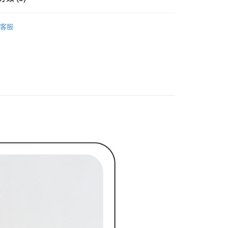
家取貨
成立數日內，您將收到繳費通知簡訊。
費通知簡訊後14天內，點擊此簡訊中的連結，可透過四大超商
ィール
外套 アウター
網路銀行／等多元方式進行付款，方視為交易完成。
客服
：結帳手續完成當下不需立刻繳費，但若您需要取消訂單，請聯
ィール
✨2026 春夏商品5折起
貨付款
的店家。未經商家同意取消之訂單仍視為有效，需透過AFTEE
繳納相關費用。
上衣
針織衫/毛衣
否成功請以「AFTEE先享後付 」之結帳頁面顯示為準，若有關於
春夏新品
功／繳費後需取消欲退款等相關疑問，請聯繫「AFTEE先享後
🖤ココディール
爾富取貨
援中心」
https://netprotections.freshdesk.com/support/home
ィール
🏷️ OUTLET SALE ｜特價
春Spring
項】
付款
恩沛科技股份有限公司提供之「AFTEE先享後付」服務完成之
依本服務之必要範圍內提供個人資料，並將交易相關給付款項請
讓予恩沛科技股份有限公司。
個人資料處理事宜，請瀏覽以下網址：
1取貨
ee.tw/terms/#terms3
年的使用者請事先徵得法定代理人或監護人之同意方可使用
E先享後付」，若未經同意申辦者引起之損失，本公司不負相關責
AFTEE先享後付」時，將依據個別帳號之用戶狀況，依本公司
核予不同之上限額度；若仍有額度不足之情形，本公司將視審查
用戶進行身份認證。
一人註冊多個帳號或使用他人資訊註冊。若發現惡意使用之情
科技股份有限公司將有權停止該用戶之使用額度並採取法律行