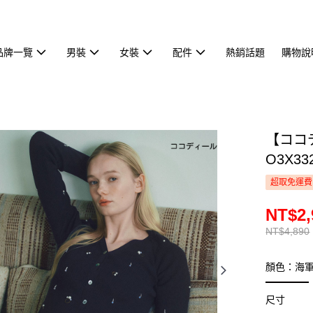
品牌一覽
男裝
女裝
配件
熱銷話題
購物說
【ココ
O3X33
超取免運費
NT$2,
NT$4,890
顏色：海
尺寸