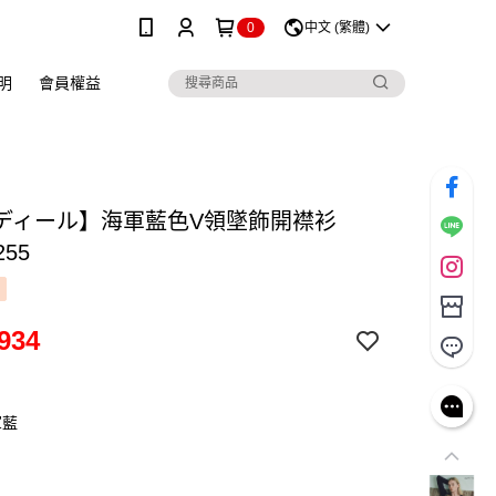
0
中文 (繁體)
明
會員權益
ディール】海軍藍色V領墜飾開襟衫
255
934
軍藍