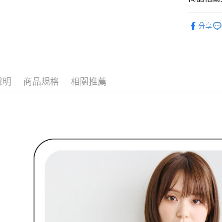
付款後全
２．訂單
３．收到繳
免運費
🌹 ココデ
／ATM／
分享
※ 請注意
🌹 ココデ
萊爾富取
絡購買商品
先享後付
免運費
▶女裝
※ 交易是
🌸2026 
是否繳費成
付款後萊
付客戶支
說明
商品規格
相關推薦
免運費
🌹 ココデ
【注意事
7-11取貨
１．透過由
交易，需
免運費
求債權轉
２．關於
付款後7-1
https://aft
免運費
３．未成
「AFTE
宅配
任。
４．使用「
免運費
即時審查
結果請求
離島宅配
５．嚴禁
免運費
形，恩沛
動。