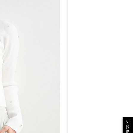
AI
找
尺