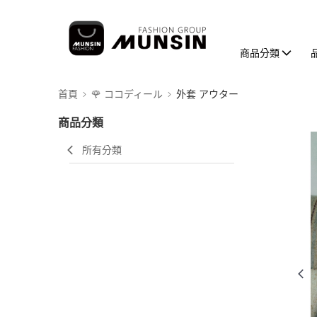
商品分類
首頁
🌹 ココディール
外套 アウター
商品分類
所有分類