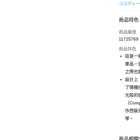
信用卡一
ココディ
超商取貨
商品特色
LINE Pay
商品編號
Apple Pay
11725769
商品特色
街口支付
這是一
悠遊付
單品。選
之際也
AFTEE先
設計上
相關說明
【關於「A
了隨機
ATM付款
AFTEE
光般的
便利好安
（Co
１．簡單
２．便利
作西裝
運送方式
３．安心
學。
全家取貨
【「AFT
免運費
１．於結帳
付」結帳
商品相關分