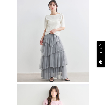
AI
找
尺
寸