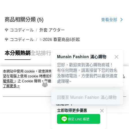
商品相關分類 (5)
查看全部
🌹 ココディール
外套 アウター
🌹 ココディール
✨2026 春夏商品5折起
本分類熱銷
全站排行
Munsin Fashion 滿心購物
您好，歡迎來到滿心購物商城！
有任何問題，請直接留下您的姓名
本網站中使用 cookie，欲查詢有關本網站使用 cookie 方式之詳情，及若您不希
及聯絡電話，方便我們以最快速度
熱門標籤
望在電腦上使用 cookie 時應如何變更電腦的 cookie 設定，請參閱本網站「
隱私
處理喔~
權條款
」之 Cookie 聲明。您繼續使用本網站即表示您同意本公司得按本網站使
用條款之 Cookie 聲明使用 cookie。
了解更多 >
回覆至 Munsin Fashion 滿心購物
我知道了
立即取得更多優惠
綁定 LINE 帳號