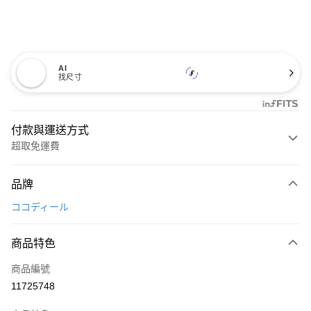
AI
找尺寸
付款與運送方式
超取免運費
付款方式
品牌
信用卡一次付款
ココディール
超商取貨付款
商品特色
LINE Pay
商品編號
Apple Pay
11725748
街口支付