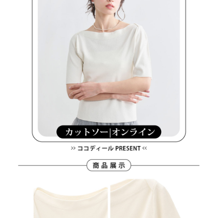
7-11取貨付款
【注意事項】
１．透過由恩沛科技股份有限公司提供之「AFTEE先享後付」服務完成之交
免運費
易，需依本服務之必要範圍內提供個人資料，並將交易相關給付款項請求債
權轉讓予恩沛科技股份有限公司。
付款後7-11取貨
２．關於個人資料處理事宜，請瀏覽以下網址：
免運費
https://aftee.tw/terms/#terms3
３．未成年的使用者請事先徵得法定代理人或監護人之同意方可使用
宅配
「AFTEE先享後付」，若未經同意申辦者引起之損失，本公司不負相關責
任。
免運費
４．使用「AFTEE先享後付」時，將依據個別帳號之用戶狀況，依本公司即
時審查核予不同之上限額度；若仍有額度不足之情形，本公司將視審查結果
離島宅配
請求用戶進行身份認證。
免運費
５．嚴禁一人註冊多個帳號或使用他人資訊註冊。若發現惡意使用之情形，
恩沛科技股份有限公司將有權停止該用戶之使用額度並採取法律行動。