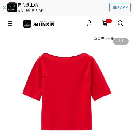
滿心線上購
開啟APP
立刻使用官方APP
0
1
/
1