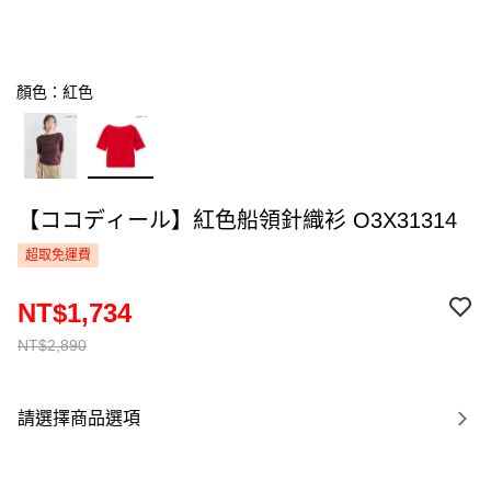
顏色：紅色
【ココディール】紅色船領針織衫 O3X31314
超取免運費
NT$1,734
NT$2,890
請選擇商品選項