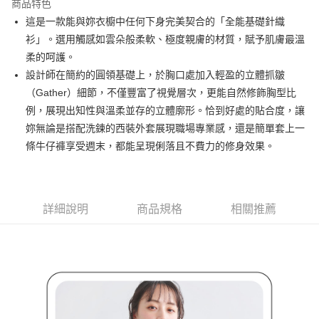
商品特色
悠遊付
這是一款能與妳衣櫥中任何下身完美契合的「全能基礎針織
AFTEE先享後付
衫」。選用觸感如雲朵般柔軟、極度親膚的材質，賦予肌膚最溫
相關說明
柔的呵護。
【關於「AFTEE先享後付」】
設計師在簡約的圓領基礎上，於胸口處加入輕盈的立體抓皺
ATM付款
AFTEE先享後付是「在收到商品之後才付款」的支付方式。 讓您購物簡單
（Gather）細節，不僅豐富了視覺層次，更能自然修飾胸型比
便利好安心！
１．簡單：不需註冊會員、不需綁卡、不需儲值。
例，展現出知性與溫柔並存的立體廓形。恰到好處的貼合度，讓
運送方式
２．便利：只要手機號碼，簡訊認證，即可結帳。
妳無論是搭配洗鍊的西裝外套展現職場專業感，還是簡單套上一
３．安心：先確認商品／服務後，再付款。
全家取貨付款
條牛仔褲享受週末，都能呈現俐落且不費力的修身效果。
免運費
【「AFTEE先享後付」結帳流程】
１．於結帳方式選擇「AFTEE先享後付」後，將跳轉至「AFTEE先享後付」
付款後全家取貨
結帳頁面，進行簡訊認證並確認金額後，即可完成結帳。
２．訂單成立數日內，您將收到繳費通知簡訊。
免運費
詳細說明
商品規格
相關推薦
３．收到繳費通知簡訊後14天內，點擊此簡訊中的連結，可透過四大超商／
ATM／網路銀行／等多元方式進行付款，方視為交易完成。
萊爾富取貨付款
※ 請注意：結帳手續完成當下不需立刻繳費，但若您需要取消訂單，請聯絡
免運費
購買商品的店家。未經商家同意取消之訂單仍視為有效，需透過AFTEE先享
後付繳納相關費用。
付款後萊爾富取貨
※ 交易是否成功請以「AFTEE先享後付 」之結帳頁面顯示為準，若有關於
是否繳費成功／繳費後需取消欲退款等相關疑問，請聯繫「AFTEE先享後付
免運費
客戶支援中心」
https://netprotections.freshdesk.com/support/home