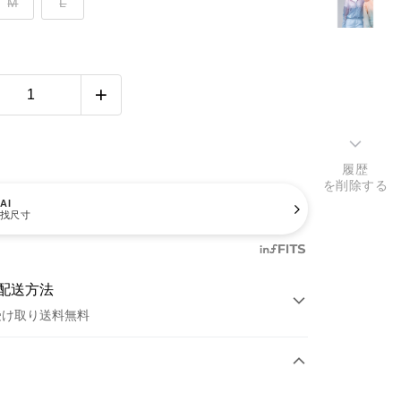
M
L
履歴
を削除する
AI
找尺寸
配送方法
受け取り送料無料
方法
カード1回払い