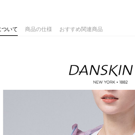
🤸 DANSK
送料無料
代金納付期
🌸2026 
プリをダウ
萊爾富取
以内まで
🤸 DANSK
送料無料
について
商品の仕様
おすすめ関連商品
お支払期限
付款後萊
もとに計算
期限を延
送料無料
（例：予
の有無に関
7-11取貨
二、支払
送料無料
1.初回 
き、限度
付款後7-1
2.決済金額
送料無料
3.現在、
宅配
三、利用規
プロテクシ
送料無料
します。
文者の氏
離島宅配
これに限ら
送料無料
されます。
AFTEE
明』をご