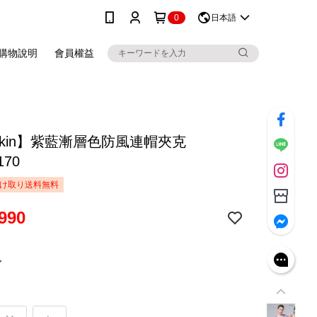
0
日本語
購物說明
會員權益
skin】紫藍漸層色防風連帽夾克
170
け取り送料無料
990
色