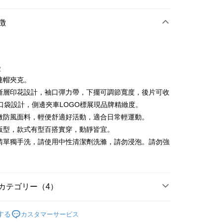
店頭代金引換
徴
徴
風連帽夾克。
t
殊漸層印花設計，袖口彈力帶，下擺可調節寬度，後片可收
口袋設計，側邊夾車LOGO標展現品牌精緻度。
代金後払い
薄微防風面料，輕便舒適好活動，適合日常輕運動。
TEE代金後払いについて
鬆版型，款式有型百搭實穿，動靜皆宜。
い方法でAFTEE代金後払いを選択すると、携帯電話認証ウィン
料請單獨手洗，請使用中性清潔劑洗滌，請勿浸泡。請勿強
示されます。
で認証してお支払い手続を進めてください。
。
るときのお支払いは不要です。商品はご指定の住所に配送されま
が完了すると、携帯に支払い通知のSMSが届きます。アプリ会
付款
カテゴリー（4）
、AFTEE アプリプッシュ通知が届きます。
け取り時のお支払いは不要です。商品を確かめてから、SMSま
IN
外套
の通知に従って、4大コンビニ、またはATM/オンラインバンキ
する
カスタマーサービス
家取貨
支払いください。