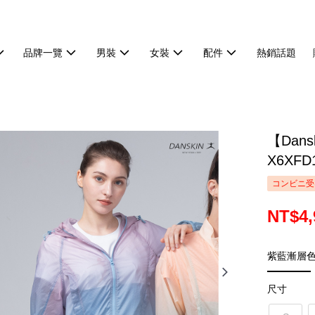
品牌一覽
男裝
女裝
配件
熱銷話題
【Dan
X6XFD
コンビニ受
NT$4,
紫藍漸層
尺寸