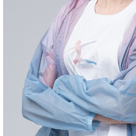
AFTEE
なります。
延滞納金
後見人の同
個人情報
を行使し
cs_tw@netp
を、必要な
AFTEE
意いただ