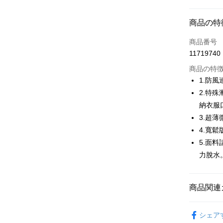
コンビニ
商品の特
LINE Pay
商品番号
Apple Pay
11719740
JKOPAY
商品の特
1.防
Easy Walle
2.特
納衣服
AFTEE
説明
3.超
一、 AF
4.寬
ATM払い
1.お支払
5.面
ドウが表
2.SMS
力脫水
3.注文す
配送方法
す。
4.ご注文
全家取貨
商品関連
員の場合は
送料無料
5.商品受
🤸 DANSK
たはアプリ
シェア
付款後全
ングでお