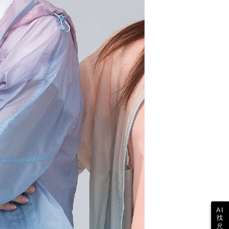
の初回ご利用の際に、審査を通過すれば、最高額がNT$10,000に
支払い期限を過ぎた場合、その金額に基づいて年利20%の遅
が加算されます。未成年の利用者は、事前に法定代理人または
意を得ればAFTEEをご利用いただけます。
の処理、利用について疑問がある、または関連する法律の権利
たい場合は、ネットプロテクションズ
rotections.co.jp
にご連絡ください。上記に示した個人情報
購入注文書とあわせてAFTEEにご提供いただく、または
にあなたの個人情報の収集、処理、利用を許可することににご同
けない場合は、当サービスを選択しないでください。
AI
找
尺