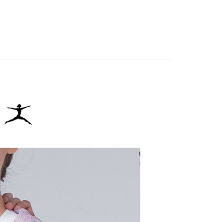
IN
🔸外搭推薦｜防風透氣 律動隨行
限は最短で 14 日以内ですので、ご注意ください。AFTEE ア
春夏新品
🏃‍♀️ DANSKIN
ンロードして AFTEE 会員になるとお支払い期限を最長 45 日
貨付款
延長できます。
IN
🌞26春夏單品
は、ショップが請求した期日と、AFTEEで延長できる日数を
爾富取貨
されます。AFTEEで注文すると、商品を受け取るまで支払い
長できますが、商品を期限内に受け取れない場合があります
約商品や商品到着日が比較的遅い商品）。そのため、商品到着
わらず、AFTEEで指定された期限内にお支払いください。
付款
い限度額
AFTEEを ご利用の際に、認証結果及び当社の審査の結果に基づ
額が設定されます。
1取貨
は最低NT$20です。
台湾の会員のみご利用いただけます。
約「AFTEE代金後払い」（以下当サービスという）はネット
ョンズ（以下 AFTEE という）が提供し、AFTEEが代金を徴収
当サービスご利用の際に提供しなければならない個人情報（注
名、電話番号、受取人の氏名、電話番号、受取人住所を含むが
ない）は、AFTEEに渡され当サービスで必要な範囲内で利用
AFTEEの個人情報の収集、処理、利用について、詳細は
公式ホームページの『個人情報の収集、処理及び利用に関する声
参照ください（
https://aftee.tw/privacypolicy/
）。