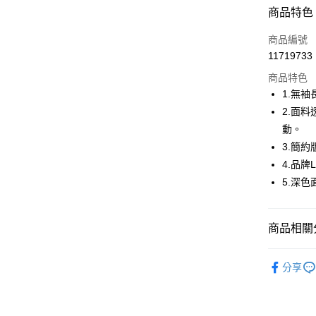
超商取貨
商品特色
LINE Pay
商品編號
Apple Pay
11719733
商品特色
街口支付
1.無袖
悠遊付
2.面
動。
AFTEE先
3.簡
相關說明
【關於「A
4.品
ATM付款
AFTEE
5.深
便利好安
１．簡單
２．便利
運送方式
３．安心
商品相關分
全家取貨
【「AFT
🤸 DANSK
免運費
１．於結帳
分享
付」結帳
🤸 DANSK
付款後全
２．訂單
🌸2026 
３．收到繳
免運費
／ATM／