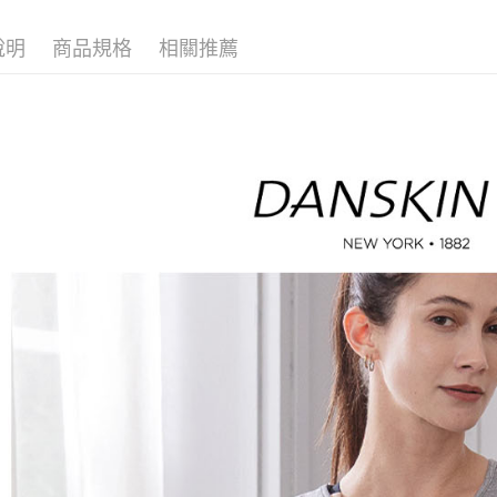
🤸 DANSK
※ 請注意
萊爾富取
絡購買商品
說明
商品規格
相關推薦
先享後付
免運費
※ 交易是
是否繳費成
付款後萊
付客戶支
免運費
【注意事
7-11取貨
１．透過由
交易，需
免運費
求債權轉
２．關於
付款後7-1
https://aft
免運費
３．未成
「AFTE
宅配
任。
４．使用「
免運費
即時審查
結果請求
離島宅配
５．嚴禁
免運費
形，恩沛
動。