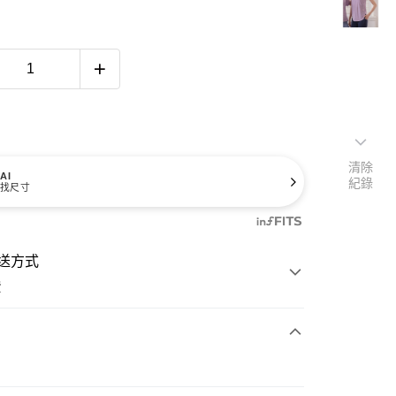
清除
AI
紀錄
找尺寸
送方式
費
次付款