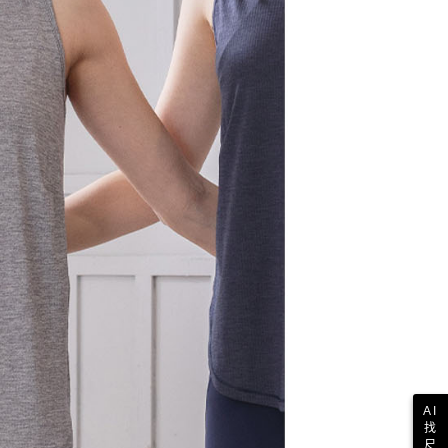
AI
找
尺