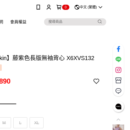
0
中文 (繁體)
明
會員權益
skin】藤紫色長版無袖背心 X6XVS132
890
M
L
XL