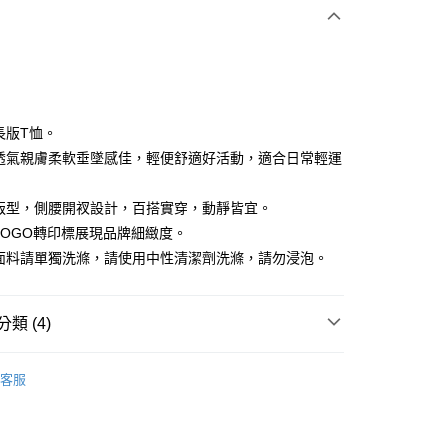
付款
長版T恤。
料透氣親膚柔軟垂墜感佳，輕便舒適好活動，適合日常輕運
享後付
約版型，側腰開衩設計，百搭實穿，動靜皆宜。
FTEE先享後付」】
牌LOGO轉印標展現品牌細緻度。
先享後付是「在收到商品之後才付款」的支付方式。 讓您購物簡單
色面料請單獨洗滌，請使用中性清潔劑洗滌，請勿浸泡。
心！
：不需註冊會員、不需綁卡、不需儲值。
：只要手機號碼，簡訊認證，即可結帳。
：先確認商品／服務後，再付款。
類 (4)
付款
EE先享後付」結帳流程】
IN
上衣｜背心
方式選擇「AFTEE先享後付」後，將跳轉至「AFTEE先享後
客服
頁面，進行簡訊認證並確認金額後，即可完成結帳。
IN
🔸上衣精選｜休閒百搭 隨穿有型
家取貨
成立數日內，您將收到繳費通知簡訊。
春夏新品
費通知簡訊後14天內，點擊此簡訊中的連結，可透過四大超商
🏃‍♀️ DANSKIN
網路銀行／等多元方式進行付款，方視為交易完成。