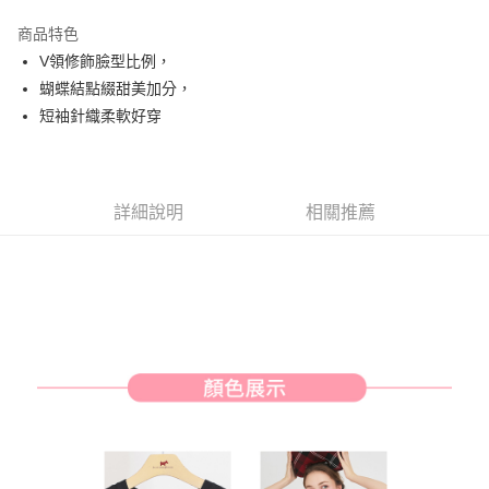
街口支付
商品特色
悠遊付
V領修飾臉型比例，
AFTEE先享後付
蝴蝶結點綴甜美加分，
相關說明
短袖針織柔軟好穿
【關於「AFTEE先享後付」】
ATM付款
AFTEE先享後付是「在收到商品之後才付款」的支付方式。 讓您購物簡單
便利好安心！
１．簡單：不需註冊會員、不需綁卡、不需儲值。
運送方式
詳細說明
相關推薦
２．便利：只要手機號碼，簡訊認證，即可結帳。
３．安心：先確認商品／服務後，再付款。
全家取貨付款
免運費
【「AFTEE先享後付」結帳流程】
１．於結帳方式選擇「AFTEE先享後付」後，將跳轉至「AFTEE先享後付」
付款後全家取貨
結帳頁面，進行簡訊認證並確認金額後，即可完成結帳。
２．訂單成立數日內，您將收到繳費通知簡訊。
免運費
３．收到繳費通知簡訊後14天內，點擊此簡訊中的連結，可透過四大超商／
ATM／網路銀行／等多元方式進行付款，方視為交易完成。
萊爾富取貨付款
※ 請注意：結帳手續完成當下不需立刻繳費，但若您需要取消訂單，請聯絡
免運費
購買商品的店家。未經商家同意取消之訂單仍視為有效，需透過AFTEE先享
後付繳納相關費用。
付款後萊爾富取貨
※ 交易是否成功請以「AFTEE先享後付 」之結帳頁面顯示為準，若有關於
是否繳費成功／繳費後需取消欲退款等相關疑問，請聯繫「AFTEE先享後付
免運費