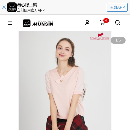
滿心線上購
開啟APP
立刻使用官方APP
0
1
/
6