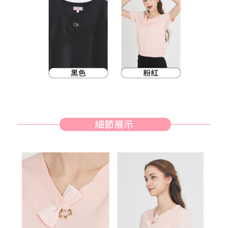
客戶支援中心」
https://netprotections.freshdesk.com/support/home
7-11取貨付款
【注意事項】
１．透過由恩沛科技股份有限公司提供之「AFTEE先享後付」服務完成之交
免運費
易，需依本服務之必要範圍內提供個人資料，並將交易相關給付款項請求債
權轉讓予恩沛科技股份有限公司。
付款後7-11取貨
２．關於個人資料處理事宜，請瀏覽以下網址：
免運費
https://aftee.tw/terms/#terms3
３．未成年的使用者請事先徵得法定代理人或監護人之同意方可使用
宅配
「AFTEE先享後付」，若未經同意申辦者引起之損失，本公司不負相關責
任。
免運費
４．使用「AFTEE先享後付」時，將依據個別帳號之用戶狀況，依本公司即
時審查核予不同之上限額度；若仍有額度不足之情形，本公司將視審查結果
離島宅配
請求用戶進行身份認證。
免運費
５．嚴禁一人註冊多個帳號或使用他人資訊註冊。若發現惡意使用之情形，
恩沛科技股份有限公司將有權停止該用戶之使用額度並採取法律行動。