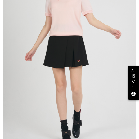
AI
找
尺
寸