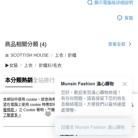
顯示電腦版詳細說明
客服
商品相關分類 (4)
查看全部
🎀 SCOTTISH HOUSE
上衣｜針織
▶女裝
上衣
針織衫/毛衣
本分類熱銷
全站排行
Munsin Fashion 滿心購物
您好，歡迎來到滿心購物商城！
有任何問題，請直接留下您的姓名
本網站中使用 cookie，欲查詢有關本網站使用 cookie 方式之詳情，及若您不希
及聯絡電話，方便我們以最快速度
熱門標籤
望在電腦上使用 cookie 時應如何變更電腦的 cookie 設定，請參閱本網站「
隱私
處理喔~
權條款
」之 Cookie 聲明。您繼續使用本網站即表示您同意本公司得按本網站使
用條款之 Cookie 聲明使用 cookie。
了解更多 >
回覆至 Munsin Fashion 滿心購物
我知道了