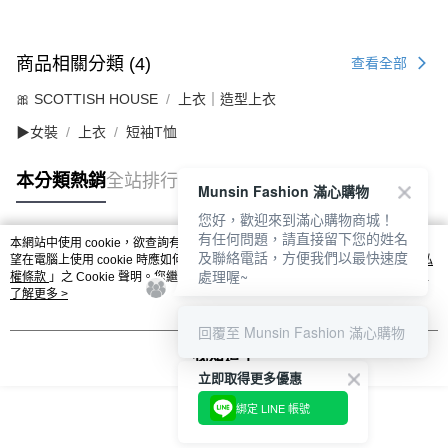
商品相關分類 (4)
查看全部
🎀 SCOTTISH HOUSE
上衣｜造型上衣
▶女裝
上衣
短袖T恤
本分類熱銷
全站排行
Munsin Fashion 滿心購物
您好，歡迎來到滿心購物商城！
有任何問題，請直接留下您的姓名
本網站中使用 cookie，欲查詢有關本網站使用 cookie 方式之詳情，及若您不希
及聯絡電話，方便我們以最快速度
熱門標籤
望在電腦上使用 cookie 時應如何變更電腦的 cookie 設定，請參閱本網站「
隱私
處理喔~
權條款
」之 Cookie 聲明。您繼續使用本網站即表示您同意本公司得按本網站使
用條款之 Cookie 聲明使用 cookie。
了解更多 >
回覆至 Munsin Fashion 滿心購物
我知道了
立即取得更多優惠
綁定 LINE 帳號