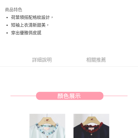
街口支付
商品特色
悠遊付
荷葉領搭配格紋設計，
AFTEE先享後付
短袖上衣清新甜美，
相關說明
穿出優雅俏皮感
【關於「AFTEE先享後付」】
ATM付款
AFTEE先享後付是「在收到商品之後才付款」的支付方式。 讓您購物簡單
便利好安心！
１．簡單：不需註冊會員、不需綁卡、不需儲值。
運送方式
詳細說明
相關推薦
２．便利：只要手機號碼，簡訊認證，即可結帳。
３．安心：先確認商品／服務後，再付款。
全家取貨付款
免運費
【「AFTEE先享後付」結帳流程】
１．於結帳方式選擇「AFTEE先享後付」後，將跳轉至「AFTEE先享後付」
付款後全家取貨
結帳頁面，進行簡訊認證並確認金額後，即可完成結帳。
２．訂單成立數日內，您將收到繳費通知簡訊。
免運費
３．收到繳費通知簡訊後14天內，點擊此簡訊中的連結，可透過四大超商／
ATM／網路銀行／等多元方式進行付款，方視為交易完成。
萊爾富取貨付款
※ 請注意：結帳手續完成當下不需立刻繳費，但若您需要取消訂單，請聯絡
免運費
購買商品的店家。未經商家同意取消之訂單仍視為有效，需透過AFTEE先享
後付繳納相關費用。
付款後萊爾富取貨
※ 交易是否成功請以「AFTEE先享後付 」之結帳頁面顯示為準，若有關於
是否繳費成功／繳費後需取消欲退款等相關疑問，請聯繫「AFTEE先享後付
免運費