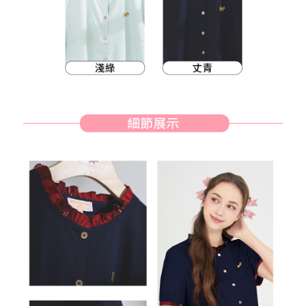
客戶支援中心」
https://netprotections.freshdesk.com/support/home
7-11取貨付款
【注意事項】
１．透過由恩沛科技股份有限公司提供之「AFTEE先享後付」服務完成之交
免運費
易，需依本服務之必要範圍內提供個人資料，並將交易相關給付款項請求債
權轉讓予恩沛科技股份有限公司。
付款後7-11取貨
２．關於個人資料處理事宜，請瀏覽以下網址：
免運費
https://aftee.tw/terms/#terms3
３．未成年的使用者請事先徵得法定代理人或監護人之同意方可使用
宅配
「AFTEE先享後付」，若未經同意申辦者引起之損失，本公司不負相關責
任。
免運費
４．使用「AFTEE先享後付」時，將依據個別帳號之用戶狀況，依本公司即
時審查核予不同之上限額度；若仍有額度不足之情形，本公司將視審查結果
離島宅配
請求用戶進行身份認證。
免運費
５．嚴禁一人註冊多個帳號或使用他人資訊註冊。若發現惡意使用之情形，
恩沛科技股份有限公司將有權停止該用戶之使用額度並採取法律行動。