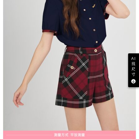
AI
找
尺
寸