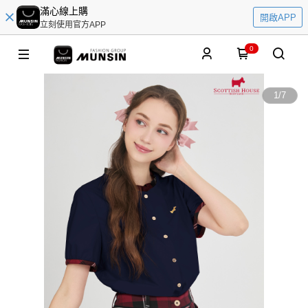
滿心線上購
開啟APP
立刻使用官方APP
0
1
/
7