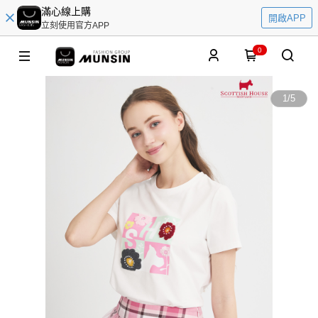
滿心線上購
開啟APP
立刻使用官方APP
0
1
/
5