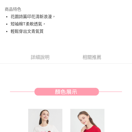
街口支付
商品特色
悠遊付
花園詩篇印花清新浪漫，
AFTEE先享後付
短袖棉T柔軟透氣，
相關說明
輕鬆穿出文青氣質
【關於「AFTEE先享後付」】
ATM付款
AFTEE先享後付是「在收到商品之後才付款」的支付方式。 讓您購物簡單
便利好安心！
１．簡單：不需註冊會員、不需綁卡、不需儲值。
運送方式
詳細說明
相關推薦
２．便利：只要手機號碼，簡訊認證，即可結帳。
３．安心：先確認商品／服務後，再付款。
全家取貨付款
免運費
【「AFTEE先享後付」結帳流程】
１．於結帳方式選擇「AFTEE先享後付」後，將跳轉至「AFTEE先享後付」
付款後全家取貨
結帳頁面，進行簡訊認證並確認金額後，即可完成結帳。
２．訂單成立數日內，您將收到繳費通知簡訊。
免運費
３．收到繳費通知簡訊後14天內，點擊此簡訊中的連結，可透過四大超商／
ATM／網路銀行／等多元方式進行付款，方視為交易完成。
萊爾富取貨付款
※ 請注意：結帳手續完成當下不需立刻繳費，但若您需要取消訂單，請聯絡
免運費
購買商品的店家。未經商家同意取消之訂單仍視為有效，需透過AFTEE先享
後付繳納相關費用。
付款後萊爾富取貨
※ 交易是否成功請以「AFTEE先享後付 」之結帳頁面顯示為準，若有關於
是否繳費成功／繳費後需取消欲退款等相關疑問，請聯繫「AFTEE先享後付
免運費