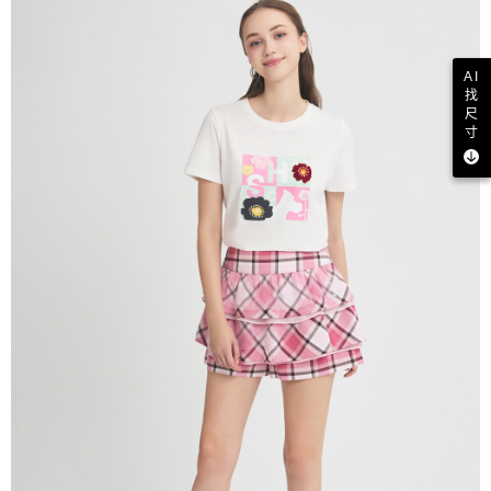
AI
找
尺
寸