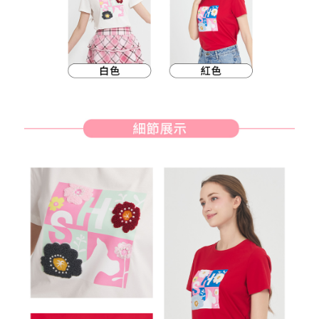
客戶支援中心」
https://netprotections.freshdesk.com/support/home
7-11取貨付款
【注意事項】
１．透過由恩沛科技股份有限公司提供之「AFTEE先享後付」服務完成之交
免運費
易，需依本服務之必要範圍內提供個人資料，並將交易相關給付款項請求債
權轉讓予恩沛科技股份有限公司。
付款後7-11取貨
２．關於個人資料處理事宜，請瀏覽以下網址：
免運費
https://aftee.tw/terms/#terms3
３．未成年的使用者請事先徵得法定代理人或監護人之同意方可使用
宅配
「AFTEE先享後付」，若未經同意申辦者引起之損失，本公司不負相關責
任。
免運費
４．使用「AFTEE先享後付」時，將依據個別帳號之用戶狀況，依本公司即
時審查核予不同之上限額度；若仍有額度不足之情形，本公司將視審查結果
離島宅配
請求用戶進行身份認證。
免運費
５．嚴禁一人註冊多個帳號或使用他人資訊註冊。若發現惡意使用之情形，
恩沛科技股份有限公司將有權停止該用戶之使用額度並採取法律行動。