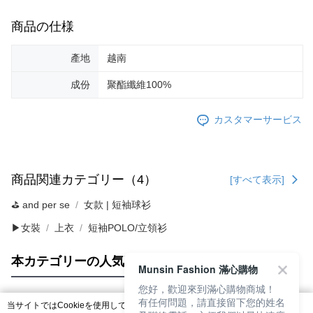
商品の仕様
產地
越南
成份
聚酯纖維100%
カスタマーサービス
商品関連カテゴリー（4）
[すべて表示]
⛳️ and per se
女款 | 短袖球衫
▶女裝
上衣
短袖POLO/立領衫
本カテゴリーの人気商品
サイト全体のランキング
Munsin Fashion 滿心購物
您好，歡迎來到滿心購物商城！
有任何問題，請直接留下您的姓名
当サイトではCookieを使用しています。当サイトのCookie使用に関する詳細