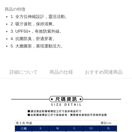
JKOPAY
商品の特徴
Easy Wallet
1. 全方位伸縮設計，靈活活動。
OP Pay Later
2. 吸汗速乾，保持清爽。
説明
3. UPF50+，有效防紫外線。
【OP Pay Later 使用説明】
4. 抗菌防臭，舒適穿著。
AFTEE代金後払い
1. 本サービスは台湾大哥大によって提供され、台湾大哥大のユーザーは追
5. 大膽圖形，展現運動活力。
加の申請なしで即時に利用可能です。
説明
2. 支払い方法で「OP Pay Later」を選択すると、注文が成立した後に自動
一、 AFTEE代金後払いについて
的に OP Pay Later の取引プロセスに移行し、携帯番号を確認後、分割払
ATM払い
1.お支払い方法でAFTEE代金後払いを選択すると、携帯電話認証ウィンド
いの回数や支払い期限を選択し、支払いを確認すると取引が完了します。
ウが表示されます。
3. 実際の承認額、分割回数および費用については、後続の取引確認ページ
2.SMSで認証してお支払い手続を進めてください。
詳細について
商品の仕様
おすすめ関連商品
配送方法
を基準とします。
3.注文するときのお支払いは不要です。商品はご指定の住所に配送されま
4. 注文成立後30分以内に確認取引を行わない場合や審査が通過しない場
す。
全家取貨付款
合、注文は自動的にキャンセルされます。「転専審査」に未通過の状況が
4.ご注文が完了すると、携帯に支払い通知のSMSが届きます。アプリ会員
発生した場合は、システムの評価基準に達していないことを意味し、評価
送料無料
の場合は、AFTEE アプリプッシュ通知が届きます。
内容についての説明はいたしかねます。
5.商品受け取り時のお支払いは不要です。商品を確かめてから、SMSまた
付款後全家取貨
はアプリの通知に従って、4大コンビニ、またはATM/オンラインバンキン
グでお支払いください。
送料無料
【支払い方法の説明】
1. 分割払いの金額は電信請求書に統合されず、「OP Pay Later」は毎月の
代金納付期限は最短で 14 日以内ですので、ご注意ください。AFTEE アプ
萊爾富取貨付款
締め日後に支払いリマインダーのSMSを送信します。
リをダウンロードして AFTEE 会員になるとお支払い期限を最長 45 日以内
2. SMSのリンクを通じて請求書を開いた後、「コンビニバーコード／台湾
送料無料
まで延長できます。
大直営店舗／銀行振込／街口支払い／iPASS MONEY」などのチャネルで