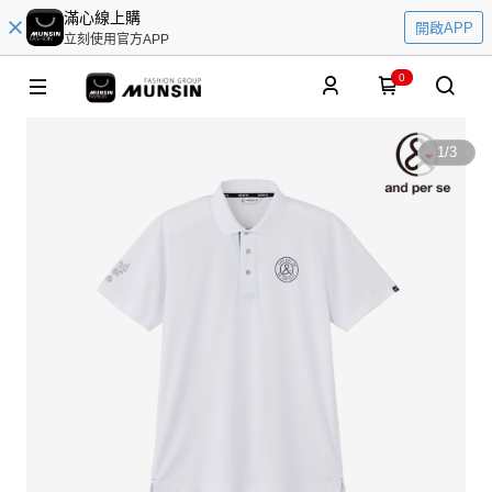
滿心線上購
開啟APP
立刻使用官方APP
0
1
/
3