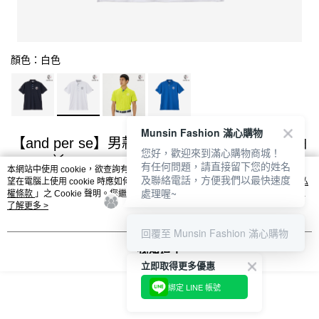
顏色：白色
Munsin Fashion 滿心購物
【and per se】男款白色彈性舒適吸汗速乾短袖
您好，歡迎來到滿心購物商城！
POLO衫 DGX29706
有任何問題，請直接留下您的姓名
本網站中使用 cookie，欲查詢有關本網站使用 cookie 方式之詳情，及若您不希
及聯絡電話，方便我們以最快速度
望在電腦上使用 cookie 時應如何變更電腦的 cookie 設定，請參閱本網站「
隱私
超取免運費
處理喔~
權條款
」之 Cookie 聲明。您繼續使用本網站即表示您同意本公司得按本網站使
用條款之 Cookie 聲明使用 cookie。
了解更多 >
NT$2,632
回覆至 Munsin Fashion 滿心購物
NT$3,290
我知道了
立即取得更多優惠
綁定 LINE 帳號
請選擇商品選項