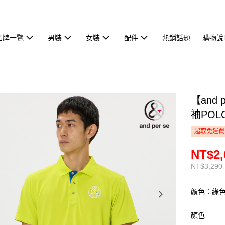
品牌一覽
男裝
女裝
配件
熱銷話題
購物說
【and
袖POLO
超取免運費
NT$2,
NT$3,290
顏色：綠
顏色