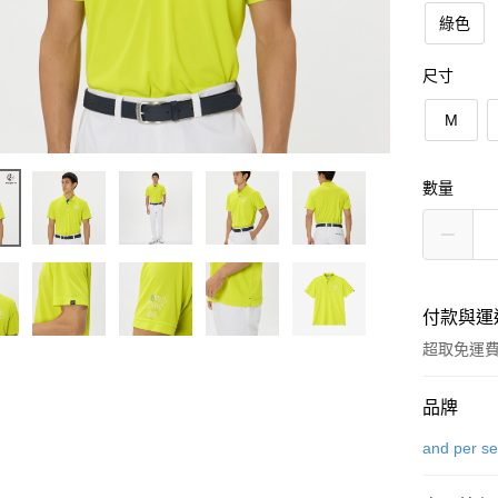
綠色
尺寸
M
數量
付款與運
超取免運
付款方式
品牌
信用卡一
and per s
超商取貨