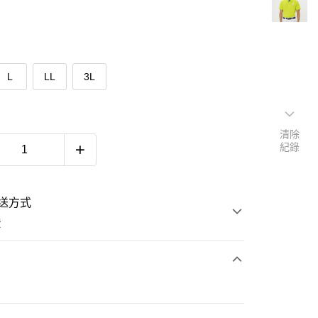
L
LL
3L
清除
紀錄
送方式
費
次付款
e
付款