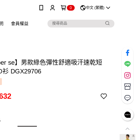
0
中文 (繁體)
明
會員權益
 per se】男款綠色彈性舒適吸汗速乾短
衫 DGX29706
632
色