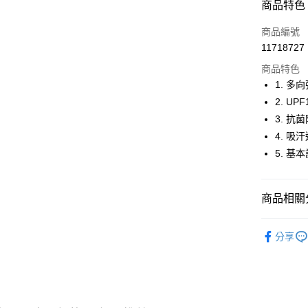
商品特色
LINE Pay
商品編號
Apple Pay
11718727
商品特色
街口支付
1. 多
悠遊付
2. UP
3. 抗
大哥付你
4. 吸
相關說明
【大哥付
5. 基
AFTEE先
1.本服務
2.付款方
相關說明
流程，驗
【關於「A
商品相關分
ATM付款
完成交易
AFTEE
3.實際核
便利好安
⛳️ and per
4.訂單成
１．簡單
分享
消。如遇
２．便利
運送方式
▶男裝
無法說明
３．安心
【繳款方
⛳️ and per
全家取貨
1.分期款
【「AFT
醒簡訊。
免運費
１．於結帳
🌸2026 
2.透過簡
付」結帳