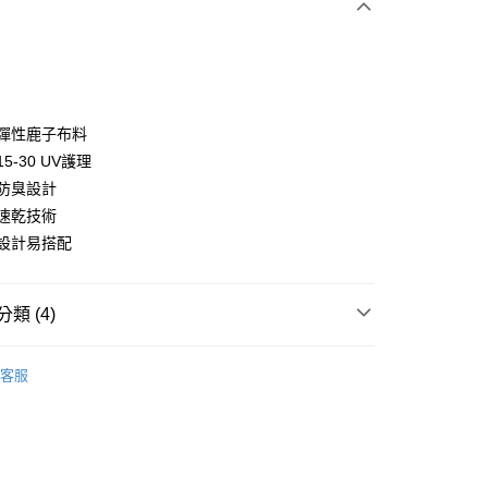
向彈性鹿子布料
F15-30 UV護理
菌防臭設計
分期
汗速乾技術
你分期使用說明】
本設計易搭配
享後付
由台灣大哥大提供，台灣大哥大用戶可立即使用無須另外申請。
式選擇「大哥付你分期」，訂單成立後會自動跳轉到大哥付的交易
證手機門號後，選擇欲分期的期數、繳款截止日，確認付款後即
FTEE先享後付」】
類 (4)
。
先享後付是「在收到商品之後才付款」的支付方式。 讓您購物簡單
准額度、可分期數及費用金額請依後續交易確認頁面所載為準。
心！
 se
男款 | 短袖球衫
立30分鐘內，如未前往確認交易或遇審核未通過，訂單將自動取
：不需註冊會員、不需綁卡、不需儲值。
客服
「轉專審核」未通過狀況，表示未達大哥付你分期系統評分，恕
：只要手機號碼，簡訊認證，即可結帳。
上衣
短袖POLO / 立領衫
評估內容。
：先確認商品／服務後，再付款。
式說明】
 se
💖 2026 春夏新品
付款
項不併入電信帳單，「大哥付你分期」於每月結算日後寄送繳費提
EE先享後付」結帳流程】
方式選擇「AFTEE先享後付」後，將跳轉至「AFTEE先享後
春夏新品
⛳️ and per se
訊連結打開帳單後，可選擇「超商條碼／台灣大直營門市／銀行轉
頁面，進行簡訊認證並確認金額後，即可完成結帳。