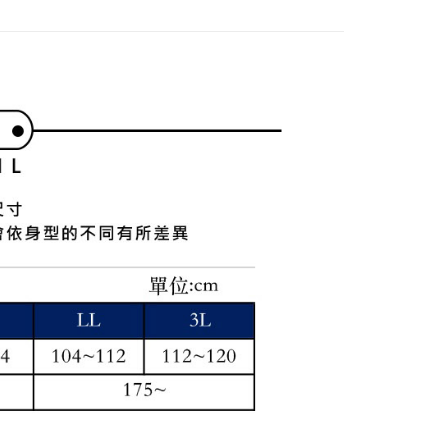
付／iPASS MONEY」等通路繳費。
家取貨
成立數日內，您將收到繳費通知簡訊。
費通知簡訊後14天內，點擊此簡訊中的連結，可透過四大超商
項】
網路銀行／等多元方式進行付款，方視為交易完成。
係由「台灣大哥大股份有限公司」（以下簡稱本公司）所提供，讓
：結帳手續完成當下不需立刻繳費，但若您需要取消訂單，請聯
貨付款
易時，得透過本服務購買商品或服務，並由商店將買賣／分期付
的店家。未經商家同意取消之訂單仍視為有效，需透過AFTEE
金債權讓與本公司後，依約使用本公司帳單繳交帳款。
繳納相關費用。
意付款使用「大哥付你分期」之契約關係目的，商店將以您的個人
否成功請以「AFTEE先享後付 」之結帳頁面顯示為準，若有關於
含姓名、電話或地址）提供予台灣大哥大進項蒐集、處理及利
功／繳費後需取消欲退款等相關疑問，請聯繫「AFTEE先享後
爾富取貨
公司與您本人進行分期帳單所需資料之確認、核對及更正。
援中心」
https://netprotections.freshdesk.com/support/home
戶服務條款，請詳閱以下連結：
https://oppay.tw/userRule
項】
付款
恩沛科技股份有限公司提供之「AFTEE先享後付」服務完成之
依本服務之必要範圍內提供個人資料，並將交易相關給付款項請
讓予恩沛科技股份有限公司。
個人資料處理事宜，請瀏覽以下網址：
1取貨
ee.tw/terms/#terms3
年的使用者請事先徵得法定代理人或監護人之同意方可使用
E先享後付」，若未經同意申辦者引起之損失，本公司不負相關責
AFTEE先享後付」時，將依據個別帳號之用戶狀況，依本公司
核予不同之上限額度；若仍有額度不足之情形，本公司將視審查
用戶進行身份認證。
一人註冊多個帳號或使用他人資訊註冊。若發現惡意使用之情
科技股份有限公司將有權停止該用戶之使用額度並採取法律行