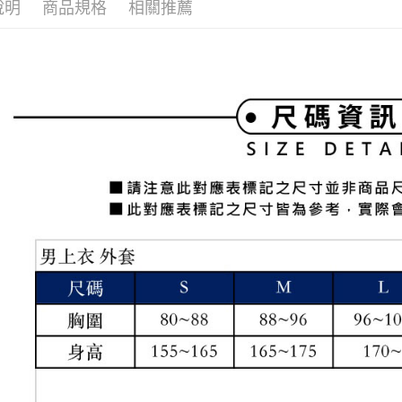
帳／街口支
說明
商品規格
相關推薦
付款後全
２．訂單
３．收到繳
免運費
【注意事
／ATM／
1.本服務
※ 請注意
萊爾富取
用戶於交
絡購買商品
款買賣價
先享後付
免運費
2.基於同
※ 交易是
資料（包
是否繳費成
付款後萊
用，由本
付客戶支
免運費
3.完整用
【注意事
7-11取貨
１．透過由
交易，需
免運費
求債權轉
２．關於
付款後7-1
https://aft
免運費
３．未成
「AFTE
宅配
任。
４．使用「
免運費
即時審查
結果請求
離島宅配
５．嚴禁
免運費
形，恩沛
動。