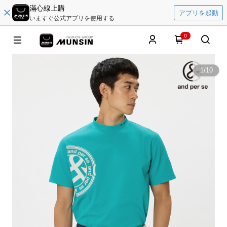
滿心線上購
アプリを起動
いますぐ公式アプリを使用する
0
1
/
10