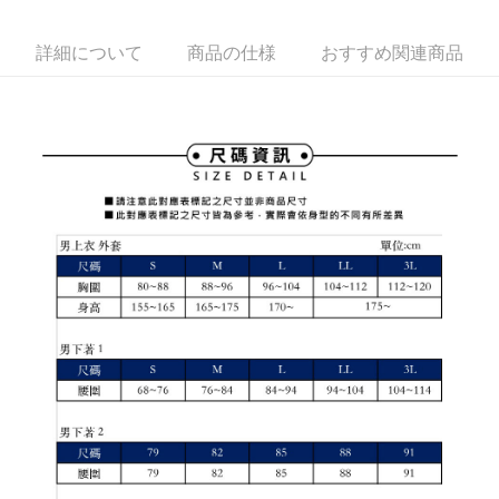
ATM払い
1.お支払い方法でAFTEE代金後払いを選択すると、携帯電話認証ウィンド
いの回数や支払い期限を選択し、支払いを確認すると取引が完了します。
ウが表示されます。
3. 実際の承認額、分割回数および費用については、後続の取引確認ページ
2.SMSで認証してお支払い手続を進めてください。
詳細について
商品の仕様
おすすめ関連商品
配送方法
を基準とします。
3.注文するときのお支払いは不要です。商品はご指定の住所に配送されま
4. 注文成立後30分以内に確認取引を行わない場合や審査が通過しない場
す。
全家取貨付款
合、注文は自動的にキャンセルされます。「転専審査」に未通過の状況が
4.ご注文が完了すると、携帯に支払い通知のSMSが届きます。アプリ会員
発生した場合は、システムの評価基準に達していないことを意味し、評価
送料無料
の場合は、AFTEE アプリプッシュ通知が届きます。
内容についての説明はいたしかねます。
5.商品受け取り時のお支払いは不要です。商品を確かめてから、SMSまた
付款後全家取貨
はアプリの通知に従って、4大コンビニ、またはATM/オンラインバンキン
グでお支払いください。
送料無料
【支払い方法の説明】
1. 分割払いの金額は電信請求書に統合されず、「OP Pay Later」は毎月の
代金納付期限は最短で 14 日以内ですので、ご注意ください。AFTEE アプ
萊爾富取貨付款
締め日後に支払いリマインダーのSMSを送信します。
リをダウンロードして AFTEE 会員になるとお支払い期限を最長 45 日以内
2. SMSのリンクを通じて請求書を開いた後、「コンビニバーコード／台湾
送料無料
まで延長できます。
大直営店舗／銀行振込／街口支払い／iPASS MONEY」などのチャネルで
支払いを選択できます。
付款後萊爾富取貨
お支払期限は、ショップが請求した期日と、AFTEEで延長できる日数をも
とに計算されます。AFTEEで注文すると、商品を受け取るまで支払い期限
送料無料
【注意事項】
を延長できますが、商品を期限内に受け取れない場合があります（例：予
1. 本サービスは「台湾大哥大株式会社」（以下「当社」といいます）によ
約商品や商品到着日が比較的遅い商品）。そのため、商品到着の有無に関
7-11取貨付款
って提供され、ユーザーが取引時に本サービスを通じて商品やサービスを
わらず、AFTEEで指定された期限内にお支払いください。
購入できるようにし、店舗が売買／分割払い売買の債権を当社に譲渡した
送料無料
後、契約に基づいて当社の請求書で帳款を支払うことになります。
二、支払い限度額
2. 「OP Pay Later」を利用する契約関係の目的から、店舗はあなたの個人
付款後7-11取貨
1.初回 AFTEEを ご利用の際に、認証結果及び当社の審査の結果に基づ
情報（名前、電話または住所を含む）を台湾大哥大に提供し、収集、処理
き、限度額が設定されます。
送料無料
および利用するために、当社があなた本人と分割請求書に必要な情報の確
2.決済金額は最低NT$20です。
認、照合および修正を行います。