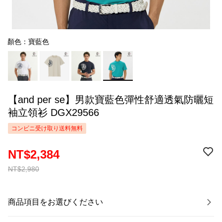
顏色：寶藍色
【and per se】男款寶藍色彈性舒適透氣防曬短
袖立領衫 DGX29566
コンビニ受け取り送料無料
NT$2,384
NT$2,980
商品項目をお選びください