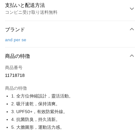
支払いと配送方法
コンビニ受け取り送料無料
お支払い方法
ブランド
クレジットカード1回払い
and per se
コンビニ店頭代金引換
LINE Pay
商品の特徴
Apple Pay
商品番号
11718718
JKOPAY
商品の特徴
Easy Wallet
1. 全方位伸縮設計，靈活活動。
OP Pay Later
2. 吸汗速乾，保持清爽。
説明
3. UPF50+，有效防紫外線。
【OP Pay Later 使用説明】
4. 抗菌防臭，持久清新。
AFTEE代金後払い
1. 本サービスは台湾大哥大によって提供され、台湾大哥大のユーザーは追
5. 大膽圖形，運動活力感。
加の申請なしで即時に利用可能です。
説明
2. 支払い方法で「OP Pay Later」を選択すると、注文が成立した後に自動
一、 AFTEE代金後払いについて
的に OP Pay Later の取引プロセスに移行し、携帯番号を確認後、分割払