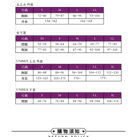
3.現在、台湾の会員のみご利用いただけます。
宅配
3. 完全なユーザーサービス規約については、以下のリンクを参照してくだ
さい：
https://oppay.tw/userRule
三、利用規約「AFTEE代金後払い」（以下当サービスという）はネットプ
送料無料
ロテクションズ（以下 AFTEE という）が提供し、AFTEEが代金を徴収し
ます。当サービスご利用の際に提供しなければならない個人情報（注文者
離島宅配
の氏名、電話番号、受取人の氏名、電話番号、受取人住所を含むがこれに
送料無料
限らない）は、AFTEEに渡され当サービスで必要な範囲内で利用されま
す。AFTEEの個人情報の収集、処理、利用について、詳細はAFTEE公式ホ
ームページの『個人情報の収集、処理及び利用に関する声明』をご参照く
ださい（
https://aftee.tw/privacypolicy/
）。
AFTEEの初回ご利用の際に、審査を通過すれば、最高額がNT$10,000にな
ります。支払い期限を過ぎた場合、その金額に基づいて年利20%の遅延滞
納金が加算されます。未成年の利用者は、事前に法定代理人または後見人
の同意を得ればAFTEEをご利用いただけます。
個人情報の処理、利用について疑問がある、または関連する法律の権利を
行使したい場合は、ネットプロテクションズ
cs_tw@netprotections.co.jp
にご連絡ください。上記に示した個人情報を、必要な購入注文書とあわせ
てAFTEEにご提供いただく、またはAFTEEにあなたの個人情報の収集、処
理、利用を許可することににご同意いただけない場合は、当サービスを選
択しないでください。