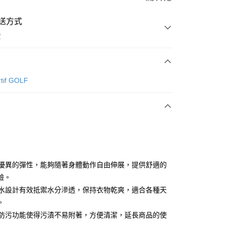
送方式
費
次付款
rtif GOLF
付款
具備優異的彈性，能夠隨著身體動作自由伸展，提供舒適的
驗。
防撥水設計有效抵禦水分滲透，保持衣物乾爽，適合各種天
分期
。
你分期使用說明】
防油防污功能使得污漬不易附著，方便清潔，延長商品的使
享後付
由台灣大哥大提供，台灣大哥大用戶可立即使用無須另外申請。