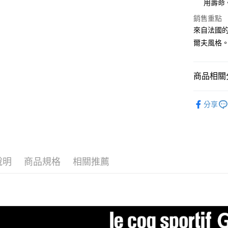
用壽命
2.付款方
相關說明
流程，驗
【關於「A
銷售重點
ATM付款
完成交易
AFTEE
來自法國的L
3.實際核
便利好安
爾夫風格
4.訂單成
１．簡單
消。如遇
２．便利
運送方式
無法說明
３．安心
【繳款方
商品相關分
全家取貨
1.分期款
【「AFT
醒簡訊。
免運費
１．於結帳
⛳️ le coq 
2.透過簡
付」結帳
分享
帳／街口支
付款後全
２．訂單
▶女裝
３．收到繳
免運費
【注意事
／ATM／
📍本月精
1.本服務
※ 請注意
萊爾富取
用戶於交
🌸2026 
絡購買商品
款買賣價
先享後付
免運費
說明
商品規格
相關推薦
2.基於同
⛳️ le coq 
※ 交易是
資料（包
是否繳費成
付款後萊
用，由本
付客戶支
免運費
3.完整用
【注意事
7-11取貨
１．透過由
交易，需
免運費