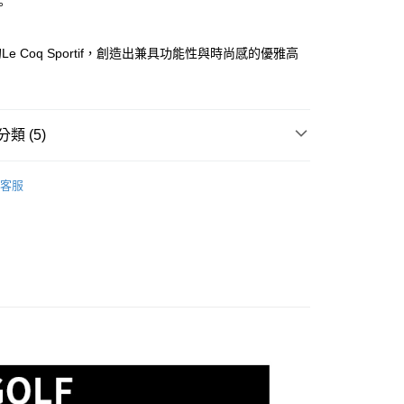
。
式選擇「大哥付你分期」，訂單成立後會自動跳轉到大哥付的交易
證手機門號後，選擇欲分期的期數、繳款截止日，確認付款後即
FTEE先享後付」】
。
先享後付是「在收到商品之後才付款」的支付方式。 讓您購物簡單
e Coq Sportif，創造出兼具功能性與時尚感的優雅高
准額度、可分期數及費用金額請依後續交易確認頁面所載為準。
心！
。
立30分鐘內，如未前往確認交易或遇審核未通過，訂單將自動取
：不需註冊會員、不需綁卡、不需儲值。
「轉專審核」未通過狀況，表示未達大哥付你分期系統評分，恕
：只要手機號碼，簡訊認證，即可結帳。
評估內容。
：先確認商品／服務後，再付款。
式說明】
類 (5)
付款
項不併入電信帳單，「大哥付你分期」於每月結算日後寄送繳費提
EE先享後付」結帳流程】
方式選擇「AFTEE先享後付」後，將跳轉至「AFTEE先享後
sportif GOLF
女款 | 長褲/短褲/裙子
訊連結打開帳單後，可選擇「超商條碼／台灣大直營門市／銀行轉
頁面，進行簡訊認證並確認金額後，即可完成結帳。
客服
付／iPASS MONEY」等通路繳費。
家取貨
成立數日內，您將收到繳費通知簡訊。
褲裝
短褲
費通知簡訊後14天內，點擊此簡訊中的連結，可透過四大超商
項】
網路銀行／等多元方式進行付款，方視為交易完成。
選｜精選3折起
🌡️熱浪來襲：涼感❎機能❎專區
下著
係由「台灣大哥大股份有限公司」（以下簡稱本公司）所提供，讓
：結帳手續完成當下不需立刻繳費，但若您需要取消訂單，請聯
貨付款
易時，得透過本服務購買商品或服務，並由商店將買賣／分期付
春夏新品
的店家。未經商家同意取消之訂單仍視為有效，需透過AFTEE
⛳ le coq sportif Golf公雞高爾夫
金債權讓與本公司後，依約使用本公司帳單繳交帳款。
繳納相關費用。
意付款使用「大哥付你分期」之契約關係目的，商店將以您的個人
sportif GOLF
🏌️‍♂️ 2026春夏商品
否成功請以「AFTEE先享後付 」之結帳頁面顯示為準，若有關於
含姓名、電話或地址）提供予台灣大哥大進項蒐集、處理及利
功／繳費後需取消欲退款等相關疑問，請聯繫「AFTEE先享後
爾富取貨
公司與您本人進行分期帳單所需資料之確認、核對及更正。
援中心」
https://netprotections.freshdesk.com/support/home
戶服務條款，請詳閱以下連結：
https://oppay.tw/userRule
項】
付款
恩沛科技股份有限公司提供之「AFTEE先享後付」服務完成之
依本服務之必要範圍內提供個人資料，並將交易相關給付款項請