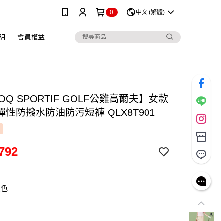
0
中文 (繁體)
明
會員權益
COQ SPORTIF GOLF公雞高爾夫】女款
性防撥水防油防污短褲 QLX8T901
792
其色