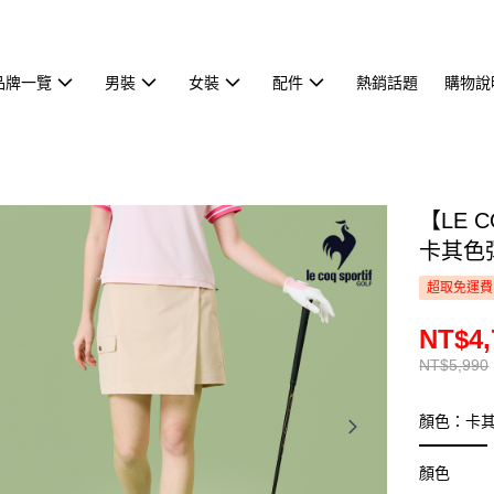
品牌一覽
男裝
女裝
配件
熱銷話題
購物說
【LE 
卡其色彈
超取免運費
NT$4,
NT$5,990
顏色：卡
顏色