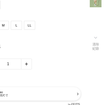
M
L
LL
清除
表
紀錄
AI
找尺寸