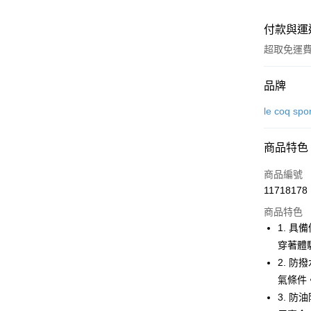
付款與運
超取免運
付款方式
品牌
信用卡一
le coq spo
超商取貨
商品特色
LINE Pay
商品編號
Apple Pay
11718178
商品特色
街口支付
1. 
悠遊付
穿著體
2. 
大哥付你
氣條件
相關說明
【大哥付
3. 
AFTEE先
1.本服務