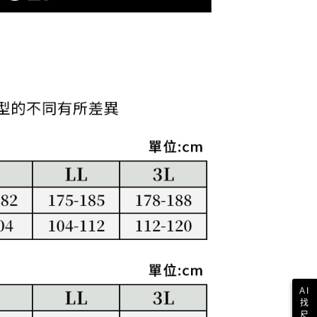
讓予恩沛科技股份有限公司。
個人資料處理事宜，請瀏覽以下網址：
1取貨
ee.tw/terms/#terms3
年的使用者請事先徵得法定代理人或監護人之同意方可使用
E先享後付」，若未經同意申辦者引起之損失，本公司不負相關責
AFTEE先享後付」時，將依據個別帳號之用戶狀況，依本公司
核予不同之上限額度；若仍有額度不足之情形，本公司將視審查
用戶進行身份認證。
一人註冊多個帳號或使用他人資訊註冊。若發現惡意使用之情
科技股份有限公司將有權停止該用戶之使用額度並採取法律行
AI
找
尺