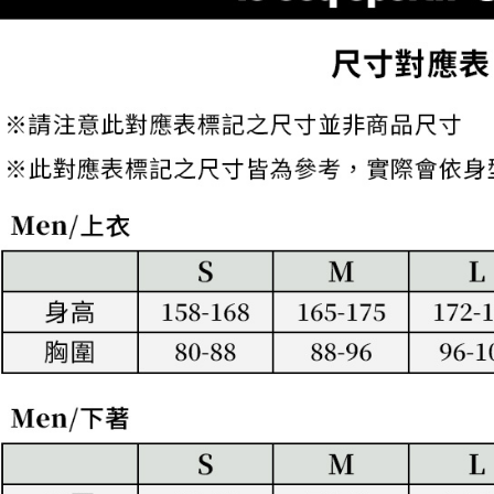
求債權轉
２．關於
付款後7-1
https://aft
免運費
３．未成
「AFTE
宅配
任。
４．使用「
免運費
即時審查
結果請求
離島宅配
５．嚴禁
免運費
形，恩沛
動。