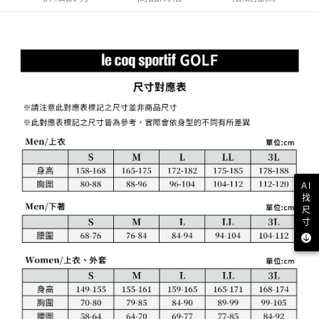
２．訂單成立數日內，您將收到繳費通知簡訊。
免運費
３．收到繳費通知簡訊後14天內，點擊此簡訊中的連結，可透過四大超商／
【注意事項】
ATM／網路銀行／等多元方式進行付款，方視為交易完成。
萊爾富取貨付款
1.本服務係由「台灣大哥大股份有限公司」（以下簡稱本公司）所提供，讓
※ 請注意：結帳手續完成當下不需立刻繳費，但若您需要取消訂單，請聯絡
用戶於交易時，得透過本服務購買商品或服務，並由商店將買賣／分期付款
免運費
購買商品的店家。未經商家同意取消之訂單仍視為有效，需透過AFTEE先享
買賣價金債權讓與本公司後，依約使用本公司帳單繳交帳款。
後付繳納相關費用。
2.基於同意付款使用「大哥付你分期」之契約關係目的，商店將以您的個人
付款後萊爾富取貨
※ 交易是否成功請以「AFTEE先享後付 」之結帳頁面顯示為準，若有關於
資料（包含姓名、電話或地址）提供予台灣大哥大進項蒐集、處理及利用，
是否繳費成功／繳費後需取消欲退款等相關疑問，請聯繫「AFTEE先享後付
免運費
由本公司與您本人進行分期帳單所需資料之確認、核對及更正。
客戶支援中心」
https://netprotections.freshdesk.com/support/home
3.完整用戶服務條款，請詳閱以下連結：
https://oppay.tw/userRule
7-11取貨付款
【注意事項】
１．透過由恩沛科技股份有限公司提供之「AFTEE先享後付」服務完成之交
免運費
易，需依本服務之必要範圍內提供個人資料，並將交易相關給付款項請求債
權轉讓予恩沛科技股份有限公司。
付款後7-11取貨
２．關於個人資料處理事宜，請瀏覽以下網址：
AI
免運費
https://aftee.tw/terms/#terms3
找
３．未成年的使用者請事先徵得法定代理人或監護人之同意方可使用
尺
宅配
「AFTEE先享後付」，若未經同意申辦者引起之損失，本公司不負相關責
寸
任。
免運費
４．使用「AFTEE先享後付」時，將依據個別帳號之用戶狀況，依本公司即
時審查核予不同之上限額度；若仍有額度不足之情形，本公司將視審查結果
離島宅配
請求用戶進行身份認證。
免運費
５．嚴禁一人註冊多個帳號或使用他人資訊註冊。若發現惡意使用之情形，
恩沛科技股份有限公司將有權停止該用戶之使用額度並採取法律行動。