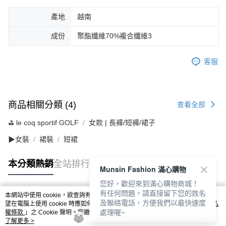
產地
越南
成份
聚酯纖維70%複合纖維3
客服
商品相關分類 (4)
查看全部
⛳️ le coq sportif GOLF
女款 | 長褲/短褲/裙子
▶女裝
裙裝
短裙
本分類熱銷
全站排行
Munsin Fashion 滿心購物
您好，歡迎來到滿心購物商城！
有任何問題，請直接留下您的姓名
本網站中使用 cookie，欲查詢有關本網站使用 cookie 方式之詳情，及若您不希
及聯絡電話，方便我們以最快速度
熱門標籤
望在電腦上使用 cookie 時應如何變更電腦的 cookie 設定，請參閱本網站「
隱私
處理喔~
權條款
」之 Cookie 聲明。您繼續使用本網站即表示您同意本公司得按本網站使
用條款之 Cookie 聲明使用 cookie。
了解更多 >