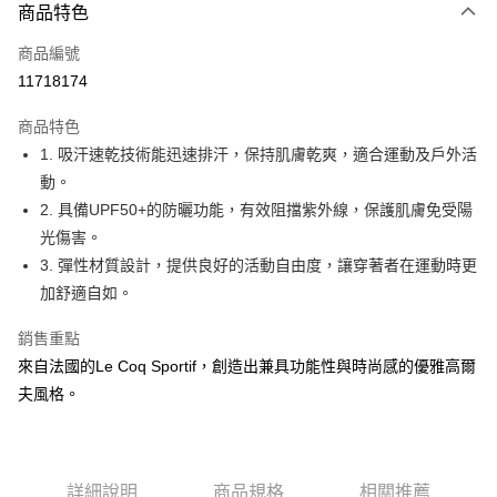
商品特色
LINE Pay
商品編號
Apple Pay
11718174
街口支付
商品特色
悠遊付
1. 吸汗速乾技術能迅速排汗，保持肌膚乾爽，適合運動及戶外活
大哥付你分期
動。
相關說明
2. 具備UPF50+的防曬功能，有效阻擋紫外線，保護肌膚免受陽
【大哥付你分期使用說明】
光傷害。
AFTEE先享後付
1.本服務由台灣大哥大提供，台灣大哥大用戶可立即使用無須另外申請。
3. 彈性材質設計，提供良好的活動自由度，讓穿著者在運動時更
2.付款方式選擇「大哥付你分期」，訂單成立後會自動跳轉到大哥付的交易
相關說明
流程，驗證手機門號後，選擇欲分期的期數、繳款截止日，確認付款後即完
加舒適自如。
【關於「AFTEE先享後付」】
成交易。
ATM付款
AFTEE先享後付是「在收到商品之後才付款」的支付方式。 讓您購物簡單
3.實際核准額度、可分期數及費用金額請依後續交易確認頁面所載為準。
銷售重點
便利好安心！
4.訂單成立30分鐘內，如未前往確認交易或遇審核未通過，訂單將自動取
１．簡單：不需註冊會員、不需綁卡、不需儲值。
來自法國的Le Coq Sportif，創造出兼具功能性與時尚感的優雅高爾
運送方式
消。如遇「轉專審核」未通過狀況，表示未達大哥付你分期系統評分，恕無
２．便利：只要手機號碼，簡訊認證，即可結帳。
法說明評估內容。
夫風格。
３．安心：先確認商品／服務後，再付款。
全家取貨付款
【繳款方式說明】
1.分期款項不併入電信帳單，「大哥付你分期」於每月結算日後寄送繳費提
免運費
【「AFTEE先享後付」結帳流程】
醒簡訊。
１．於結帳方式選擇「AFTEE先享後付」後，將跳轉至「AFTEE先享後付」
2.透過簡訊連結打開帳單後，可選擇「超商條碼／台灣大直營門市／銀行轉
付款後全家取貨
結帳頁面，進行簡訊認證並確認金額後，即可完成結帳。
帳／街口支付／iPASS MONEY」等通路繳費。
詳細說明
商品規格
相關推薦