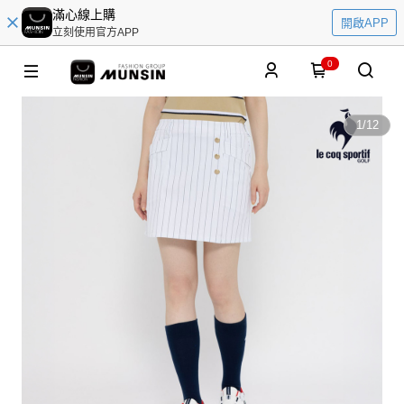
滿心線上購
開啟APP
立刻使用官方APP
0
1
/
12