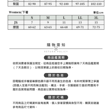
ださい（
https://aftee.tw/privacypolicy/
）。
AFTEEの初回ご利用の際に、審査を通過すれば、最高額がNT$10,000にな
ります。支払い期限を過ぎた場合、その金額に基づいて年利20%の遅延滞
納金が加算されます。未成年の利用者は、事前に法定代理人または後見人
の同意を得ればAFTEEをご利用いただけます。
個人情報の処理、利用について疑問がある、または関連する法律の権利を
行使したい場合は、ネットプロテクションズ
cs_tw@netprotections.co.jp
にご連絡ください。上記に示した個人情報を、必要な購入注文書とあわせ
てAFTEEにご提供いただく、またはAFTEEにあなたの個人情報の収集、処
理、利用を許可することににご同意いただけない場合は、当サービスを選
択しないでください。