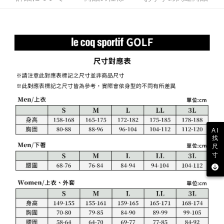
送料無料
【支払い方法の説明】
1. 分割払いの金額は電信請求書に統合されず、「OP Pay Later」は毎月の
代金納付期限は最短で 14 日以内ですので、ご注意ください。AFTEE アプ
萊爾富取貨付款
締め日後に支払いリマインダーのSMSを送信します。
リをダウンロードして AFTEE 会員になるとお支払い期限を最長 45 日以内
2. SMSのリンクを通じて請求書を開いた後、「コンビニバーコード／台湾
送料無料
まで延長できます。
大直営店舗／銀行振込／街口支払い／iPASS MONEY」などのチャネルで
支払いを選択できます。
付款後萊爾富取貨
お支払期限は、ショップが請求した期日と、AFTEEで延長できる日数をも
とに計算されます。AFTEEで注文すると、商品を受け取るまで支払い期限
送料無料
【注意事項】
を延長できますが、商品を期限内に受け取れない場合があります（例：予
1. 本サービスは「台湾大哥大株式会社」（以下「当社」といいます）によ
約商品や商品到着日が比較的遅い商品）。そのため、商品到着の有無に関
7-11取貨付款
って提供され、ユーザーが取引時に本サービスを通じて商品やサービスを
わらず、AFTEEで指定された期限内にお支払いください。
購入できるようにし、店舗が売買／分割払い売買の債権を当社に譲渡した
送料無料
後、契約に基づいて当社の請求書で帳款を支払うことになります。
二、支払い限度額
2. 「OP Pay Later」を利用する契約関係の目的から、店舗はあなたの個人
付款後7-11取貨
1.初回 AFTEEを ご利用の際に、認証結果及び当社の審査の結果に基づ
情報（名前、電話または住所を含む）を台湾大哥大に提供し、収集、処理
き、限度額が設定されます。
送料無料
および利用するために、当社があなた本人と分割請求書に必要な情報の確
AI
2.決済金額は最低NT$20です。
找
認、照合および修正を行います。
3.現在、台湾の会員のみご利用いただけます。
尺
宅配
3. 完全なユーザーサービス規約については、以下のリンクを参照してくだ
寸
さい：
https://oppay.tw/userRule
三、利用規約「AFTEE代金後払い」（以下当サービスという）はネットプ
送料無料
ロテクションズ（以下 AFTEE という）が提供し、AFTEEが代金を徴収し
ます。当サービスご利用の際に提供しなければならない個人情報（注文者
離島宅配
の氏名、電話番号、受取人の氏名、電話番号、受取人住所を含むがこれに
送料無料
限らない）は、AFTEEに渡され当サービスで必要な範囲内で利用されま
す。AFTEEの個人情報の収集、処理、利用について、詳細はAFTEE公式ホ
ームページの『個人情報の収集、処理及び利用に関する声明』をご参照く