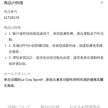
LINE Pay
商品の特徴
Apple Pay
商品番号
11718174
JKOPAY
商品の特徴
Easy Wallet
1. 吸汗速乾技術能迅速排汗，保持肌膚乾爽，適合運動及戶外活
OP Pay Later
動。
説明
2. 具備UPF50+的防曬功能，有效阻擋紫外線，保護肌膚免受陽
【OP Pay Later 使用説明】
光傷害。
AFTEE代金後払い
1. 本サービスは台湾大哥大によって提供され、台湾大哥大のユーザーは追
3. 彈性材質設計，提供良好的活動自由度，讓穿著者在運動時更
加の申請なしで即時に利用可能です。
説明
2. 支払い方法で「OP Pay Later」を選択すると、注文が成立した後に自動
加舒適自如。
一、 AFTEE代金後払いについて
的に OP Pay Later の取引プロセスに移行し、携帯番号を確認後、分割払
ATM払い
1.お支払い方法でAFTEE代金後払いを選択すると、携帯電話認証ウィンド
いの回数や支払い期限を選択し、支払いを確認すると取引が完了します。
ウが表示されます。
セールスポイント
3. 実際の承認額、分割回数および費用については、後続の取引確認ページ
2.SMSで認証してお支払い手続を進めてください。
配送方法
來自法國的Le Coq Sportif，創造出兼具功能性與時尚感的優雅高爾
を基準とします。
3.注文するときのお支払いは不要です。商品はご指定の住所に配送されま
4. 注文成立後30分以内に確認取引を行わない場合や審査が通過しない場
夫風格。
す。
全家取貨付款
合、注文は自動的にキャンセルされます。「転専審査」に未通過の状況が
4.ご注文が完了すると、携帯に支払い通知のSMSが届きます。アプリ会員
発生した場合は、システムの評価基準に達していないことを意味し、評価
送料無料
の場合は、AFTEE アプリプッシュ通知が届きます。
内容についての説明はいたしかねます。
5.商品受け取り時のお支払いは不要です。商品を確かめてから、SMSまた
付款後全家取貨
はアプリの通知に従って、4大コンビニ、またはATM/オンラインバンキン
詳細について
商品の仕様
おすすめ関連商品
グでお支払いください。