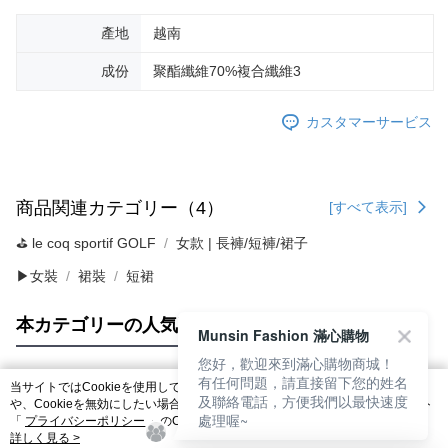
產地
越南
成份
聚酯纖維70%複合纖維3
カスタマーサービス
商品関連カテゴリー（4）
[すべて表示]
⛳️ le coq sportif GOLF
女款 | 長褲/短褲/裙子
▶女裝
裙裝
短裙
本カテゴリーの人気商品
サイト全体のランキング
Munsin Fashion 滿心購物
您好，歡迎來到滿心購物商城！
有任何問題，請直接留下您的姓名
当サイトではCookieを使用しています。当サイトのCookie使用に関する詳細
及聯絡電話，方便我們以最快速度
人気タグ
や、Cookieを無効にしたい場合のブラウザでの設定方法については、当サイト
處理喔~
「
プライバシーポリシー
」のCookieポリシーをご参照ください。お客さま
が、当サイトを引き続き使用される場合、当社がサイト利用規約のCookieポリ
詳しく見る >