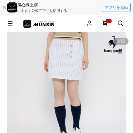
滿心線上購
アプリを起動
いますぐ公式アプリを使用する
0
1
/
12