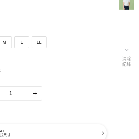
M
L
LL
清除
紀錄
表
AI
找尺寸