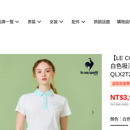
品牌一覽
男裝
女裝
配件
熱銷話題
購物說
【LE 
白色吸
QLX2T
超取免運費
NT$3,
NT$4,990
顏色：白