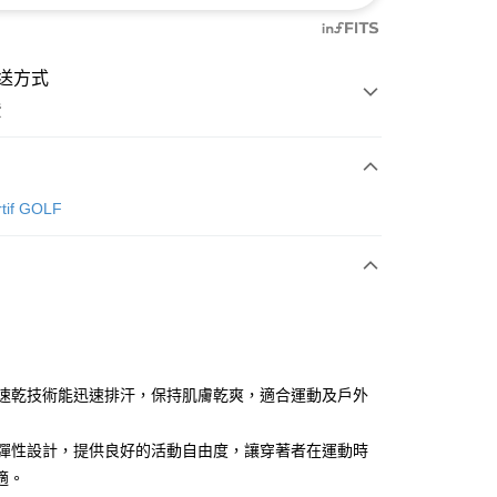
送方式
費
次付款
rtif GOLF
付款
吸汗速乾技術能迅速排汗，保持肌膚乾爽，適合運動及戶外
具備彈性設計，提供良好的活動自由度，讓穿著者在運動時
分期
適。