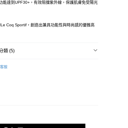
你分期使用說明】
防曬功能達到UPF30+，有效阻擋紫外線，保護肌膚免受陽光
享後付
由台灣大哥大提供，台灣大哥大用戶可立即使用無須另外申請。
式選擇「大哥付你分期」，訂單成立後會自動跳轉到大哥付的交易
證手機門號後，選擇欲分期的期數、繳款截止日，確認付款後即
FTEE先享後付」】
。
先享後付是「在收到商品之後才付款」的支付方式。 讓您購物簡單
e Coq Sportif，創造出兼具功能性與時尚感的優雅高
准額度、可分期數及費用金額請依後續交易確認頁面所載為準。
心！
。
立30分鐘內，如未前往確認交易或遇審核未通過，訂單將自動取
：不需註冊會員、不需綁卡、不需儲值。
「轉專審核」未通過狀況，表示未達大哥付你分期系統評分，恕
：只要手機號碼，簡訊認證，即可結帳。
評估內容。
：先確認商品／服務後，再付款。
式說明】
類 (5)
付款
項不併入電信帳單，「大哥付你分期」於每月結算日後寄送繳費提
EE先享後付」結帳流程】
方式選擇「AFTEE先享後付」後，將跳轉至「AFTEE先享後
sportif GOLF
女款 | 短袖POLO/立領衫
訊連結打開帳單後，可選擇「超商條碼／台灣大直營門市／銀行轉
頁面，進行簡訊認證並確認金額後，即可完成結帳。
客服
付／iPASS MONEY」等通路繳費。
家取貨
成立數日內，您將收到繳費通知簡訊。
上衣
短袖POLO/立領衫
費通知簡訊後14天內，點擊此簡訊中的連結，可透過四大超商
項】
網路銀行／等多元方式進行付款，方視為交易完成。
選｜精選3折起
🌡️熱浪來襲：涼感❎機能❎專區
上衣
係由「台灣大哥大股份有限公司」（以下簡稱本公司）所提供，讓
：結帳手續完成當下不需立刻繳費，但若您需要取消訂單，請聯
貨付款
易時，得透過本服務購買商品或服務，並由商店將買賣／分期付
春夏新品
的店家。未經商家同意取消之訂單仍視為有效，需透過AFTEE
⛳ le coq sportif Golf公雞高爾夫
金債權讓與本公司後，依約使用本公司帳單繳交帳款。
繳納相關費用。
意付款使用「大哥付你分期」之契約關係目的，商店將以您的個人
sportif GOLF
🏌️‍♂️ 2026春夏商品
否成功請以「AFTEE先享後付 」之結帳頁面顯示為準，若有關於
含姓名、電話或地址）提供予台灣大哥大進項蒐集、處理及利
功／繳費後需取消欲退款等相關疑問，請聯繫「AFTEE先享後
爾富取貨
公司與您本人進行分期帳單所需資料之確認、核對及更正。
援中心」
https://netprotections.freshdesk.com/support/home
戶服務條款，請詳閱以下連結：
https://oppay.tw/userRule
項】
付款
恩沛科技股份有限公司提供之「AFTEE先享後付」服務完成之