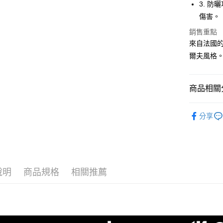
【大哥付
3. 
AFTEE先
1.本服務
傷害。
2.付款方
相關說明
流程，驗
【關於「A
銷售重點
ATM付款
完成交易
AFTEE
來自法國的L
3.實際核
便利好安
爾夫風格
4.訂單成
１．簡單
消。如遇
２．便利
運送方式
無法說明
３．安心
【繳款方
商品相關分
全家取貨
1.分期款
【「AFT
醒簡訊。
免運費
１．於結帳
⛳️ le coq 
2.透過簡
付」結帳
分享
帳／街口支
付款後全
２．訂單
▶女裝
３．收到繳
免運費
【注意事
／ATM／
📍本月精
1.本服務
※ 請注意
萊爾富取
用戶於交
🌸2026 
絡購買商品
款買賣價
先享後付
免運費
說明
商品規格
相關推薦
2.基於同
⛳️ le coq 
※ 交易是
資料（包
是否繳費成
付款後萊
用，由本
付客戶支
免運費
3.完整用
【注意事
7-11取貨
１．透過由