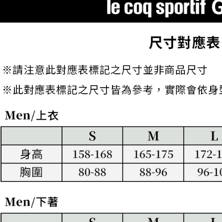
交易，需
免運費
求債權轉
２．關於
付款後7-1
https://aft
免運費
３．未成
「AFTE
宅配
任。
４．使用「
免運費
即時審查
結果請求
離島宅配
５．嚴禁
免運費
形，恩沛
動。