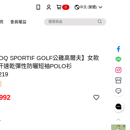
0
中文 (繁體)
明
會員權益
COQ SPORTIF GOLF公雞高爾夫】女款
汗速乾彈性防曬短袖POLO衫
219
992
色