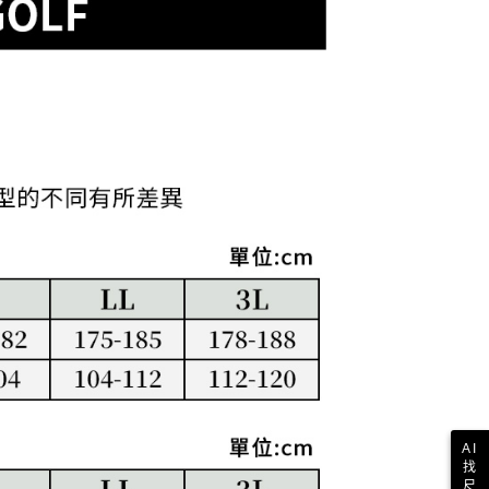
依本服務之必要範圍內提供個人資料，並將交易相關給付款項請
讓予恩沛科技股份有限公司。
個人資料處理事宜，請瀏覽以下網址：
1取貨
ee.tw/terms/#terms3
年的使用者請事先徵得法定代理人或監護人之同意方可使用
E先享後付」，若未經同意申辦者引起之損失，本公司不負相關責
AFTEE先享後付」時，將依據個別帳號之用戶狀況，依本公司
核予不同之上限額度；若仍有額度不足之情形，本公司將視審查
用戶進行身份認證。
一人註冊多個帳號或使用他人資訊註冊。若發現惡意使用之情
科技股份有限公司將有權停止該用戶之使用額度並採取法律行
AI
找
尺