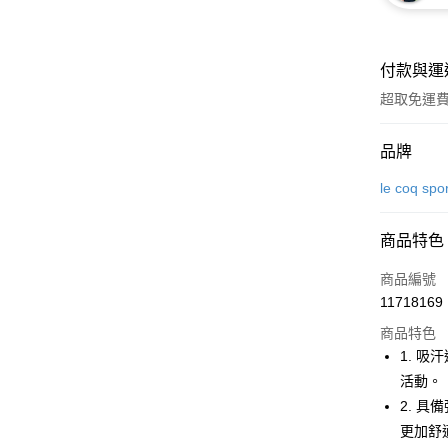
付款與運
超取免運
付款方式
品牌
信用卡一
le coq spo
超商取貨
商品特色
LINE Pay
商品編號
Apple Pay
11718169
商品特色
街口支付
1. 
悠遊付
活動。
2. 
大哥付你
更加舒
相關說明