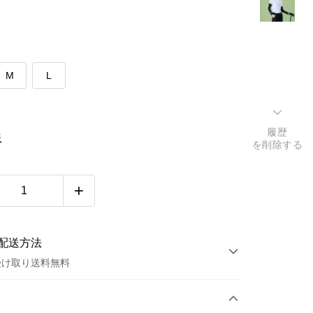
M
L
履歴
表
を削除する
配送方法
受け取り送料無料
方法