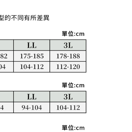
ない）は、AFTEEに渡され当サービスで必要な範囲内で利用
AFTEEの個人情報の収集、処理、利用について、詳細は
公式ホームページの『個人情報の収集、処理及び利用に関する声
参照ください（
https://aftee.tw/privacypolicy/
）。
の初回ご利用の際に、審査を通過すれば、最高額がNT$10,000に
支払い期限を過ぎた場合、その金額に基づいて年利20%の遅
が加算されます。未成年の利用者は、事前に法定代理人または
意を得ればAFTEEをご利用いただけます。
の処理、利用について疑問がある、または関連する法律の権利
たい場合は、ネットプロテクションズ
rotections.co.jp
にご連絡ください。上記に示した個人情報
購入注文書とあわせてAFTEEにご提供いただく、または
にあなたの個人情報の収集、処理、利用を許可することににご同
けない場合は、当サービスを選択しないでください。