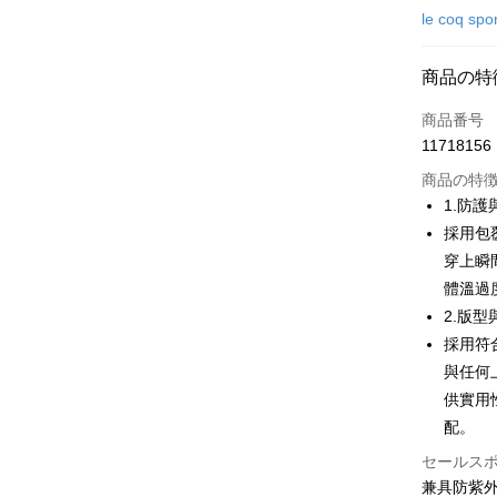
クレジット
le coq spo
コンビニ
商品の特
LINE Pay
商品番号
Apple Pay
11718156
JKOPAY
商品の特
1.防
Easy Walle
採用包
穿上瞬
OP Pay La
説明
體溫過
【OP Pay
2.版
AFTEE
1. 本サ
採用符
追加の申
説明
2. 支払い
與任何
一、 AF
ATM払い
動的に OP
1.お支払
供實用
払いの回
ドウが表
配。
す。
2.SMS
3. 実際
3.注文す
配送方法
セールス
ジを基準
す。
兼具防紫
4. 注文
4.ご注文