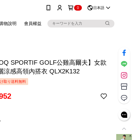
0
日本語
購物說明
會員權益
COQ SPORTIF GOLF公雞高爾夫】女款
涼感高領內搭衣 QLX2K132
け取り送料無料
952
色