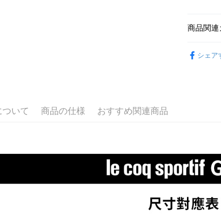
全家取貨
合、注文
員の場合は
が発生し
送料無料
5.商品受
評価内容
たはアプリ
商品関連
付款後全
ングでお
送料無料
⛳️ le coq 
【支払い
代金納付期
シェア
1. 分割払
プリをダウ
▶女裝
萊爾富取
の締め日後
以内まで
2. SM
送料無料
▶配件
湾大直営店
お支払期限
で支払い
📍本月精
付款後萊
もとに計算
期限を延
について
商品の仕様
おすすめ関連商品
送料無料
🌸2026 
【注意事
（例：予
1. 本サ
の有無に関
7-11取貨
⛳️ le coq 
よって提
スを購入
二、支払
送料無料
⛳️ le coq 
渡した後
1.初回 
す。
き、限度
付款後7-1
2. 「OP
2.決済金額
送料無料
人情報（
3.現在、
処理およ
宅配
報の確認
三、利用規
3. 完全
プロテクシ
送料無料
ださい：
ht
します。
文者の氏