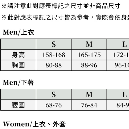
離島宅配
これに限ら
送料無料
されます。
AFTEE
明』をご
AFTEE
なります。
延滞納金
後見人の同
個人情報
を行使し
cs_tw@netp
を、必要な
AFTEE
意いただ