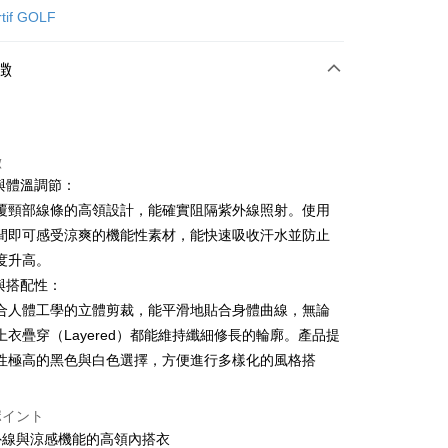
カード1回払い
rtif GOLF
店頭代金引換
徴
徴
護與體溫調節：
t
覆頸部線條的高領設計，能確實阻隔紫外線照射。使用
間即可感受涼爽的機能性素材，能快速吸收汗水並防止
ter
度升高。
 Later 使用説明】
型與搭配性：
代金後払い
ービスは台湾大哥大によって提供され、台湾大哥大のユーザーは
合人體工學的立體剪裁，能平滑地貼合身體曲線，無論
請なしで即時に利用可能です。
方法で「OP Pay Later」を選択すると、注文が成立した後に自
上衣疊穿（Layered）都能維持纖細修長的輪廓。產品提
TEE代金後払いについて
 Pay Later の取引プロセスに移行し、携帯番号を確認後、分割
い方法でAFTEE代金後払いを選択すると、携帯電話認証ウィン
性極高的黑色與白色選擇，方便進行多樣化的風格搭
数や支払い期限を選択し、支払いを確認すると取引が完了しま
示されます。
で認証してお支払い手続を進めてください。
の承認額、分割回数および費用については、後続の取引確認ペー
るときのお支払いは不要です。商品はご指定の住所に配送されま
ポイント
とします。
外線與涼感機能的高領內搭衣
成立後30分以内に確認取引を行わない場合や審査が通過しない場
が完了すると、携帯に支払い通知のSMSが届きます。アプリ会