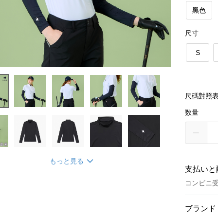
黑色
尺寸
S
尺碼對照
数量
もっと見る
支払いと
コンビニ
お支払い
ブランド