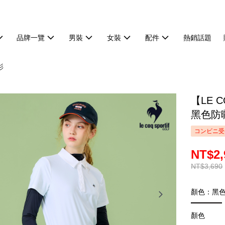
品牌一覽
男裝
女裝
配件
熱銷話題
衫
【LE 
黑色防曬
コンビニ受
NT$2,
NT$3,690
顏色：黑
顏色