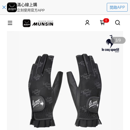
滿心線上購
開啟APP
立刻使用官方APP
0
1
/
9