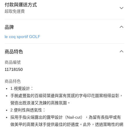
付款與運送方式
超取免運費
付款方式
品牌
信用卡一次付款
le coq sportif GOLF
超商取貨付款
商品特色
LINE Pay
商品編號
Apple Pay
11718150
街口支付
商品特色
悠遊付
1.視覺設計：
大哥付你分期
手腕處豐盈的百褶荷葉邊與富有質感的字母印花圖案相得益彰，
相關說明
營造出既浪漫又洗鍊的高雅氛圍。
【大哥付你分期使用說明】
2.便利性與透氣性：
AFTEE先享後付
1.本服務由台灣大哥大提供，台灣大哥大用戶可立即使用無須另外申請。
採用手指尖端露出的露甲設計（Nail-cut），為留有長指甲或有
2.付款方式選擇「大哥付你分期」，訂單成立後會自動跳轉到大哥付的交易
相關說明
流程，驗證手機門號後，選擇欲分期的期數、繳款截止日，確認付款後即完
做美甲的高爾夫球手提供最佳的舒適度。此外，透過策略性的網
【關於「AFTEE先享後付」】
成交易。