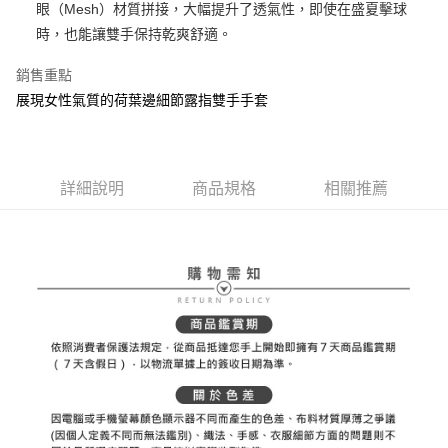
ATM付款
AFTEE先享後付是「在收到商品之後才付款」的支付方式。 讓您購物簡單
眼（Mesh）材質拼接，大幅提升了透氣性，即使在盛夏擊球
3.實際核准額度、可分期數及費用金額請依後續交易確認頁面所載為準。
便利好安心！
時，也能讓雙手保持乾爽舒適。
4.訂單成立30分鐘內，如未前往確認交易或遇審核未通過，訂單將自動取
１．簡單：不需註冊會員、不需綁卡、不需儲值。
運送方式
消。如遇「轉專審核」未通過狀況，表示未達大哥付你分期系統評分，恕無
２．便利：只要手機號碼，簡訊認證，即可結帳。
法說明評估內容。
銷售重點
３．安心：先確認商品／服務後，再付款。
全家取貨付款
【繳款方式說明】
展現女性氣質的荷葉邊細節露指雙手手套
1.分期款項不併入電信帳單，「大哥付你分期」於每月結算日後寄送繳費提
免運費
【「AFTEE先享後付」結帳流程】
醒簡訊。
１．於結帳方式選擇「AFTEE先享後付」後，將跳轉至「AFTEE先享後付」
2.透過簡訊連結打開帳單後，可選擇「超商條碼／台灣大直營門市／銀行轉
付款後全家取貨
結帳頁面，進行簡訊認證並確認金額後，即可完成結帳。
帳／街口支付／iPASS MONEY」等通路繳費。
２．訂單成立數日內，您將收到繳費通知簡訊。
免運費
３．收到繳費通知簡訊後14天內，點擊此簡訊中的連結，可透過四大超商／
詳細說明
商品規格
相關推薦
【注意事項】
ATM／網路銀行／等多元方式進行付款，方視為交易完成。
萊爾富取貨付款
1.本服務係由「台灣大哥大股份有限公司」（以下簡稱本公司）所提供，讓
※ 請注意：結帳手續完成當下不需立刻繳費，但若您需要取消訂單，請聯絡
用戶於交易時，得透過本服務購買商品或服務，並由商店將買賣／分期付款
免運費
購買商品的店家。未經商家同意取消之訂單仍視為有效，需透過AFTEE先享
買賣價金債權讓與本公司後，依約使用本公司帳單繳交帳款。
後付繳納相關費用。
2.基於同意付款使用「大哥付你分期」之契約關係目的，商店將以您的個人
付款後萊爾富取貨
※ 交易是否成功請以「AFTEE先享後付 」之結帳頁面顯示為準，若有關於
資料（包含姓名、電話或地址）提供予台灣大哥大進項蒐集、處理及利用，
是否繳費成功／繳費後需取消欲退款等相關疑問，請聯繫「AFTEE先享後付
免運費
由本公司與您本人進行分期帳單所需資料之確認、核對及更正。
客戶支援中心」
https://netprotections.freshdesk.com/support/home
3.完整用戶服務條款，請詳閱以下連結：
https://oppay.tw/userRule
7-11取貨付款
【注意事項】
１．透過由恩沛科技股份有限公司提供之「AFTEE先享後付」服務完成之交
免運費
易，需依本服務之必要範圍內提供個人資料，並將交易相關給付款項請求債
權轉讓予恩沛科技股份有限公司。
付款後7-11取貨
２．關於個人資料處理事宜，請瀏覽以下網址：
免運費
https://aftee.tw/terms/#terms3