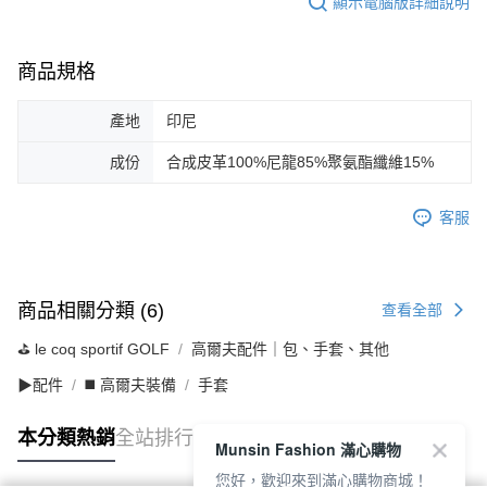
顯示電腦版詳細說明
商品規格
產地
印尼
成份
合成皮革100%尼龍85%聚氨酯纖維15%
客服
商品相關分類 (6)
查看全部
⛳️ le coq sportif GOLF
高爾夫配件｜包、手套、其他
▶配件
◼️ 高爾夫裝備
手套
本分類熱銷
全站排行
Munsin Fashion 滿心購物
您好，歡迎來到滿心購物商城！