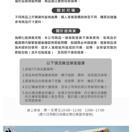
３．未成年的使用者請事先徵得法定代理人或監護人之同意方可使用
宅配
「AFTEE先享後付」，若未經同意申辦者引起之損失，本公司不負相關責
任。
免運費
４．使用「AFTEE先享後付」時，將依據個別帳號之用戶狀況，依本公司即
時審查核予不同之上限額度；若仍有額度不足之情形，本公司將視審查結果
離島宅配
請求用戶進行身份認證。
免運費
５．嚴禁一人註冊多個帳號或使用他人資訊註冊。若發現惡意使用之情形，
恩沛科技股份有限公司將有權停止該用戶之使用額度並採取法律行動。