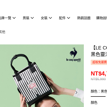
品牌一覽
男裝
女裝
配件
熱銷話題
購物說
其他
【LE 
黑色靈活
超取免運費
NT$4,
NT$5,990
顏色：黑
顏色