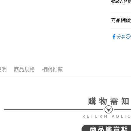
動感的亮
帳／街口支
付款後全
２．訂單
３．收到繳
免運費
【注意事
／ATM／
1.本服務
※ 請注意
商品相關分
萊爾富取
用戶於交
絡購買商品
款買賣價
先享後付
免運費
⛳️ le coq 
2.基於同
※ 交易是
分享
資料（包
是否繳費成
付款後萊
▶配件
用，由本
付客戶支
免運費
3.完整用
▶配件
【注意事
7-11取貨
🌸2026 
１．透過由
交易，需
免運費
說明
商品規格
相關推薦
⛳️ le coq 
求債權轉
２．關於
付款後7-1
📍本月精
https://aft
免運費
３．未成
⛳️ le coq 
「AFTE
宅配
任。
４．使用「
免運費
即時審查
結果請求
離島宅配
５．嚴禁
免運費
形，恩沛
動。