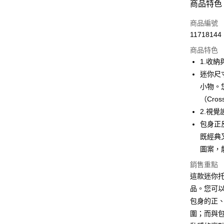
商品特色
LINE Pay
商品編號
Apple Pay
11718144
商品特色
街口支付
1.收
悠遊付
迷你尺
小物。
大哥付你
（Cros
相關說明
【大哥付
2.視覺
AFTEE先
1.本服務
包身正
2.付款方
相關說明
既經典
流程，驗
【關於「A
ATM付款
完成交易
AFTEE
圖案，
3.實際核
便利好安
4.訂單成
銷售重點
１．簡單
消。如遇
２．便利
這款迷你
運送方式
無法說明
３．安心
品。您可
【繳款方
全家取貨
1.分期款
包身的正
【「AFT
醒簡訊。
免運費
１．於結帳
圍；而與
2.透過簡
付」結帳