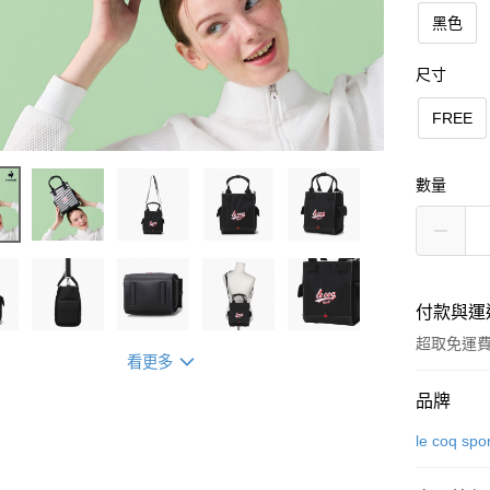
黑色
尺寸
FREE
數量
付款與運
超取免運
看更多
付款方式
品牌
信用卡一
le coq spo
超商取貨