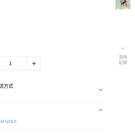
清除
紀錄
送方式
費
次付款
rtif GOLF
付款