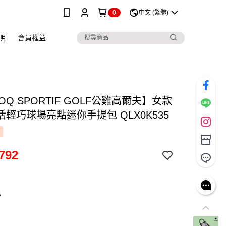
0
中文 (繁體)
明
會員權益
COQ SPORTIF GOLF公雞高爾夫】女款
輕巧球場亮點迷你手提包 QLX0K535
792
色