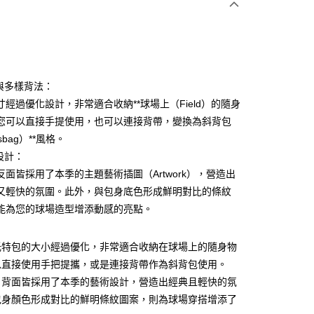
納與多樣背法：
寸經過優化設計，非常適合收納**球場上（Field）的隨身
您可以直接手提使用，也可以連接背帶，變換為斜背包
分期
sbag）**風格。
你分期使用說明】
設計：
享後付
由台灣大哥大提供，台灣大哥大用戶可立即使用無須另外申請。
反面皆採用了本季的主題藝術插圖（Artwork），營造出
式選擇「大哥付你分期」，訂單成立後會自動跳轉到大哥付的交易
又輕快的氛圍。此外，與包身底色形成鮮明對比的條紋
證手機門號後，選擇欲分期的期數、繳款截止日，確認付款後即
FTEE先享後付」】
。
先享後付是「在收到商品之後才付款」的支付方式。 讓您購物簡單
能為您的球場造型增添動感的亮點。
准額度、可分期數及費用金額請依後續交易確認頁面所載為準。
心！
立30分鐘內，如未前往確認交易或遇審核未通過，訂單將自動取
：不需註冊會員、不需綁卡、不需儲值。
「轉專審核」未通過狀況，表示未達大哥付你分期系統評分，恕
：只要手機號碼，簡訊認證，即可結帳。
托特包的大小經過優化，非常適合收納在球場上的隨身物
評估內容。
：先確認商品／服務後，再付款。
以直接使用手把提攜，或是連接背帶作為斜背包使用。
式說明】
付款
項不併入電信帳單，「大哥付你分期」於每月結算日後寄送繳費提
、背面皆採用了本季的藝術設計，營造出經典且輕快的氛
EE先享後付」結帳流程】
方式選擇「AFTEE先享後付」後，將跳轉至「AFTEE先享後
包身顏色形成對比的鮮明條紋圖案，則為球場穿搭增添了
訊連結打開帳單後，可選擇「超商條碼／台灣大直營門市／銀行轉
頁面，進行簡訊認證並確認金額後，即可完成結帳。