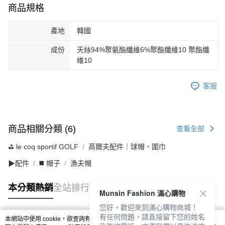
商品規格
產地
韓國
成份
天絲94%聚氨酯纖維6%聚酯纖維10 聚酯纖
維10
客服
商品相關分類 (6)
查看全部
⛳️ le coq sportif GOLF
高爾夫配件｜球帽、圍巾
▶配件
◼️ 帽子
漁夫帽
本分類熱銷
全站排行
Munsin Fashion 滿心購物
您好，歡迎來到滿心購物商城！
有任何問題，請直接留下您的姓名
本網站中使用 cookie，欲查詢有關本網站使用 cookie 方式之詳情，及若您不希