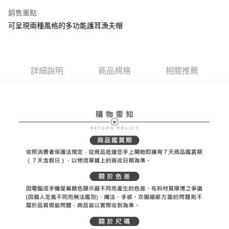
ATM付款
AFTEE先享後付是「在收到商品之後才付款」的支付方式。 讓您購物簡單
3.實際核准額度、可分期數及費用金額請依後續交易確認頁面所載為準。
銷售重點
便利好安心！
4.訂單成立30分鐘內，如未前往確認交易或遇審核未通過，訂單將自動取
１．簡單：不需註冊會員、不需綁卡、不需儲值。
可呈現兩種風格的多功能護耳漁夫帽
運送方式
消。如遇「轉專審核」未通過狀況，表示未達大哥付你分期系統評分，恕無
２．便利：只要手機號碼，簡訊認證，即可結帳。
法說明評估內容。
３．安心：先確認商品／服務後，再付款。
全家取貨付款
【繳款方式說明】
1.分期款項不併入電信帳單，「大哥付你分期」於每月結算日後寄送繳費提
每筆NT$80，滿NT$2,000(含以上)免運費
【「AFTEE先享後付」結帳流程】
醒簡訊。
１．於結帳方式選擇「AFTEE先享後付」後，將跳轉至「AFTEE先享後付」
詳細說明
商品規格
相關推薦
2.透過簡訊連結打開帳單後，可選擇「超商條碼／台灣大直營門市／銀行轉
付款後全家取貨
結帳頁面，進行簡訊認證並確認金額後，即可完成結帳。
帳／街口支付／iPASS MONEY」等通路繳費。
２．訂單成立數日內，您將收到繳費通知簡訊。
每筆NT$80，滿NT$2,000(含以上)免運費
３．收到繳費通知簡訊後14天內，點擊此簡訊中的連結，可透過四大超商／
【注意事項】
ATM／網路銀行／等多元方式進行付款，方視為交易完成。
萊爾富取貨付款
1.本服務係由「台灣大哥大股份有限公司」（以下簡稱本公司）所提供，讓
※ 請注意：結帳手續完成當下不需立刻繳費，但若您需要取消訂單，請聯絡
用戶於交易時，得透過本服務購買商品或服務，並由商店將買賣／分期付款
每筆NT$80，滿NT$2,000(含以上)免運費
購買商品的店家。未經商家同意取消之訂單仍視為有效，需透過AFTEE先享
買賣價金債權讓與本公司後，依約使用本公司帳單繳交帳款。
後付繳納相關費用。
2.基於同意付款使用「大哥付你分期」之契約關係目的，商店將以您的個人
付款後萊爾富取貨
※ 交易是否成功請以「AFTEE先享後付 」之結帳頁面顯示為準，若有關於
資料（包含姓名、電話或地址）提供予台灣大哥大進項蒐集、處理及利用，
是否繳費成功／繳費後需取消欲退款等相關疑問，請聯繫「AFTEE先享後付
每筆NT$80，滿NT$2,000(含以上)免運費
由本公司與您本人進行分期帳單所需資料之確認、核對及更正。
客戶支援中心」
https://netprotections.freshdesk.com/support/home
3.完整用戶服務條款，請詳閱以下連結：
https://oppay.tw/userRule
7-11取貨付款
【注意事項】
１．透過由恩沛科技股份有限公司提供之「AFTEE先享後付」服務完成之交
每筆NT$80，滿NT$2,000(含以上)免運費
易，需依本服務之必要範圍內提供個人資料，並將交易相關給付款項請求債
權轉讓予恩沛科技股份有限公司。
付款後7-11取貨
２．關於個人資料處理事宜，請瀏覽以下網址：
每筆NT$80，滿NT$2,000(含以上)免運費
https://aftee.tw/terms/#terms3