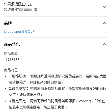
付款與運送方式
超取滿NT$2,000免運
付款方式
品牌
信用卡一次付款
le coq sportif GOLF
超商取貨付款
商品特色
LINE Pay
商品編號
Apple Pay
11718135
街口支付
商品特色
悠遊付
1.風格切換： 側邊護耳蓋可根據情況折疊或展開。展開時能大面
大哥付你分期
積遮擋陽光，保護耳朵與臉部側面。
相關說明
2.透氣支撐： 帽體前部保持挺括形狀，後部採用通風良好的網眼
【大哥付你分期使用說明】
材質，能快速排出熱氣。
AFTEE先享後付
1.本服務由台灣大哥大提供，台灣大哥大用戶可立即使用無須另外申請。
3.穩定固定： 配有可拆卸的防風繩與調節扣 (Stopper)，即使在
2.付款方式選擇「大哥付你分期」，訂單成立後會自動跳轉到大哥付的交易
相關說明
流程，驗證手機門號後，選擇欲分期的期數、繳款截止日，確認付款後即完
強風中也能穩定固定，防止帽子脫落。
【關於「AFTEE先享後付」】
成交易。