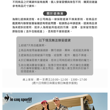
３．未成年的使用者請事先徵得法定代理人或監護人之同意方可使用
宅配
「AFTEE先享後付」，若未經同意申辦者引起之損失，本公司不負相關責
任。
每筆NT$80，滿NT$2,000(含以上)免運費
４．使用「AFTEE先享後付」時，將依據個別帳號之用戶狀況，依本公司即
時審查核予不同之上限額度；若仍有額度不足之情形，本公司將視審查結果
離島宅配
請求用戶進行身份認證。
每筆NT$280，滿NT$2,000(含以上)免運費
５．嚴禁一人註冊多個帳號或使用他人資訊註冊。若發現惡意使用之情形，
恩沛科技股份有限公司將有權停止該用戶之使用額度並採取法律行動。