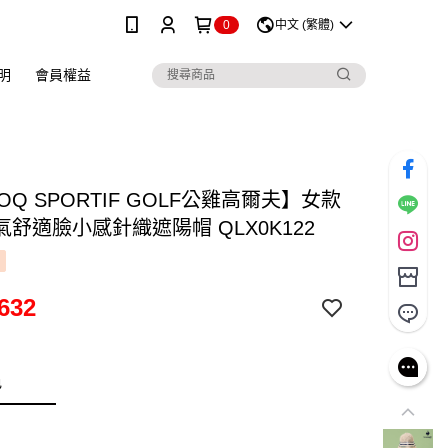
0
中文 (繁體)
明
會員權益
COQ SPORTIF GOLF公雞高爾夫】女款
舒適臉小感針織遮陽帽 QLX0K122
632
色