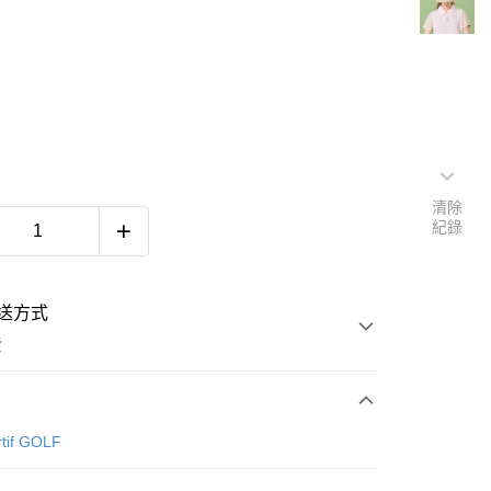
清除
紀錄
送方式
費
次付款
rtif GOLF
付款