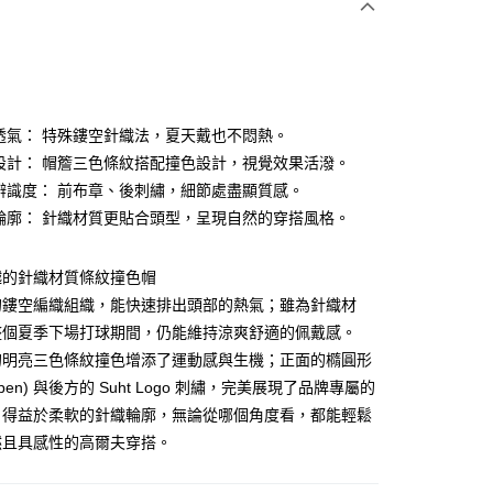
致透氣： 特殊鏤空針織法，夏天戴也不悶熱。
力設計： 帽簷三色條紋搭配撞色設計，視覺效果活潑。
牌辨識度： 前布章、後刺繡，細節處盡顯質感。
分期
和輪廓： 針織材質更貼合頭型，呈現自然的穿搭風格。
你分期使用說明】
享後付
由台灣大哥大提供，台灣大哥大用戶可立即使用無須另外申請。
越的針織材質條紋撞色帽
式選擇「大哥付你分期」，訂單成立後會自動跳轉到大哥付的交易
證手機門號後，選擇欲分期的期數、繳款截止日，確認付款後即
的鏤空編織組織，能快速排出頭部的熱氣；雖為針織材
FTEE先享後付」】
。
先享後付是「在收到商品之後才付款」的支付方式。 讓您購物簡單
整個夏季下場打球期間，仍能維持涼爽舒適的佩戴感。
准額度、可分期數及費用金額請依後續交易確認頁面所載為準。
心！
的明亮三色條紋撞色增添了運動感與生機；正面的橢圓形
立30分鐘內，如未前往確認交易或遇審核未通過，訂單將自動取
：不需註冊會員、不需綁卡、不需儲值。
「轉專審核」未通過狀況，表示未達大哥付你分期系統評分，恕
：只要手機號碼，簡訊認證，即可結帳。
ppen) 與後方的 Suht Logo 刺繡，完美展現了品牌專屬的
評估內容。
：先確認商品／服務後，再付款。
。得益於柔軟的針織輪廓，無論從哪個角度看，都能輕鬆
式說明】
付款
項不併入電信帳單，「大哥付你分期」於每月結算日後寄送繳費提
然且具感性的高爾夫穿搭。
EE先享後付」結帳流程】
方式選擇「AFTEE先享後付」後，將跳轉至「AFTEE先享後
訊連結打開帳單後，可選擇「超商條碼／台灣大直營門市／銀行轉
頁面，進行簡訊認證並確認金額後，即可完成結帳。