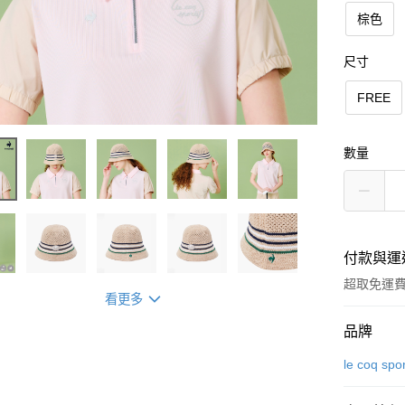
棕色
尺寸
FREE
數量
付款與運
超取免運
看更多
付款方式
品牌
信用卡一
le coq spo
超商取貨