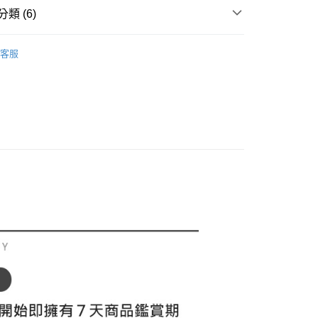
付／iPASS MONEY」等通路繳費。
家取貨
成立數日內，您將收到繳費通知簡訊。
類 (6)
費通知簡訊後14天內，點擊此簡訊中的連結，可透過四大超商
項】
網路銀行／等多元方式進行付款，方視為交易完成。
sportif GOLF
高爾夫配件｜球帽、圍巾
係由「台灣大哥大股份有限公司」（以下簡稱本公司）所提供，讓
：結帳手續完成當下不需立刻繳費，但若您需要取消訂單，請聯
貨付款
客服
易時，得透過本服務購買商品或服務，並由商店將買賣／分期付
的店家。未經商家同意取消之訂單仍視為有效，需透過AFTEE
◼️ 帽子
遮陽帽
金債權讓與本公司後，依約使用本公司帳單繳交帳款。
繳納相關費用。
意付款使用「大哥付你分期」之契約關係目的，商店將以您的個人
否成功請以「AFTEE先享後付 」之結帳頁面顯示為準，若有關於
春夏新品
⛳ le coq sportif Golf公雞高爾夫
含姓名、電話或地址）提供予台灣大哥大進項蒐集、處理及利
功／繳費後需取消欲退款等相關疑問，請聯繫「AFTEE先享後
爾富取貨
公司與您本人進行分期帳單所需資料之確認、核對及更正。
援中心」
https://netprotections.freshdesk.com/support/home
sportif GOLF
🏌️‍♂️ 2026春夏商品
戶服務條款，請詳閱以下連結：
https://oppay.tw/userRule
選｜精選3折起
項】
🌡️熱浪來襲：涼感❎機能❎專區
配件
付款
恩沛科技股份有限公司提供之「AFTEE先享後付」服務完成之
sportif GOLF
✈️ 韓版特輯
配件
依本服務之必要範圍內提供個人資料，並將交易相關給付款項請
讓予恩沛科技股份有限公司。
個人資料處理事宜，請瀏覽以下網址：
1取貨
ee.tw/terms/#terms3
年的使用者請事先徵得法定代理人或監護人之同意方可使用
E先享後付」，若未經同意申辦者引起之損失，本公司不負相關責
AFTEE先享後付」時，將依據個別帳號之用戶狀況，依本公司
核予不同之上限額度；若仍有額度不足之情形，本公司將視審查
用戶進行身份認證。
一人註冊多個帳號或使用他人資訊註冊。若發現惡意使用之情
科技股份有限公司將有權停止該用戶之使用額度並採取法律行