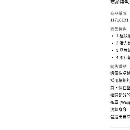
商品特色
LINE Pay
商品編號
Apple Pay
11718131
商品特色
街口支付
1.極
悠遊付
2.活
3.品
大哥付你
4.柔
相關說明
【大哥付
銷售重點
AFTEE先
1.本服務
透氣性卓
2.付款方
相關說明
流程，驗
採用精細
【關於「A
ATM付款
完成交易
AFTEE
質，但在
3.實際核
便利好安
帽簷部分
4.訂單成
１．簡單
消。如遇
２．便利
布章 (Wa
運送方式
無法說明
３．安心
洗練身分
【繳款方
全家取貨
1.分期款
營造出自
【「AFT
醒簡訊。
免運費
１．於結帳
2.透過簡
付」結帳