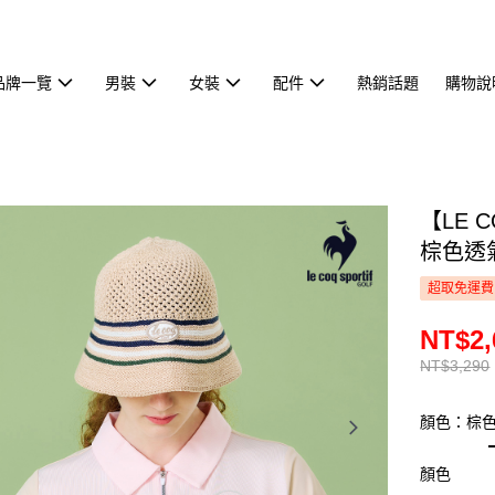
品牌一覽
男裝
女裝
配件
熱銷話題
購物說
【LE 
棕色透氣
超取免運費
NT$2,
NT$3,290
顏色：棕
顏色