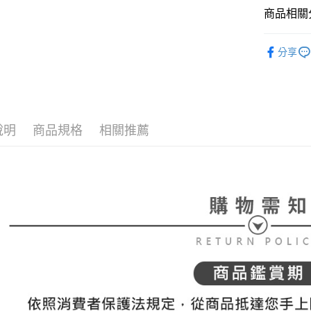
帳／街口支
付款後全
２．訂單
商品相關分
３．收到繳
免運費
【注意事
／ATM／
⛳️ le coq 
1.本服務
※ 請注意
萊爾富取
分享
用戶於交
絡購買商品
▶配件
款買賣價
先享後付
免運費
2.基於同
※ 交易是
🌸2026 
資料（包
是否繳費成
付款後萊
用，由本
付客戶支
⛳️ le coq 
免運費
3.完整用
說明
商品規格
相關推薦
📍本月精
【注意事
7-11取貨
１．透過由
⛳️ le coq 
交易，需
免運費
求債權轉
２．關於
付款後7-1
https://aft
免運費
３．未成
「AFTE
宅配
任。
４．使用「
免運費
即時審查
結果請求
離島宅配
５．嚴禁
免運費
形，恩沛
動。