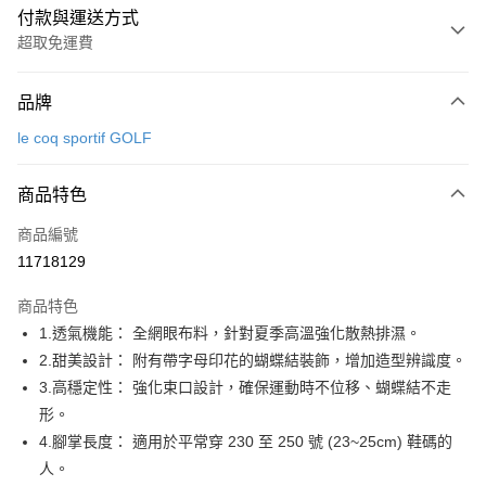
付款與運送方式
超取免運費
付款方式
品牌
信用卡一次付款
le coq sportif GOLF
超商取貨付款
商品特色
LINE Pay
商品編號
Apple Pay
11718129
街口支付
商品特色
悠遊付
1.透氣機能： 全網眼布料，針對夏季高溫強化散熱排濕。
大哥付你分期
2.甜美設計： 附有帶字母印花的蝴蝶結裝飾，增加造型辨識度。
相關說明
3.高穩定性： 強化束口設計，確保運動時不位移、蝴蝶結不走
【大哥付你分期使用說明】
形。
AFTEE先享後付
1.本服務由台灣大哥大提供，台灣大哥大用戶可立即使用無須另外申請。
4.腳掌長度： 適用於平常穿 230 至 250 號 (23~25cm) 鞋碼的
2.付款方式選擇「大哥付你分期」，訂單成立後會自動跳轉到大哥付的交易
相關說明
流程，驗證手機門號後，選擇欲分期的期數、繳款截止日，確認付款後即完
人。
【關於「AFTEE先享後付」】
成交易。