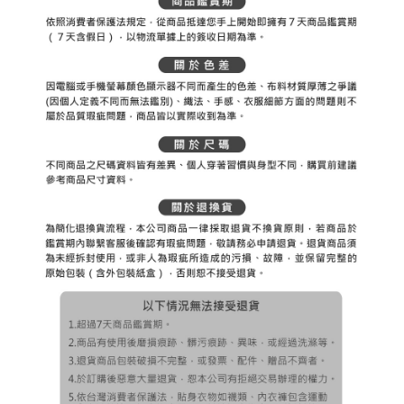
３．未成年的使用者請事先徵得法定代理人或監護人之同意方可使用
宅配
「AFTEE先享後付」，若未經同意申辦者引起之損失，本公司不負相關責
任。
免運費
４．使用「AFTEE先享後付」時，將依據個別帳號之用戶狀況，依本公司即
時審查核予不同之上限額度；若仍有額度不足之情形，本公司將視審查結果
離島宅配
請求用戶進行身份認證。
免運費
５．嚴禁一人註冊多個帳號或使用他人資訊註冊。若發現惡意使用之情形，
恩沛科技股份有限公司將有權停止該用戶之使用額度並採取法律行動。