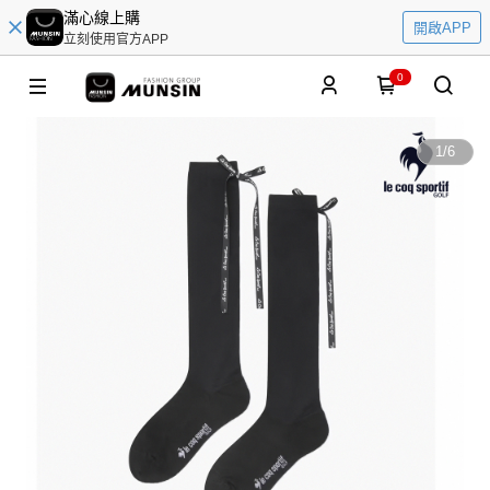
滿心線上購
開啟APP
立刻使用官方APP
0
1
/
6