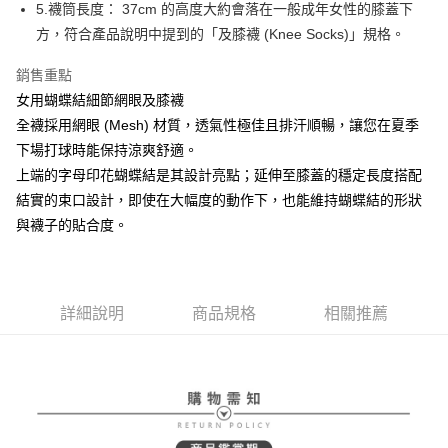
ATM付款
AFTEE先享後付是「在收到商品之後才付款」的支付方式。 讓您購物簡單
5.襪筒長度： 37cm 的高度大約會落在一般成年女性的膝蓋下
3.實際核准額度、可分期數及費用金額請依後續交易確認頁面所載為準。
便利好安心！
方，符合產品說明中提到的「及膝襪 (Knee Socks)」規格。
4.訂單成立30分鐘內，如未前往確認交易或遇審核未通過，訂單將自動取
１．簡單：不需註冊會員、不需綁卡、不需儲值。
運送方式
消。如遇「轉專審核」未通過狀況，表示未達大哥付你分期系統評分，恕無
２．便利：只要手機號碼，簡訊認證，即可結帳。
法說明評估內容。
銷售重點
３．安心：先確認商品／服務後，再付款。
全家取貨付款
【繳款方式說明】
女用蝴蝶結細節網眼及膝襪
1.分期款項不併入電信帳單，「大哥付你分期」於每月結算日後寄送繳費提
免運費
【「AFTEE先享後付」結帳流程】
全襪採用網眼 (Mesh) 材質，透氣性極佳且排汗順暢，讓您在夏季
醒簡訊。
１．於結帳方式選擇「AFTEE先享後付」後，將跳轉至「AFTEE先享後付」
2.透過簡訊連結打開帳單後，可選擇「超商條碼／台灣大直營門市／銀行轉
付款後全家取貨
下場打球時能保持涼爽舒適。
結帳頁面，進行簡訊認證並確認金額後，即可完成結帳。
帳／街口支付／iPASS MONEY」等通路繳費。
２．訂單成立數日內，您將收到繳費通知簡訊。
上端的字母印花蝴蝶結是其設計亮點；延伸至膝蓋的穩定長度搭配
免運費
３．收到繳費通知簡訊後14天內，點擊此簡訊中的連結，可透過四大超商／
【注意事項】
結實的束口設計，即使在大幅度的動作下，也能維持蝴蝶結的形狀
ATM／網路銀行／等多元方式進行付款，方視為交易完成。
萊爾富取貨付款
1.本服務係由「台灣大哥大股份有限公司」（以下簡稱本公司）所提供，讓
※ 請注意：結帳手續完成當下不需立刻繳費，但若您需要取消訂單，請聯絡
與襪子的貼合度。
用戶於交易時，得透過本服務購買商品或服務，並由商店將買賣／分期付款
免運費
購買商品的店家。未經商家同意取消之訂單仍視為有效，需透過AFTEE先享
買賣價金債權讓與本公司後，依約使用本公司帳單繳交帳款。
後付繳納相關費用。
2.基於同意付款使用「大哥付你分期」之契約關係目的，商店將以您的個人
付款後萊爾富取貨
※ 交易是否成功請以「AFTEE先享後付 」之結帳頁面顯示為準，若有關於
資料（包含姓名、電話或地址）提供予台灣大哥大進項蒐集、處理及利用，
是否繳費成功／繳費後需取消欲退款等相關疑問，請聯繫「AFTEE先享後付
免運費
由本公司與您本人進行分期帳單所需資料之確認、核對及更正。
詳細說明
商品規格
相關推薦
客戶支援中心」
https://netprotections.freshdesk.com/support/home
3.完整用戶服務條款，請詳閱以下連結：
https://oppay.tw/userRule
7-11取貨付款
【注意事項】
１．透過由恩沛科技股份有限公司提供之「AFTEE先享後付」服務完成之交
免運費
易，需依本服務之必要範圍內提供個人資料，並將交易相關給付款項請求債
權轉讓予恩沛科技股份有限公司。
付款後7-11取貨
２．關於個人資料處理事宜，請瀏覽以下網址：
免運費
https://aftee.tw/terms/#terms3