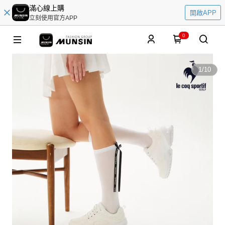
滿心線上購
開啟APP
立刻使用官方APP
0
1
/
10