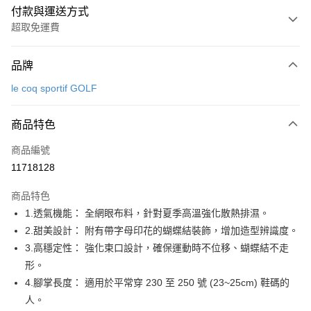
付款與運送方式
超取免運費
付款方式
品牌
信用卡一次付款
le coq sportif GOLF
超商取貨付款
商品特色
LINE Pay
商品編號
Apple Pay
11718128
街口支付
商品特色
悠遊付
1.透氣機能： 全網眼布料，針對夏季高溫強化散熱排濕。
大哥付你分期
2.甜美設計： 附有帶字母印花的蝴蝶結裝飾，增加造型辨識度。
相關說明
3.高穩定性： 強化束口設計，確保運動時不位移、蝴蝶結不走
【大哥付你分期使用說明】
形。
AFTEE先享後付
1.本服務由台灣大哥大提供，台灣大哥大用戶可立即使用無須另外申請。
4.腳掌長度： 適用於平常穿 230 至 250 號 (23~25cm) 鞋碼的
2.付款方式選擇「大哥付你分期」，訂單成立後會自動跳轉到大哥付的交易
相關說明
流程，驗證手機門號後，選擇欲分期的期數、繳款截止日，確認付款後即完
人。
【關於「AFTEE先享後付」】
成交易。