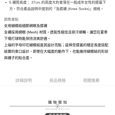
ATM付款
AFTEE先享後付是「在收到商品之後才付款」的支付方式。 讓您購物簡單
5.襪筒長度： 37cm 的高度大約會落在一般成年女性的膝蓋下
3.實際核准額度、可分期數及費用金額請依後續交易確認頁面所載為準。
便利好安心！
方，符合產品說明中提到的「及膝襪 (Knee Socks)」規格。
4.訂單成立30分鐘內，如未前往確認交易或遇審核未通過，訂單將自動取
１．簡單：不需註冊會員、不需綁卡、不需儲值。
運送方式
消。如遇「轉專審核」未通過狀況，表示未達大哥付你分期系統評分，恕無
２．便利：只要手機號碼，簡訊認證，即可結帳。
法說明評估內容。
銷售重點
３．安心：先確認商品／服務後，再付款。
全家取貨付款
【繳款方式說明】
女用蝴蝶結細節網眼及膝襪
1.分期款項不併入電信帳單，「大哥付你分期」於每月結算日後寄送繳費提
免運費
【「AFTEE先享後付」結帳流程】
全襪採用網眼 (Mesh) 材質，透氣性極佳且排汗順暢，讓您在夏季
醒簡訊。
１．於結帳方式選擇「AFTEE先享後付」後，將跳轉至「AFTEE先享後付」
2.透過簡訊連結打開帳單後，可選擇「超商條碼／台灣大直營門市／銀行轉
付款後全家取貨
下場打球時能保持涼爽舒適。
結帳頁面，進行簡訊認證並確認金額後，即可完成結帳。
帳／街口支付／iPASS MONEY」等通路繳費。
２．訂單成立數日內，您將收到繳費通知簡訊。
上端的字母印花蝴蝶結是其設計亮點；延伸至膝蓋的穩定長度搭配
免運費
３．收到繳費通知簡訊後14天內，點擊此簡訊中的連結，可透過四大超商／
【注意事項】
結實的束口設計，即使在大幅度的動作下，也能維持蝴蝶結的形狀
ATM／網路銀行／等多元方式進行付款，方視為交易完成。
萊爾富取貨付款
1.本服務係由「台灣大哥大股份有限公司」（以下簡稱本公司）所提供，讓
※ 請注意：結帳手續完成當下不需立刻繳費，但若您需要取消訂單，請聯絡
與襪子的貼合度。
用戶於交易時，得透過本服務購買商品或服務，並由商店將買賣／分期付款
免運費
購買商品的店家。未經商家同意取消之訂單仍視為有效，需透過AFTEE先享
買賣價金債權讓與本公司後，依約使用本公司帳單繳交帳款。
後付繳納相關費用。
2.基於同意付款使用「大哥付你分期」之契約關係目的，商店將以您的個人
付款後萊爾富取貨
※ 交易是否成功請以「AFTEE先享後付 」之結帳頁面顯示為準，若有關於
資料（包含姓名、電話或地址）提供予台灣大哥大進項蒐集、處理及利用，
是否繳費成功／繳費後需取消欲退款等相關疑問，請聯繫「AFTEE先享後付
免運費
由本公司與您本人進行分期帳單所需資料之確認、核對及更正。
詳細說明
商品規格
相關推薦
客戶支援中心」
https://netprotections.freshdesk.com/support/home
3.完整用戶服務條款，請詳閱以下連結：
https://oppay.tw/userRule
7-11取貨付款
【注意事項】
１．透過由恩沛科技股份有限公司提供之「AFTEE先享後付」服務完成之交
免運費
易，需依本服務之必要範圍內提供個人資料，並將交易相關給付款項請求債
權轉讓予恩沛科技股份有限公司。
付款後7-11取貨
２．關於個人資料處理事宜，請瀏覽以下網址：
免運費
https://aftee.tw/terms/#terms3