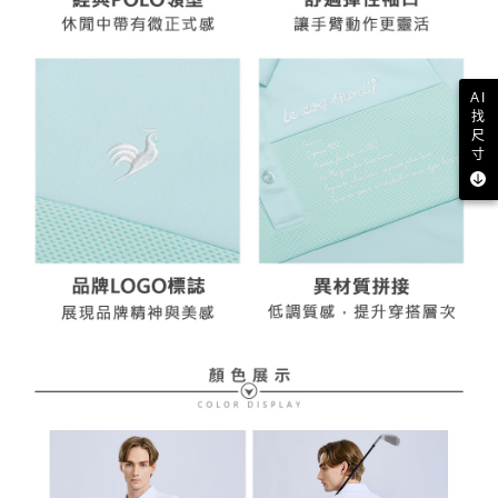
AI
找
尺
寸