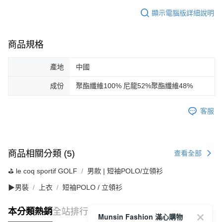
顯示電腦版詳細說明
商品規格
產地
中國
成份
聚酯纖維100% 尼龍52%聚酯纖維48%
客服
商品相關分類 (5)
查看全部
⛳️ le coq sportif GOLF
男款 | 短袖POLO/立領衫
▶男裝
上衣
短袖POLO / 立領衫
本分類熱銷
全站排行
Munsin Fashion 滿心購物