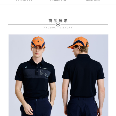
２．訂單成立數日內，您將收到繳費通知簡訊。
免運費
３．收到繳費通知簡訊後14天內，點擊此簡訊中的連結，可透過四大超商／
【注意事項】
ATM／網路銀行／等多元方式進行付款，方視為交易完成。
萊爾富取貨付款
1.本服務係由「台灣大哥大股份有限公司」（以下簡稱本公司）所提供，讓
※ 請注意：結帳手續完成當下不需立刻繳費，但若您需要取消訂單，請聯絡
用戶於交易時，得透過本服務購買商品或服務，並由商店將買賣／分期付款
免運費
購買商品的店家。未經商家同意取消之訂單仍視為有效，需透過AFTEE先享
買賣價金債權讓與本公司後，依約使用本公司帳單繳交帳款。
後付繳納相關費用。
2.基於同意付款使用「大哥付你分期」之契約關係目的，商店將以您的個人
付款後萊爾富取貨
※ 交易是否成功請以「AFTEE先享後付 」之結帳頁面顯示為準，若有關於
資料（包含姓名、電話或地址）提供予台灣大哥大進項蒐集、處理及利用，
是否繳費成功／繳費後需取消欲退款等相關疑問，請聯繫「AFTEE先享後付
免運費
由本公司與您本人進行分期帳單所需資料之確認、核對及更正。
客戶支援中心」
https://netprotections.freshdesk.com/support/home
3.完整用戶服務條款，請詳閱以下連結：
https://oppay.tw/userRule
7-11取貨付款
【注意事項】
１．透過由恩沛科技股份有限公司提供之「AFTEE先享後付」服務完成之交
免運費
易，需依本服務之必要範圍內提供個人資料，並將交易相關給付款項請求債
權轉讓予恩沛科技股份有限公司。
付款後7-11取貨
２．關於個人資料處理事宜，請瀏覽以下網址：
免運費
https://aftee.tw/terms/#terms3
３．未成年的使用者請事先徵得法定代理人或監護人之同意方可使用
宅配
「AFTEE先享後付」，若未經同意申辦者引起之損失，本公司不負相關責
任。
免運費
４．使用「AFTEE先享後付」時，將依據個別帳號之用戶狀況，依本公司即
時審查核予不同之上限額度；若仍有額度不足之情形，本公司將視審查結果
離島宅配
請求用戶進行身份認證。
免運費
５．嚴禁一人註冊多個帳號或使用他人資訊註冊。若發現惡意使用之情形，
恩沛科技股份有限公司將有權停止該用戶之使用額度並採取法律行動。