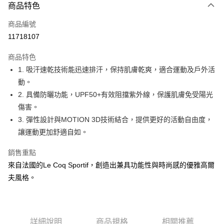
商品特色
LINE Pay
商品編號
Apple Pay
11718107
街口支付
商品特色
悠遊付
1. 吸汗速乾技術能迅速排汗，保持肌膚乾爽，適合運動及戶外活
大哥付你分期
動。
相關說明
2. 具備防曬功能，UPF50+有效阻擋紫外線，保護肌膚免受陽光
【大哥付你分期使用說明】
傷害。
AFTEE先享後付
1.本服務由台灣大哥大提供，台灣大哥大用戶可立即使用無須另外申請。
3. 彈性設計與MOTION 3D技術結合，提供更好的活動自由度，
2.付款方式選擇「大哥付你分期」，訂單成立後會自動跳轉到大哥付的交易
相關說明
流程，驗證手機門號後，選擇欲分期的期數、繳款截止日，確認付款後即完
讓運動更加舒適自如。
【關於「AFTEE先享後付」】
成交易。
ATM付款
AFTEE先享後付是「在收到商品之後才付款」的支付方式。 讓您購物簡單
3.實際核准額度、可分期數及費用金額請依後續交易確認頁面所載為準。
銷售重點
便利好安心！
4.訂單成立30分鐘內，如未前往確認交易或遇審核未通過，訂單將自動取
１．簡單：不需註冊會員、不需綁卡、不需儲值。
來自法國的Le Coq Sportif，創造出兼具功能性與時尚感的優雅高爾
運送方式
消。如遇「轉專審核」未通過狀況，表示未達大哥付你分期系統評分，恕無
２．便利：只要手機號碼，簡訊認證，即可結帳。
法說明評估內容。
夫風格。
３．安心：先確認商品／服務後，再付款。
全家取貨付款
【繳款方式說明】
1.分期款項不併入電信帳單，「大哥付你分期」於每月結算日後寄送繳費提
免運費
【「AFTEE先享後付」結帳流程】
醒簡訊。
１．於結帳方式選擇「AFTEE先享後付」後，將跳轉至「AFTEE先享後付」
2.透過簡訊連結打開帳單後，可選擇「超商條碼／台灣大直營門市／銀行轉
付款後全家取貨
結帳頁面，進行簡訊認證並確認金額後，即可完成結帳。
帳／街口支付／iPASS MONEY」等通路繳費。
詳細說明
商品規格
相關推薦