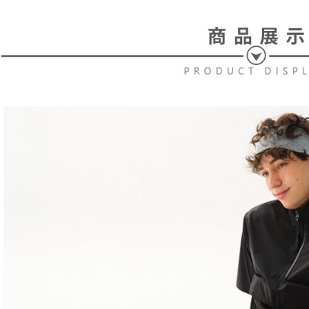
⛳️ le coq 
す。
き、限度
付款後7-1
2. 「OP
2.決済金額
送料無料
人情報（
3.現在、
処理およ
宅配
報の確認
三、利用規
3. 完全
プロテクシ
送料無料
ださい：
ht
します。
文者の氏
離島宅配
これに限ら
送料無料
されます。
AFTEE
明』をご
AFTEE
なります。
延滞納金
後見人の同
個人情報
を行使し
cs_tw@netp
を、必要な
AFTEE
意いただ