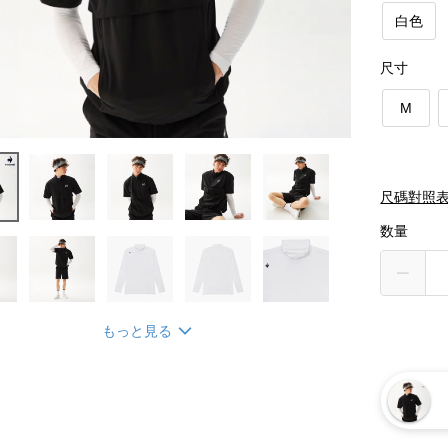
白色
尺寸
M
尺碼對照
数量
もっと見る