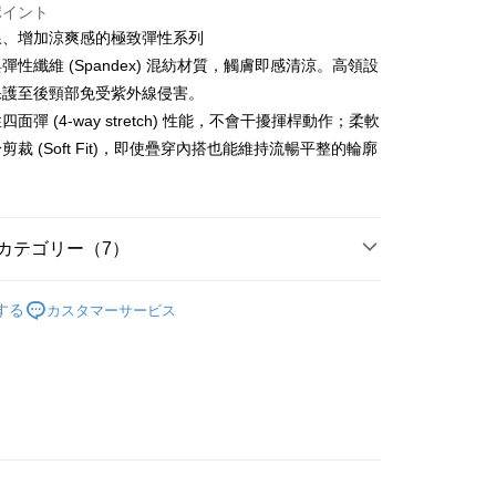
ポイント
請なしで即時に利用可能です。
方法で「OP Pay Later」を選択すると、注文が成立した後に自
TEE代金後払いについて
線、增加涼爽感的極致彈性系列
 Pay Later の取引プロセスに移行し、携帯番号を確認後、分割
い方法でAFTEE代金後払いを選択すると、携帯電話認証ウィン
彈性纖維 (Spandex) 混紡材質，觸膚即感清涼。高領設
数や支払い期限を選択し、支払いを確認すると取引が完了しま
示されます。
保護至後頸部免受紫外線侵害。
で認証してお支払い手続を進めてください。
の承認額、分割回数および費用については、後続の取引確認ペー
るときのお支払いは不要です。商品はご指定の住所に配送されま
面彈 (4-way stretch) 性能，不會干擾揮桿動作；柔軟
とします。
剪裁 (Soft Fit)，即使疊穿內搭也能維持流暢平整的輪廓
成立後30分以内に確認取引を行わない場合や審査が通過しない場
が完了すると、携帯に支払い通知のSMSが届きます。アプリ会
付款
は自動的にキャンセルされます。「転専審査」に未通過の状況
、AFTEE アプリプッシュ通知が届きます。
た場合は、システムの評価基準に達していないことを意味し、
け取り時のお支払いは不要です。商品を確かめてから、SMSま
についての説明はいたしかねます。
の通知に従って、4大コンビニ、またはATM/オンラインバンキ
家取貨
支払いください。
カテゴリー（7）
方法の説明】
限は最短で 14 日以内ですので、ご注意ください。AFTEE ア
sportif GOLF
いの金額は電信請求書に統合されず、「OP Pay Later」は毎月
男款 | 長袖POLO/立領衫
ンロードして AFTEE 会員になるとお支払い期限を最長 45 日
貨付款
する
カスタマーサービス
に支払いリマインダーのSMSを送信します。
延長できます。
上衣
長袖T恤
Sのリンクを通じて請求書を開いた後、「コンビニバーコード／台
舗／銀行振込／街口支払い／iPASS MONEY」などのチャネル
は、ショップが請求した期日と、AFTEEで延長できる日数を
◼️ 高爾夫裝備
內搭衣/褲
を選択できます。
爾富取貨
されます。AFTEEで注文すると、商品を受け取るまで支払い
長できますが、商品を期限内に受け取れない場合があります
選｜精選3折起
🌡️熱浪來襲：涼感❎機能❎專區
上衣
項】
約商品や商品到着日が比較的遅い商品）。そのため、商品到着
ービスは「台湾大哥大株式会社」（以下「当社」といいます）に
わらず、AFTEEで指定された期限内にお支払いください。
春夏新品
⛳ le coq sportif Golf公雞高爾夫
付款
供され、ユーザーが取引時に本サービスを通じて商品やサービ
できるようにし、店舗が売買／分割払い売買の債権を当社に譲
sportif GOLF
🏌️‍♂️ 2026春夏商品
い限度額
、契約に基づいて当社の請求書で帳款を支払うことになりま
AFTEEを ご利用の際に、認証結果及び当社の審査の結果に基づ