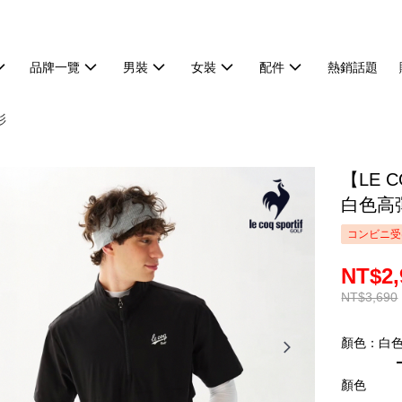
品牌一覽
男裝
女裝
配件
熱銷話題
衫
【LE 
白色高彈
コンビニ受
NT$2,
NT$3,690
顏色：白
顏色