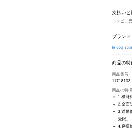
支払いと
コンビニ
お支払い
ブランド
クレジット
le coq spo
コンビニ
商品の特
LINE Pay
商品番号
Apple Pay
11718103
JKOPAY
商品の特
1.機
Easy Walle
2.全
3.運
OP Pay La
説明
受限。
【OP Pay
4.穿
AFTEE
1. 本サ