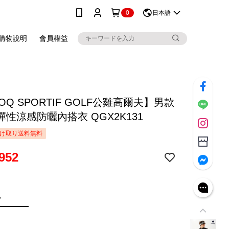
0
日本語
購物說明
會員權益
COQ SPORTIF GOLF公雞高爾夫】男款
性涼感防曬內搭衣 QGX2K131
け取り送料無料
952
色