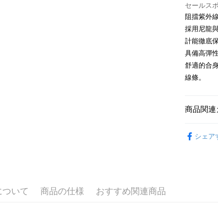
セールス
追加の申
説明
2. 支払い
一、 AF
阻擋紫外
ATM払い
動的に OP
1.お支払
採用尼龍與
払いの回
ドウが表
す。
計能徹底
2.SMS
3. 実際
3.注文す
具備高彈性四
配送方法
ジを基準
す。
舒適的合身
4. 注文
4.ご注文
全家取貨
合、注文
線條。
員の場合は
が発生し
送料無料
5.商品受
評価内容
たはアプリ
付款後全
ングでお
商品関連
送料無料
【支払い
代金納付期
⛳️ le coq 
1. 分割払
プリをダウ
萊爾富取
シェア
の締め日後
以内まで
▶男裝
2. SM
送料無料
湾大直営店
お支払期限
▶配件
で支払い
付款後萊
もとに計算
期限を延
📍本月精
送料無料
【注意事
（例：予
1. 本サ
について
商品の仕様
おすすめ関連商品
の有無に関
🌸2026 
7-11取貨
よって提
スを購入
⛳️ le coq 
二、支払
送料無料
渡した後
1.初回 