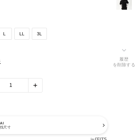
L
LL
3L
履歴
表
を削除する
AI
找尺寸