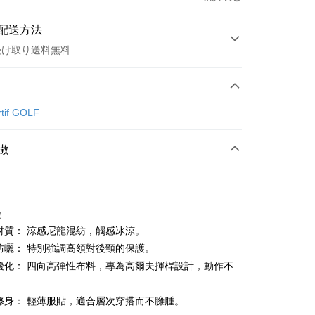
配送方法
受け取り送料無料
方法
カード1回払い
rtif GOLF
店頭代金引換
徴
徴
能材質： 涼感尼龍混紡，觸感冰涼。
t
面防曬： 特別強調高領對後頸的保護。
動優化： 四向高彈性布料，專為高爾夫揮桿設計，動作不
ter
 Later 使用説明】
搭修身： 輕薄服貼，適合層次穿搭而不臃腫。
代金後払い
ービスは台湾大哥大によって提供され、台湾大哥大のユーザーは