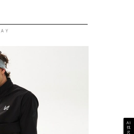
sportif GOLF
✈️ 韓版特輯
男裝
額が設定されます。
1取貨
 Pay Later」を利用する契約関係の目的から、店舗はあなたの個
は最低NT$20です。
名前、電話または住所を含む）を台湾大哥大に提供し、収集、
台湾の会員のみご利用いただけます。
び利用するために、当社があなた本人と分割請求書に必要な情
、照合および修正を行います。
約「AFTEE代金後払い」（以下当サービスという）はネット
なユーザーサービス規約については、以下のリンクを参照してく
ョンズ（以下 AFTEE という）が提供し、AFTEEが代金を徴収
tps://oppay.tw/userRule
当サービスご利用の際に提供しなければならない個人情報（注
名、電話番号、受取人の氏名、電話番号、受取人住所を含むが
ない）は、AFTEEに渡され当サービスで必要な範囲内で利用
AFTEEの個人情報の収集、処理、利用について、詳細は
公式ホームページの『個人情報の収集、処理及び利用に関する声
参照ください（
https://aftee.tw/privacypolicy/
）。
の初回ご利用の際に、審査を通過すれば、最高額がNT$10,000に
支払い期限を過ぎた場合、その金額に基づいて年利20%の遅
が加算されます。未成年の利用者は、事前に法定代理人または
意を得ればAFTEEをご利用いただけます。
の処理、利用について疑問がある、または関連する法律の権利
たい場合は、ネットプロテクションズ
rotections.co.jp
にご連絡ください。上記に示した個人情報
購入注文書とあわせてAFTEEにご提供いただく、または
AI
にあなたの個人情報の収集、処理、利用を許可することににご同
找
けない場合は、当サービスを選択しないでください。
尺