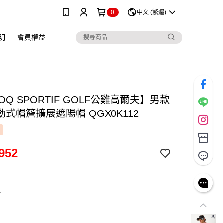
0
中文 (繁體)
明
會員權益
COQ SPORTIF GOLF公雞高爾夫】男款
式帽簷擴展遮陽帽 QGX0K112
952
色