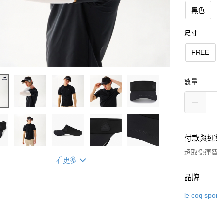
黑色
尺寸
FREE
數量
付款與運
超取免運
看更多
付款方式
品牌
信用卡一
le coq spo
超商取貨