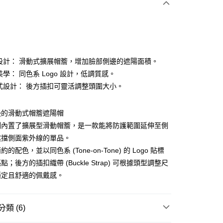
利設計： 滑動式擴展帽簷，增加臉部側邊的遮陽面積。
美學： 同色系 Logo 設計，低調質感。
調式設計： 後方插扣可靈活調整頭圍大小。
分期
你分期使用說明】
邊的滑動式帽簷遮陽帽
享後付
由台灣大哥大提供，台灣大哥大用戶可立即使用無須另外申請。
側內置了擴展型滑動帽簷，是一款能將防護範圍延伸至側
式選擇「大哥付你分期」，訂單成立後會自動跳轉到大哥付的交易
證手機門號後，選擇欲分期的期數、繳款截止日，確認付款後即
遮擋側面紫外線的單品。
FTEE先享後付」】
。
先享後付是「在收到商品之後才付款」的支付方式。 讓您購物簡單
的配色，並以同色系 (Tone-on-Tone) 的 Logo 貼標
准額度、可分期數及費用金額請依後續交易確認頁面所載為準。
心！
；後方的插扣織帶 (Buckle Strap) 可根據頭型調整尺
立30分鐘內，如未前往確認交易或遇審核未通過，訂單將自動取
：不需註冊會員、不需綁卡、不需儲值。
「轉專審核」未通過狀況，表示未達大哥付你分期系統評分，恕
：只要手機號碼，簡訊認證，即可結帳。
穩定且舒適的佩戴感。
評估內容。
：先確認商品／服務後，再付款。
式說明】
付款
項不併入電信帳單，「大哥付你分期」於每月結算日後寄送繳費提
EE先享後付」結帳流程】
類 (6)
方式選擇「AFTEE先享後付」後，將跳轉至「AFTEE先享後
訊連結打開帳單後，可選擇「超商條碼／台灣大直營門市／銀行轉
頁面，進行簡訊認證並確認金額後，即可完成結帳。