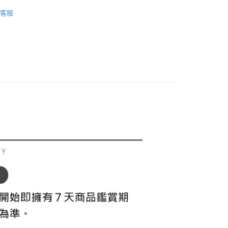
付／iPASS MONEY」等通路繳費。
sportif GOLF
高爾夫配件｜球帽、圍巾
家取貨
成立數日內，您將收到繳費通知簡訊。
客服
費通知簡訊後14天內，點擊此簡訊中的連結，可透過四大超商
◼️ 帽子
遮陽帽
項】
網路銀行／等多元方式進行付款，方視為交易完成。
係由「台灣大哥大股份有限公司」（以下簡稱本公司）所提供，讓
：結帳手續完成當下不需立刻繳費，但若您需要取消訂單，請聯
貨付款
春夏新品
⛳ le coq sportif Golf公雞高爾夫
易時，得透過本服務購買商品或服務，並由商店將買賣／分期付
的店家。未經商家同意取消之訂單仍視為有效，需透過AFTEE
金債權讓與本公司後，依約使用本公司帳單繳交帳款。
繳納相關費用。
sportif GOLF
🏌️‍♂️ 2026春夏商品
意付款使用「大哥付你分期」之契約關係目的，商店將以您的個人
否成功請以「AFTEE先享後付 」之結帳頁面顯示為準，若有關於
含姓名、電話或地址）提供予台灣大哥大進項蒐集、處理及利
功／繳費後需取消欲退款等相關疑問，請聯繫「AFTEE先享後
爾富取貨
選｜精選3折起
🌡️熱浪來襲：涼感❎機能❎專區
配件
公司與您本人進行分期帳單所需資料之確認、核對及更正。
援中心」
https://netprotections.freshdesk.com/support/home
戶服務條款，請詳閱以下連結：
https://oppay.tw/userRule
sportif GOLF
✈️ 韓版特輯
配件
項】
付款
恩沛科技股份有限公司提供之「AFTEE先享後付」服務完成之
依本服務之必要範圍內提供個人資料，並將交易相關給付款項請
讓予恩沛科技股份有限公司。
個人資料處理事宜，請瀏覽以下網址：
1取貨
ee.tw/terms/#terms3
年的使用者請事先徵得法定代理人或監護人之同意方可使用
E先享後付」，若未經同意申辦者引起之損失，本公司不負相關責
AFTEE先享後付」時，將依據個別帳號之用戶狀況，依本公司
核予不同之上限額度；若仍有額度不足之情形，本公司將視審查
用戶進行身份認證。
一人註冊多個帳號或使用他人資訊註冊。若發現惡意使用之情
科技股份有限公司將有權停止該用戶之使用額度並採取法律行