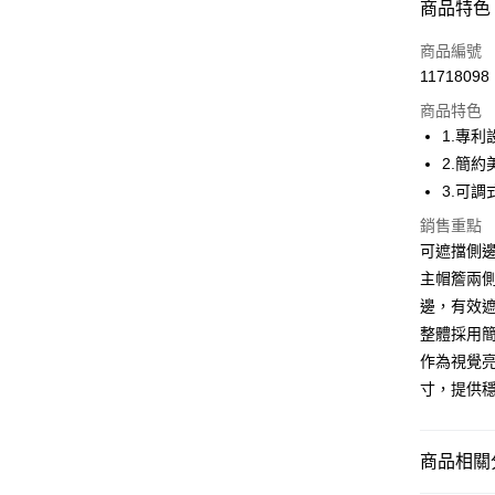
商品特色
LINE Pay
商品編號
Apple Pay
11718098
商品特色
街口支付
1.專
悠遊付
2.簡約
3.可
大哥付你
相關說明
銷售重點
【大哥付
可遮擋側
AFTEE先
1.本服務
主帽簷兩
2.付款方
相關說明
流程，驗
邊，有效
【關於「A
ATM付款
完成交易
AFTEE
整體採用簡約
3.實際核
便利好安
作為視覺亮點
4.訂單成
１．簡單
消。如遇
２．便利
寸，提供
運送方式
無法說明
３．安心
【繳款方
全家取貨
1.分期款
【「AFT
商品相關分
醒簡訊。
免運費
１．於結帳
2.透過簡
付」結帳