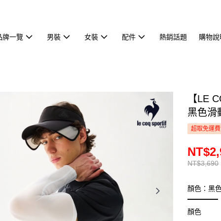
品牌一覽
男裝
女裝
配件
熱銷話題
購物說
【LE 
黑色滑動
超取免運費
NT$2,
NT$3,690
顏色：黑
顏色