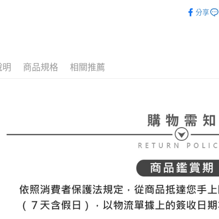
帳／街口支
⛳️ le coq 
付款後全
２．訂單
分享
３．收到繳
免運費
▶配件
【注意事
／ATM／
1.本服務
※ 請注意
萊爾富取
🌸2026 
用戶於交
絡購買商品
款買賣價
先享後付
免運費
⛳️ le coq 
2.基於同
※ 交易是
資料（包
說明
商品規格
相關推薦
是否繳費成
付款後萊
📍本月精
用，由本
付客戶支
免運費
3.完整用
⛳️ le coq 
【注意事
7-11取貨
１．透過由
交易，需
免運費
求債權轉
２．關於
付款後7-1
https://aft
免運費
３．未成
「AFTE
宅配
任。
４．使用「
免運費
即時審查
結果請求
離島宅配
５．嚴禁
免運費
形，恩沛
動。