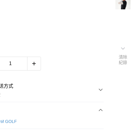
清除
紀錄
送方式
費
次付款
rtif GOLF
付款