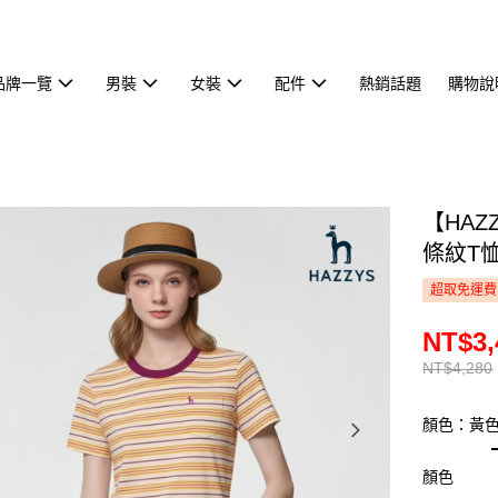
品牌一覽
男裝
女裝
配件
熱銷話題
購物說
【HA
條紋T恤
超取免運費
NT$3,
NT$4,280
顏色：黃
顏色