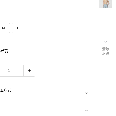
M
L
清除
參考表
紀錄
送方式
費