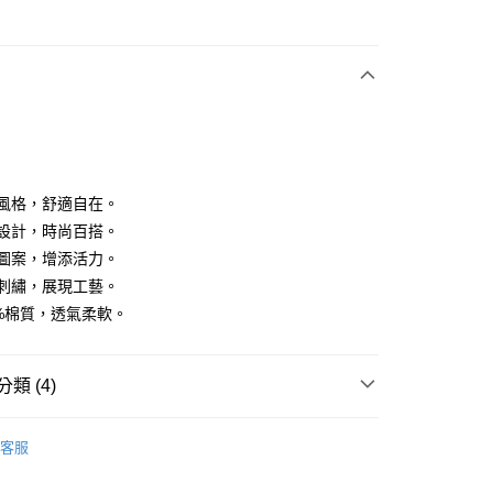
次付款
付款
休閒風格，舒適自在。
簡約設計，時尚百搭。
條紋圖案，增添活力。
分期
精緻刺繡，展現工藝。
你分期使用說明】
00%棉質，透氣柔軟。
享後付
由台灣大哥大提供，台灣大哥大用戶可立即使用無須另外申請。
式選擇「大哥付你分期」，訂單成立後會自動跳轉到大哥付的交易
證手機門號後，選擇欲分期的期數、繳款截止日，確認付款後即
FTEE先享後付」】
類 (4)
。
先享後付是「在收到商品之後才付款」的支付方式。 讓您購物簡單
准額度、可分期數及費用金額請依後續交易確認頁面所載為準。
心！
YS
👗 女裝 | 上衣 재킷
立30分鐘內，如未前往確認交易或遇審核未通過，訂單將自動取
：不需註冊會員、不需綁卡、不需儲值。
客服
「轉專審核」未通過狀況，表示未達大哥付你分期系統評分，恕
：只要手機號碼，簡訊認證，即可結帳。
上衣
短袖T恤
評估內容。
：先確認商品／服務後，再付款。
式說明】