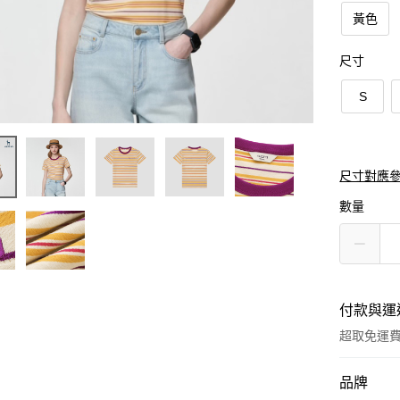
黃色
尺寸
S
尺寸對應
數量
付款與運
超取免運
付款方式
品牌