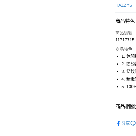
信用卡一
HAZZYS
超商取貨
商品特色
LINE Pay
商品編號
Apple Pay
11717715
商品特色
街口支付
1. 
悠遊付
2. 
3. 
大哥付你
4. 
相關說明
【大哥付
5. 1
AFTEE先
1.本服務
2.付款方
相關說明
流程，驗
【關於「A
商品相關分
ATM付款
完成交易
AFTEE
3.實際核
便利好安
🐕‍🦺 HAZZ
4.訂單成
１．簡單
分享
消。如遇
２．便利
運送方式
▶女裝
無法說明
３．安心
【繳款方