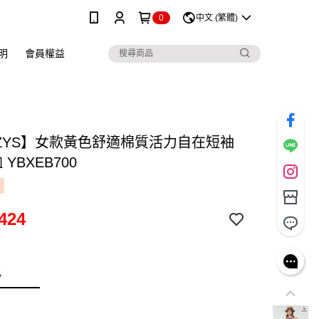
0
中文 (繁體)
明
會員權益
ZZYS】女款黃色舒適棉質活力自在短袖
 YBXEB700
424
色