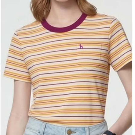
結果請求
離島宅配
５．嚴禁
免運費
形，恩沛
動。