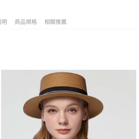
🌸2026 
全家取貨
1.分期款
【「AFT
醒簡訊。
免運費
１．於結帳
🐕‍🦺 HAZZ
2.透過簡
付」結帳
帳／街口支
說明
商品規格
相關推薦
付款後全
２．訂單
３．收到繳
免運費
【注意事
／ATM／
1.本服務
※ 請注意
萊爾富取
用戶於交
絡購買商品
款買賣價
先享後付
免運費
2.基於同
※ 交易是
資料（包
是否繳費成
付款後萊
用，由本
付客戶支
免運費
3.完整用
【注意事
7-11取貨
１．透過由
交易，需
免運費
求債權轉
２．關於
付款後7-1
https://aft
免運費
３．未成
「AFTE
宅配
任。
４．使用「
免運費
即時審查