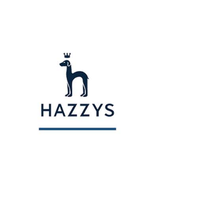
用戶進行身份認證。
一人註冊多個帳號或使用他人資訊註冊。若發現惡意使用之情
科技股份有限公司將有權停止該用戶之使用額度並採取法律行