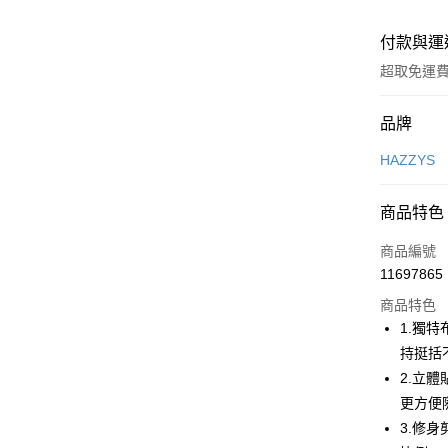
付款與運
超取免運
付款方式
品牌
信用卡一
HAZZYS
超商取貨
商品特色
LINE Pay
商品編號
Apple Pay
11697865
商品特色
街口支付
1.獨
悠遊付
持挺括
2.立
大哥付你
更方便
相關說明
【大哥付
3.修
AFTEE先
1.本服務