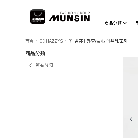
商品分類
首頁
🐕‍🦺 HAZZYS
👔 男裝 | 外套/背心 아우터/조끼
商品分類
所有分類