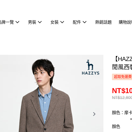
品牌一覽
男裝
女裝
配件
熱銷話題
購物說
【HA
閒風西裝
超取免運費
NT$10
NT$12,80
顏色：摩
顏色