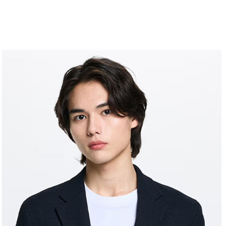
求債權轉
２．關於
付款後7-1
https://aft
免運費
３．未成
「AFTE
宅配
任。
４．使用「
免運費
即時審查
結果請求
離島宅配
５．嚴禁
免運費
形，恩沛
動。