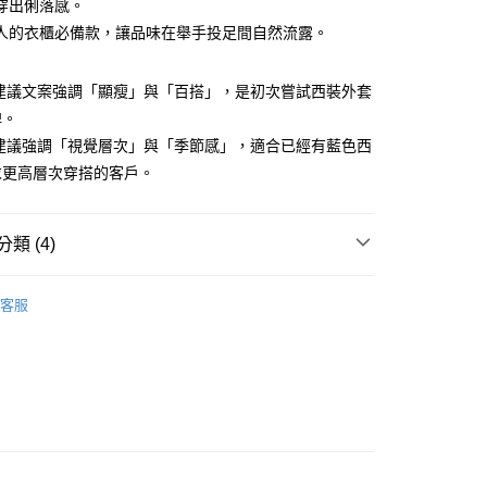
穿出俐落感。
式選擇「大哥付你分期」，訂單成立後會自動跳轉到大哥付的交易
人的衣櫃必備款，讓品味在舉手投足間自然流露。
證手機門號後，選擇欲分期的期數、繳款截止日，確認付款後即
FTEE先享後付」】
。
先享後付是「在收到商品之後才付款」的支付方式。 讓您購物簡單
准額度、可分期數及費用金額請依後續交易確認頁面所載為準。
心！
 建議文案強調「顯瘦」與「百搭」，是初次嘗試西裝外套
立30分鐘內，如未前往確認交易或遇審核未通過，訂單將自動取
：不需註冊會員、不需綁卡、不需儲值。
「轉專審核」未通過狀況，表示未達大哥付你分期系統評分，恕
：只要手機號碼，簡訊認證，即可結帳。
牌。
評估內容。
：先確認商品／服務後，再付款。
 建議強調「視覺層次」與「季節感」，適合已經有藍色西
式說明】
付款
項不併入電信帳單，「大哥付你分期」於每月結算日後寄送繳費提
求更高層次穿搭的客戶。
EE先享後付」結帳流程】
方式選擇「AFTEE先享後付」後，將跳轉至「AFTEE先享後
訊連結打開帳單後，可選擇「超商條碼／台灣大直營門市／銀行轉
頁面，進行簡訊認證並確認金額後，即可完成結帳。
付／iPASS MONEY」等通路繳費。
家取貨
成立數日內，您將收到繳費通知簡訊。
類 (4)
費通知簡訊後14天內，點擊此簡訊中的連結，可透過四大超商
項】
網路銀行／等多元方式進行付款，方視為交易完成。
YS
👔 男裝 | 外套/背心 아우터/조끼
係由「台灣大哥大股份有限公司」（以下簡稱本公司）所提供，讓
：結帳手續完成當下不需立刻繳費，但若您需要取消訂單，請聯
貨付款
客服
易時，得透過本服務購買商品或服務，並由商店將買賣／分期付
的店家。未經商家同意取消之訂單仍視為有效，需透過AFTEE
外搭
外套
金債權讓與本公司後，依約使用本公司帳單繳交帳款。
繳納相關費用。
意付款使用「大哥付你分期」之契約關係目的，商店將以您的個人
否成功請以「AFTEE先享後付 」之結帳頁面顯示為準，若有關於
春夏新品
🐕‍🦺 HAZZYS
含姓名、電話或地址）提供予台灣大哥大進項蒐集、處理及利
功／繳費後需取消欲退款等相關疑問，請聯繫「AFTEE先享後
爾富取貨
公司與您本人進行分期帳單所需資料之確認、核對及更正。
援中心」
https://netprotections.freshdesk.com/support/home
YS
🏝️ 2026春夏商品
戶服務條款，請詳閱以下連結：
https://oppay.tw/userRule
項】
付款
恩沛科技股份有限公司提供之「AFTEE先享後付」服務完成之
依本服務之必要範圍內提供個人資料，並將交易相關給付款項請