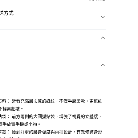
送方式
費
次付款
付款
特布料： 近看充滿層次感的織紋，不僅手感柔軟，更能維
不輕易起皺。
體貼袋： 前方兩側的大圓弧貼袋，增強了視覺的立體感，
分期
隨手放置手機或小物。
你分期使用說明】
身剪裁： 恰到好處的腰身弧度與兩扣設計，有效修飾身形
享後付
由台灣大哥大提供，台灣大哥大用戶可立即使用無須另外申請。