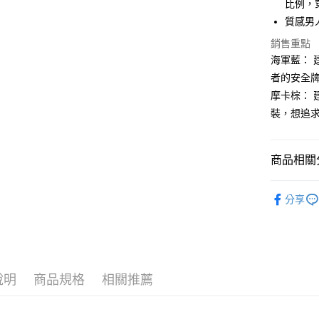
比例，
2.付款方
相關說明
質感男
流程，驗
【關於「A
ATM付款
完成交易
AFTEE
銷售重點
3.實際核
便利好安
海軍藍：
4.訂單成
１．簡單
消。如遇
２．便利
者的安全
運送方式
無法說明
３．安心
摩卡棕：
【繳款方
全家取貨
1.分期款
裝，想追
【「AFT
醒簡訊。
免運費
１．於結帳
2.透過簡
付」結帳
帳／街口支
付款後全
２．訂單
商品相關分
３．收到繳
免運費
【注意事
／ATM／
🐕‍🦺 HAZZ
1.本服務
※ 請注意
萊爾富取
分享
用戶於交
絡購買商品
▶男裝
款買賣價
先享後付
免運費
2.基於同
※ 交易是
🌸2026 
資料（包
是否繳費成
付款後萊
用，由本
付客戶支
🐕‍🦺 HAZZ
免運費
3.完整用
說明
商品規格
相關推薦
【注意事
7-11取貨
１．透過由
交易，需
免運費