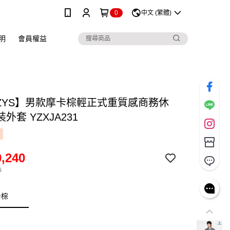
0
中文 (繁體)
明
會員權益
ZZYS】男款摩卡棕輕正式重質感商務休
外套 YZXJA231
,240
0
卡棕