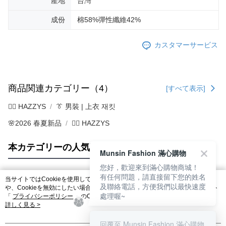
產地
台灣
成份
棉58%彈性纖維42%
カスタマーサービス
商品関連カテゴリー（4）
[すべて表示]
🐕‍🦺 HAZZYS
👔 男裝 | 上衣 재킷
🌸2026 春夏新品
🐕‍🦺 HAZZYS
本カテゴリーの人気商品
サイト全体のランキング
Munsin Fashion 滿心購物
您好，歡迎來到滿心購物商城！
有任何問題，請直接留下您的姓名
当サイトではCookieを使用しています。当サイトのCookie使用に関する詳細
及聯絡電話，方便我們以最快速度
人気タグ
や、Cookieを無効にしたい場合のブラウザでの設定方法については、当サイト
處理喔~
「
プライバシーポリシー
」のCookieポリシーをご参照ください。お客さま
が、当サイトを引き続き使用される場合、当社がサイト利用規約のCookieポリ
詳しく見る >
シーに基づいてCookieを使用することに同意したものとみなします。
回覆至 Munsin Fashion 滿心購物