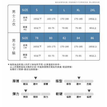
1. 分割払いの金額は電信請求書に統合されず、「OP Pay Later」は毎月の
代金納付期限は最短で 14 日以内ですので、ご注意ください。AFTEE アプ
萊爾富取貨付款
締め日後に支払いリマインダーのSMSを送信します。
リをダウンロードして AFTEE 会員になるとお支払い期限を最長 45 日以内
2. SMSのリンクを通じて請求書を開いた後、「コンビニバーコード／台湾
送料無料
まで延長できます。
大直営店舗／銀行振込／街口支払い／iPASS MONEY」などのチャネルで
支払いを選択できます。
付款後萊爾富取貨
お支払期限は、ショップが請求した期日と、AFTEEで延長できる日数をも
とに計算されます。AFTEEで注文すると、商品を受け取るまで支払い期限
送料無料
【注意事項】
を延長できますが、商品を期限内に受け取れない場合があります（例：予
1. 本サービスは「台湾大哥大株式会社」（以下「当社」といいます）によ
約商品や商品到着日が比較的遅い商品）。そのため、商品到着の有無に関
7-11取貨付款
って提供され、ユーザーが取引時に本サービスを通じて商品やサービスを
わらず、AFTEEで指定された期限内にお支払いください。
購入できるようにし、店舗が売買／分割払い売買の債権を当社に譲渡した
送料無料
後、契約に基づいて当社の請求書で帳款を支払うことになります。
二、支払い限度額
2. 「OP Pay Later」を利用する契約関係の目的から、店舗はあなたの個人
付款後7-11取貨
1.初回 AFTEEを ご利用の際に、認証結果及び当社の審査の結果に基づ
情報（名前、電話または住所を含む）を台湾大哥大に提供し、収集、処理
き、限度額が設定されます。
送料無料
および利用するために、当社があなた本人と分割請求書に必要な情報の確
2.決済金額は最低NT$20です。
認、照合および修正を行います。
3.現在、台湾の会員のみご利用いただけます。
宅配
3. 完全なユーザーサービス規約については、以下のリンクを参照してくだ
さい：
https://oppay.tw/userRule
三、利用規約「AFTEE代金後払い」（以下当サービスという）はネットプ
送料無料
ロテクションズ（以下 AFTEE という）が提供し、AFTEEが代金を徴収し
ます。当サービスご利用の際に提供しなければならない個人情報（注文者
離島宅配
の氏名、電話番号、受取人の氏名、電話番号、受取人住所を含むがこれに
送料無料
限らない）は、AFTEEに渡され当サービスで必要な範囲内で利用されま
す。AFTEEの個人情報の収集、処理、利用について、詳細はAFTEE公式ホ
ームページの『個人情報の収集、処理及び利用に関する声明』をご参照く
ださい（
https://aftee.tw/privacypolicy/
）。