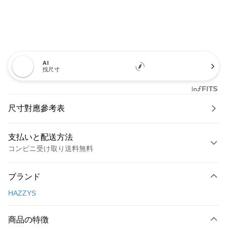
AI
找尺寸
尺寸對應參考表
支払いと配送方法
コンビニ受け取り送料無料
お支払い方法
ブランド
クレジットカード1回払い
HAZZYS
コンビニ店頭代金引換
LINE Pay
商品の特徴