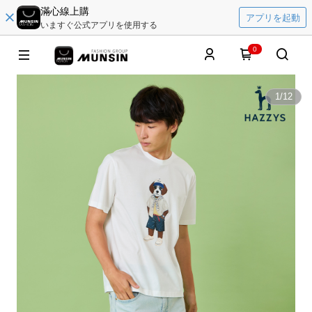
滿心線上購
アプリを起動
いますぐ公式アプリを使用する
0
1
/
12