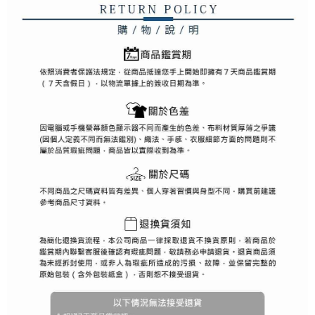
AFTEEの初回ご利用の際に、審査を通過すれば、最高額がNT$10,000にな
ります。支払い期限を過ぎた場合、その金額に基づいて年利20%の遅延滞
納金が加算されます。未成年の利用者は、事前に法定代理人または後見人
の同意を得ればAFTEEをご利用いただけます。
個人情報の処理、利用について疑問がある、または関連する法律の権利を
行使したい場合は、ネットプロテクションズ
cs_tw@netprotections.co.jp
にご連絡ください。上記に示した個人情報を、必要な購入注文書とあわせ
てAFTEEにご提供いただく、またはAFTEEにあなたの個人情報の収集、処
理、利用を許可することににご同意いただけない場合は、当サービスを選
択しないでください。