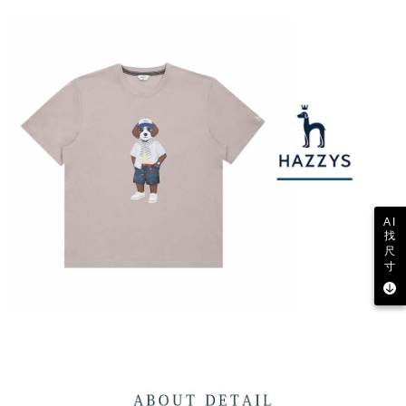
AI
找
尺
寸