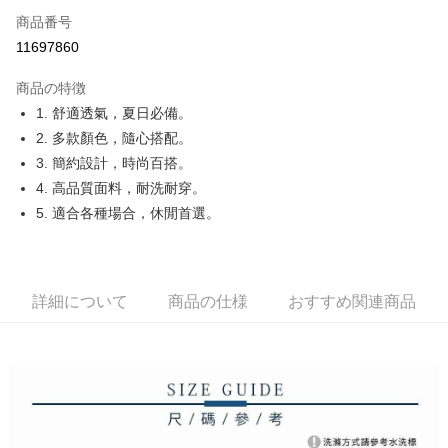
Apple Pay
商品番号
11697860
JKOPAY
商品の特徴
Easy Wallet
1. 舒適透氣，夏日必備。
OP Pay Later
2. 多款顏色，隨心搭配。
説明
3. 簡約設計，時尚百搭。
【OP Pay Later 使用説明】
4. 高品質面料，耐洗耐穿。
AFTEE代金後払い
1. 本サービスは台湾大哥大によって提供され、台湾大哥大のユーザーは追
5. 適合各種場合，休閒首選。
加の申請なしで即時に利用可能です。
説明
2. 支払い方法で「OP Pay Later」を選択すると、注文が成立した後に自動
一、 AFTEE代金後払いについて
的に OP Pay Later の取引プロセスに移行し、携帯番号を確認後、分割払
ATM払い
1.お支払い方法でAFTEE代金後払いを選択すると、携帯電話認証ウィンド
いの回数や支払い期限を選択し、支払いを確認すると取引が完了します。
ウが表示されます。
3. 実際の承認額、分割回数および費用については、後続の取引確認ページ
2.SMSで認証してお支払い手続を進めてください。
詳細について
商品の仕様
おすすめ関連商品
配送方法
を基準とします。
3.注文するときのお支払いは不要です。商品はご指定の住所に配送されま
4. 注文成立後30分以内に確認取引を行わない場合や審査が通過しない場
す。
全家取貨付款
合、注文は自動的にキャンセルされます。「転専審査」に未通過の状況が
4.ご注文が完了すると、携帯に支払い通知のSMSが届きます。アプリ会員
発生した場合は、システムの評価基準に達していないことを意味し、評価
送料無料
の場合は、AFTEE アプリプッシュ通知が届きます。
内容についての説明はいたしかねます。
5.商品受け取り時のお支払いは不要です。商品を確かめてから、SMSまた
付款後全家取貨
はアプリの通知に従って、4大コンビニ、またはATM/オンラインバンキン
グでお支払いください。
送料無料
【支払い方法の説明】