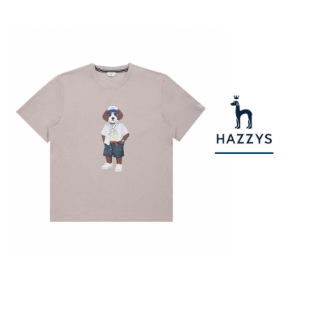
【注意事項】
ATM／網路銀行／等多元方式進行付款，方視為交易完成。
萊爾富取貨付款
1.本服務係由「台灣大哥大股份有限公司」（以下簡稱本公司）所提供，讓
※ 請注意：結帳手續完成當下不需立刻繳費，但若您需要取消訂單，請聯絡
用戶於交易時，得透過本服務購買商品或服務，並由商店將買賣／分期付款
免運費
購買商品的店家。未經商家同意取消之訂單仍視為有效，需透過AFTEE先享
買賣價金債權讓與本公司後，依約使用本公司帳單繳交帳款。
後付繳納相關費用。
2.基於同意付款使用「大哥付你分期」之契約關係目的，商店將以您的個人
付款後萊爾富取貨
※ 交易是否成功請以「AFTEE先享後付 」之結帳頁面顯示為準，若有關於
資料（包含姓名、電話或地址）提供予台灣大哥大進項蒐集、處理及利用，
是否繳費成功／繳費後需取消欲退款等相關疑問，請聯繫「AFTEE先享後付
免運費
由本公司與您本人進行分期帳單所需資料之確認、核對及更正。
客戶支援中心」
https://netprotections.freshdesk.com/support/home
3.完整用戶服務條款，請詳閱以下連結：
https://oppay.tw/userRule
7-11取貨付款
【注意事項】
１．透過由恩沛科技股份有限公司提供之「AFTEE先享後付」服務完成之交
免運費
易，需依本服務之必要範圍內提供個人資料，並將交易相關給付款項請求債
權轉讓予恩沛科技股份有限公司。
付款後7-11取貨
２．關於個人資料處理事宜，請瀏覽以下網址：
免運費
https://aftee.tw/terms/#terms3
３．未成年的使用者請事先徵得法定代理人或監護人之同意方可使用
宅配
「AFTEE先享後付」，若未經同意申辦者引起之損失，本公司不負相關責
任。
免運費
４．使用「AFTEE先享後付」時，將依據個別帳號之用戶狀況，依本公司即
時審查核予不同之上限額度；若仍有額度不足之情形，本公司將視審查結果
離島宅配
請求用戶進行身份認證。
免運費
５．嚴禁一人註冊多個帳號或使用他人資訊註冊。若發現惡意使用之情形，
恩沛科技股份有限公司將有權停止該用戶之使用額度並採取法律行動。