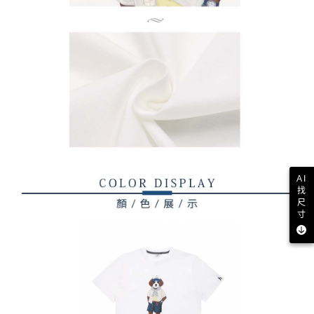
AI
找
尺
寸