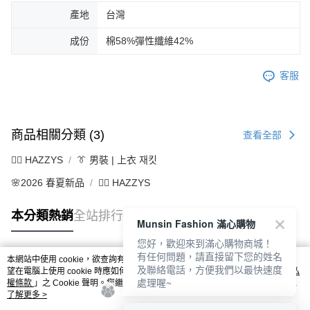
產地
台灣
成份
棉58%彈性纖維42%
客服
商品相關分類 (3)
查看全部
🐕‍🦺 HAZZYS
👔 男裝 | 上衣 재킷
🌸2026 春夏新品
🐕‍🦺 HAZZYS
本分類熱銷
全站排行
Munsin Fashion 滿心購物
您好，歡迎來到滿心購物商城！
有任何問題，請直接留下您的姓名
本網站中使用 cookie，欲查詢有關本網站使用 cookie 方式之詳情，及若您不希
及聯絡電話，方便我們以最快速度
熱門標籤
望在電腦上使用 cookie 時應如何變更電腦的 cookie 設定，請參閱本網站「
隱私
處理喔~
權條款
」之 Cookie 聲明。您繼續使用本網站即表示您同意本公司得按本網站使
用條款之 Cookie 聲明使用 cookie。
了解更多 >