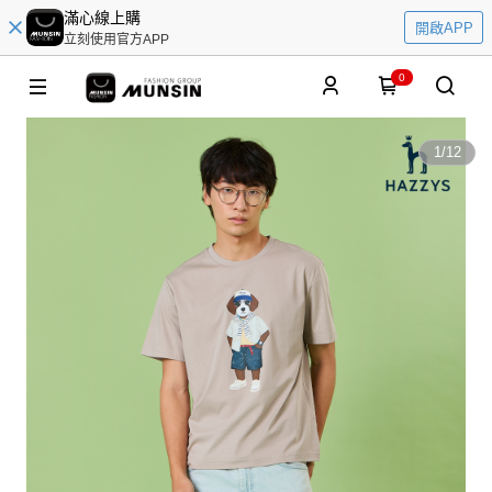
滿心線上購
開啟APP
立刻使用官方APP
0
1
/
12