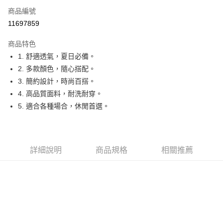
商品編號
Apple Pay
11697859
街口支付
商品特色
悠遊付
1. 舒適透氣，夏日必備。
大哥付你分期
2. 多款顏色，隨心搭配。
相關說明
3. 簡約設計，時尚百搭。
【大哥付你分期使用說明】
4. 高品質面料，耐洗耐穿。
AFTEE先享後付
1.本服務由台灣大哥大提供，台灣大哥大用戶可立即使用無須另外申請。
5. 適合各種場合，休閒首選。
2.付款方式選擇「大哥付你分期」，訂單成立後會自動跳轉到大哥付的交易
相關說明
流程，驗證手機門號後，選擇欲分期的期數、繳款截止日，確認付款後即完
【關於「AFTEE先享後付」】
成交易。
ATM付款
AFTEE先享後付是「在收到商品之後才付款」的支付方式。 讓您購物簡單
3.實際核准額度、可分期數及費用金額請依後續交易確認頁面所載為準。
便利好安心！
4.訂單成立30分鐘內，如未前往確認交易或遇審核未通過，訂單將自動取
１．簡單：不需註冊會員、不需綁卡、不需儲值。
詳細說明
商品規格
相關推薦
運送方式
消。如遇「轉專審核」未通過狀況，表示未達大哥付你分期系統評分，恕無
２．便利：只要手機號碼，簡訊認證，即可結帳。
法說明評估內容。
３．安心：先確認商品／服務後，再付款。
全家取貨付款
【繳款方式說明】
1.分期款項不併入電信帳單，「大哥付你分期」於每月結算日後寄送繳費提
免運費
【「AFTEE先享後付」結帳流程】
醒簡訊。
１．於結帳方式選擇「AFTEE先享後付」後，將跳轉至「AFTEE先享後付」
2.透過簡訊連結打開帳單後，可選擇「超商條碼／台灣大直營門市／銀行轉
付款後全家取貨
結帳頁面，進行簡訊認證並確認金額後，即可完成結帳。
帳／街口支付／iPASS MONEY」等通路繳費。
２．訂單成立數日內，您將收到繳費通知簡訊。
免運費
３．收到繳費通知簡訊後14天內，點擊此簡訊中的連結，可透過四大超商／