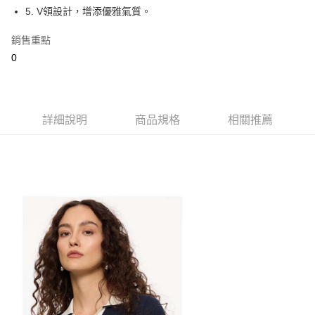
1.本服務由台灣大哥大提供，台灣大哥大用戶可立即使用無須另外申請。
5. V領設計，增添優雅氣質。
2.付款方式選擇「大哥付你分期」，訂單成立後會自動跳轉到大哥付的交易
相關說明
流程，驗證手機門號後，選擇欲分期的期數、繳款截止日，確認付款後即完
【關於「AFTEE先享後付」】
銷售重點
成交易。
ATM付款
AFTEE先享後付是「在收到商品之後才付款」的支付方式。 讓您購物簡單
3.實際核准額度、可分期數及費用金額請依後續交易確認頁面所載為準。
0
便利好安心！
4.訂單成立30分鐘內，如未前往確認交易或遇審核未通過，訂單將自動取
１．簡單：不需註冊會員、不需綁卡、不需儲值。
運送方式
消。如遇「轉專審核」未通過狀況，表示未達大哥付你分期系統評分，恕無
２．便利：只要手機號碼，簡訊認證，即可結帳。
法說明評估內容。
３．安心：先確認商品／服務後，再付款。
全家取貨付款
【繳款方式說明】
1.分期款項不併入電信帳單，「大哥付你分期」於每月結算日後寄送繳費提
免運費
詳細說明
商品規格
相關推薦
【「AFTEE先享後付」結帳流程】
醒簡訊。
１．於結帳方式選擇「AFTEE先享後付」後，將跳轉至「AFTEE先享後付」
2.透過簡訊連結打開帳單後，可選擇「超商條碼／台灣大直營門市／銀行轉
付款後全家取貨
結帳頁面，進行簡訊認證並確認金額後，即可完成結帳。
帳／街口支付／iPASS MONEY」等通路繳費。
２．訂單成立數日內，您將收到繳費通知簡訊。
免運費
３．收到繳費通知簡訊後14天內，點擊此簡訊中的連結，可透過四大超商／
【注意事項】
ATM／網路銀行／等多元方式進行付款，方視為交易完成。
萊爾富取貨付款
1.本服務係由「台灣大哥大股份有限公司」（以下簡稱本公司）所提供，讓
※ 請注意：結帳手續完成當下不需立刻繳費，但若您需要取消訂單，請聯絡
用戶於交易時，得透過本服務購買商品或服務，並由商店將買賣／分期付款
免運費
購買商品的店家。未經商家同意取消之訂單仍視為有效，需透過AFTEE先享
買賣價金債權讓與本公司後，依約使用本公司帳單繳交帳款。
後付繳納相關費用。
2.基於同意付款使用「大哥付你分期」之契約關係目的，商店將以您的個人
付款後萊爾富取貨
※ 交易是否成功請以「AFTEE先享後付 」之結帳頁面顯示為準，若有關於
資料（包含姓名、電話或地址）提供予台灣大哥大進項蒐集、處理及利用，
是否繳費成功／繳費後需取消欲退款等相關疑問，請聯繫「AFTEE先享後付
免運費
由本公司與您本人進行分期帳單所需資料之確認、核對及更正。
客戶支援中心」
https://netprotections.freshdesk.com/support/home
3.完整用戶服務條款，請詳閱以下連結：
https://oppay.tw/userRule
7-11取貨付款
【注意事項】
１．透過由恩沛科技股份有限公司提供之「AFTEE先享後付」服務完成之交
免運費
易，需依本服務之必要範圍內提供個人資料，並將交易相關給付款項請求債