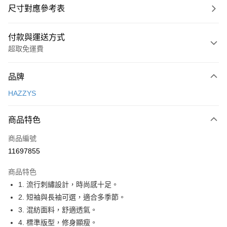
尺寸對應參考表
付款與運送方式
超取免運費
付款方式
品牌
信用卡一次付款
HAZZYS
超商取貨付款
商品特色
LINE Pay
商品編號
Apple Pay
11697855
街口支付
商品特色
悠遊付
1. 流行刺繡設計，時尚感十足。
大哥付你分期
2. 短袖與長袖可選，適合多季節。
相關說明
3. 混紡面料，舒適透氣。
【大哥付你分期使用說明】
4. 標準版型，修身顯瘦。
AFTEE先享後付