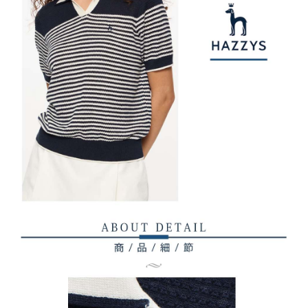
權轉讓予恩沛科技股份有限公司。
付款後7-11取貨
２．關於個人資料處理事宜，請瀏覽以下網址：
免運費
https://aftee.tw/terms/#terms3
３．未成年的使用者請事先徵得法定代理人或監護人之同意方可使用
宅配
「AFTEE先享後付」，若未經同意申辦者引起之損失，本公司不負相關責
任。
免運費
４．使用「AFTEE先享後付」時，將依據個別帳號之用戶狀況，依本公司即
時審查核予不同之上限額度；若仍有額度不足之情形，本公司將視審查結果
離島宅配
請求用戶進行身份認證。
免運費
５．嚴禁一人註冊多個帳號或使用他人資訊註冊。若發現惡意使用之情形，
恩沛科技股份有限公司將有權停止該用戶之使用額度並採取法律行動。