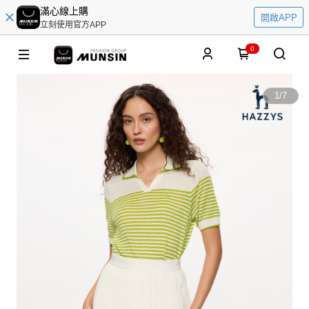
滿心線上購
開啟APP
立刻使用官方APP
0
1
/
7