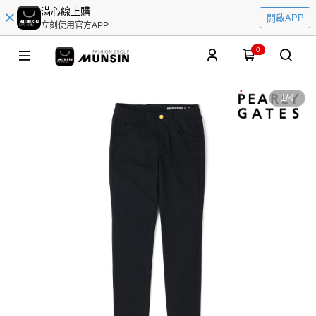
滿心線上購
開啟APP
立刻使用官方APP
0
1
/
4