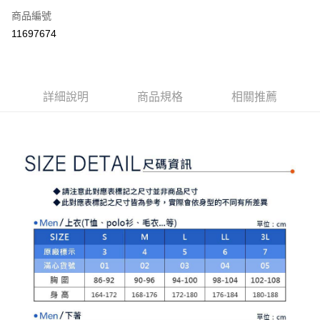
商品編號
Apple Pay
11697674
街口支付
悠遊付
大哥付你分期
詳細說明
商品規格
相關推薦
相關說明
【大哥付你分期使用說明】
AFTEE先享後付
1.本服務由台灣大哥大提供，台灣大哥大用戶可立即使用無須另外申請。
2.付款方式選擇「大哥付你分期」，訂單成立後會自動跳轉到大哥付的交易
相關說明
流程，驗證手機門號後，選擇欲分期的期數、繳款截止日，確認付款後即完
【關於「AFTEE先享後付」】
成交易。
ATM付款
AFTEE先享後付是「在收到商品之後才付款」的支付方式。 讓您購物簡單
3.實際核准額度、可分期數及費用金額請依後續交易確認頁面所載為準。
便利好安心！
4.訂單成立30分鐘內，如未前往確認交易或遇審核未通過，訂單將自動取
１．簡單：不需註冊會員、不需綁卡、不需儲值。
運送方式
消。如遇「轉專審核」未通過狀況，表示未達大哥付你分期系統評分，恕無
２．便利：只要手機號碼，簡訊認證，即可結帳。
法說明評估內容。
３．安心：先確認商品／服務後，再付款。
全家取貨付款
【繳款方式說明】
1.分期款項不併入電信帳單，「大哥付你分期」於每月結算日後寄送繳費提
免運費
【「AFTEE先享後付」結帳流程】
醒簡訊。
１．於結帳方式選擇「AFTEE先享後付」後，將跳轉至「AFTEE先享後付」
2.透過簡訊連結打開帳單後，可選擇「超商條碼／台灣大直營門市／銀行轉
付款後全家取貨
結帳頁面，進行簡訊認證並確認金額後，即可完成結帳。
帳／街口支付／iPASS MONEY」等通路繳費。
２．訂單成立數日內，您將收到繳費通知簡訊。
免運費
３．收到繳費通知簡訊後14天內，點擊此簡訊中的連結，可透過四大超商／