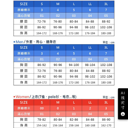
【注意事項】
ATM／網路銀行／等多元方式進行付款，方視為交易完成。
萊爾富取貨付款
1.本服務係由「台灣大哥大股份有限公司」（以下簡稱本公司）所提供，讓
※ 請注意：結帳手續完成當下不需立刻繳費，但若您需要取消訂單，請聯絡
用戶於交易時，得透過本服務購買商品或服務，並由商店將買賣／分期付款
免運費
購買商品的店家。未經商家同意取消之訂單仍視為有效，需透過AFTEE先享
買賣價金債權讓與本公司後，依約使用本公司帳單繳交帳款。
後付繳納相關費用。
2.基於同意付款使用「大哥付你分期」之契約關係目的，商店將以您的個人
付款後萊爾富取貨
※ 交易是否成功請以「AFTEE先享後付 」之結帳頁面顯示為準，若有關於
資料（包含姓名、電話或地址）提供予台灣大哥大進項蒐集、處理及利用，
是否繳費成功／繳費後需取消欲退款等相關疑問，請聯繫「AFTEE先享後付
免運費
由本公司與您本人進行分期帳單所需資料之確認、核對及更正。
客戶支援中心」
https://netprotections.freshdesk.com/support/home
3.完整用戶服務條款，請詳閱以下連結：
https://oppay.tw/userRule
7-11取貨付款
【注意事項】
１．透過由恩沛科技股份有限公司提供之「AFTEE先享後付」服務完成之交
免運費
易，需依本服務之必要範圍內提供個人資料，並將交易相關給付款項請求債
權轉讓予恩沛科技股份有限公司。
付款後7-11取貨
２．關於個人資料處理事宜，請瀏覽以下網址：
免運費
https://aftee.tw/terms/#terms3
３．未成年的使用者請事先徵得法定代理人或監護人之同意方可使用
宅配
「AFTEE先享後付」，若未經同意申辦者引起之損失，本公司不負相關責
任。
免運費
４．使用「AFTEE先享後付」時，將依據個別帳號之用戶狀況，依本公司即
AI
時審查核予不同之上限額度；若仍有額度不足之情形，本公司將視審查結果
離島宅配
找
請求用戶進行身份認證。
尺
免運費
５．嚴禁一人註冊多個帳號或使用他人資訊註冊。若發現惡意使用之情形，
寸
恩沛科技股份有限公司將有權停止該用戶之使用額度並採取法律行動。