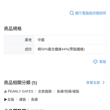
顯示電腦版詳細說明
商品規格
產地
中國
成份
棉56%複合纖維44%(聚酯纖維)
客服
商品相關分類 (5)
查看全部
⛳️ ṔEARLY GATES
女款服飾
長褲/短褲/裙裝
▶女裝
褲裝
長褲